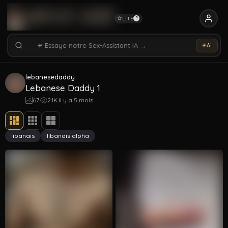
LITE
?
Rechercher vidéos, modèles, tags...
Rechercher parmi 5352 vidéos
AI
Rechercher vidéos, modèles, tags...
lebanesedaddy
Lebanese Daddy 1
67
·
2.1K
·
il y a 5 mois
libanais
libanais alpha