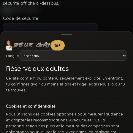
sécurité affiché ci-dessous.
Code de sécurité
18+
Langue
Réservé aux adultes
Ce site contient du contenu sexuellement explicite. En entrant,
tu confirmes avoir au moins 18 ans et l’âge légal requis là où tu
te trouves.
Cookies et confidentialité
ACCUEIL
INSCRIPTION
SE CONNECTER
SUPPORT / CONTACT
Nous utilisons des cookies optionnels pour mesurer l’audience
CONDITIONS D’UTILISATION
DMCA
18 U.S.C. 2257
et adapter les recommandations. Avec Lite et Plus, la
GÉRER MES COOKIES
personnalisation des pubs et la mesure des campagnes sont
obligatoires pour utiliser le site. Avec prime, ce réglage est