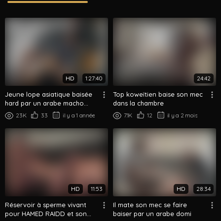
HD
1:27:40
24:42
Jeune lope asiatique baisée
Top koweïtien baise son mec
hard par un arabe macho
dans la chambre
deux fois !
23K
33
il y a 1 année
7.1K
12
il y a 2 mois
HD
11:53
HD
28:34
Réservoir à sperme vivant
Il mate son mec se faire
pour HAMED RAIDD et son
baiser par un arabe domi