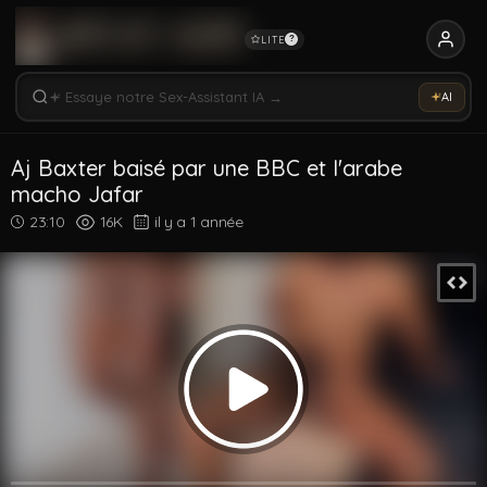
LITE
?
Rechercher vidéos, modèles, tags...
Essaye notre Sex-Assistant IA →
AI
Rechercher parmi 5334 vidéos
Rechercher vidéos, modèles, tags...
Aj Baxter baisé par une BBC et l'arabe
macho Jafar
23:10
16K
il y a 1 année