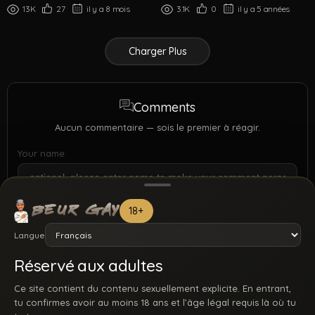
chauds
13K
27
il y a 8 mois
3.1K
0
il y a 5 années
Charger Plus
Comments
Aucun commentaire — sois le premier à réagir.
Your name
18+
Langue
Réservé aux adultes
Ce site contient du contenu sexuellement explicite. En entrant,
tu confirmes avoir au moins 18 ans et l’âge légal requis là où tu