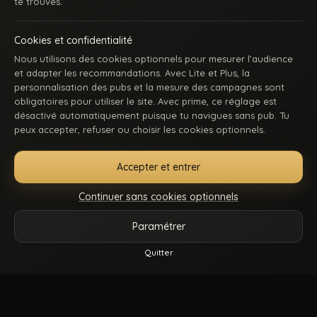
te trouves.
Cookies et confidentialité
Nous utilisons des cookies optionnels pour mesurer l’audience
et adapter les recommandations. Avec Lite et Plus, la
personnalisation des pubs et la mesure des campagnes sont
obligatoires pour utiliser le site. Avec prime, ce réglage est
ACCUEIL
INSCRIPTION
SE CONNECTER
SUPPORT / CONTACT
désactivé automatiquement puisque tu navigues sans pub. Tu
CONDITIONS D’UTILISATION
DMCA
18 U.S.C. 2257
peux accepter, refuser ou choisir les cookies optionnels.
GÉRER MES COOKIES
Accepter et entrer
La première communauté en ligne dédiée au porno gay beur et métissé : des
keums du bled, des rebeus bien montés, des lascars actifs, des passifs
Continuer sans cookies optionnels
affamés, et du sexe hard comme tu kiffes. Pose-toi, mate, et régale-toi. Balance-
nous tes coms pour des nouvelles fonctionnalités ou tes questions.
Paramétrer
Vidéos
Catégories
Modèles
Plus
Quitter
© 2026.
Beur Gay
- Tous droits sont réservés.
Reels