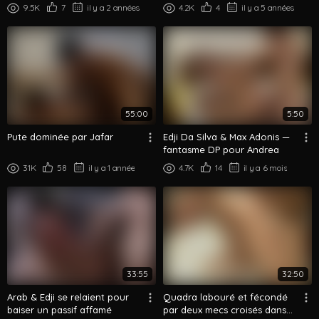
9.5K
7
il y a 2 années
4.2K
4
il y a 5 années
55:00
5:50
Pute dominée par Jafar
Edji Da Silva & Max Adonis —
fantasme DP pour Andrea
31K
58
il y a 1 année
4.7K
14
il y a 6 mois
33:55
32:50
Arab & Edji se relaient pour
Quadra labouré et fécondé
baiser un passif affamé
par deux mecs croisés dans