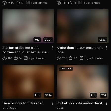
pote
9.4K
17
il y a 1 année
11K
18
il y a 1 année
HD
22:21
12:23
Stallion arabe me traite
Arabe dominateur encule une
comme son jouet sexuel sous
lope
son pied
11K
14
il y a 2 mois
17K
23
il y a 2 années
TRAILER
HD
10:44
HD
2:14
Deux lascars font tourner
Kalil et son pote embrochent
une lope
Jess