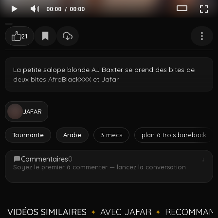
00:00
00:00
21
La petite salope blonde AJ Baxter se prend des bites de
deux bites AfroBlackXXX et Jafar.
JAFAR
Tournante
Arabe
3 mecs
plan à trois bareback
Commentaires
0
↓
Soyez le premier à commenter — lancez la conversation
VIDÉOS SIMILAIRES
AVEC JAFAR
RECOMMAND
✦
✦