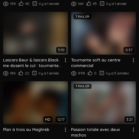
un parking
19K
40
il y a 1 année
16K
45
il y a 1 année
TRAILER
5:10
0:37
Lascars Beur & lascars Black
Tournante soft au centre
me dosent le cul : tournante
commercial
interraciale !
18K
22
il y a 1 année
998
0
il y a 5 années
TRAILER
HD
12:17
3:21
Plan à trois au Maghreb
Passion totale avec deux
machos