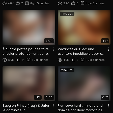
4.8K
7
il y a 5 années
2.7K
5
il y a 5 années
TRAILER
31:20
4:37
À quatre pattes pour se faire
Vacances au Bled: une
enculer profondément par un
aventure inoubliable pour un
dom arabe
minet blond
6.9K
14
il y a 1 année
4.0K
7
il y a 5 années
TRAILER
HD
31:23
0:47
Babylon Prince (Iraqi) & Jafar
Plan cave hard : minet blond
le dominateur
dominé par deux marocains