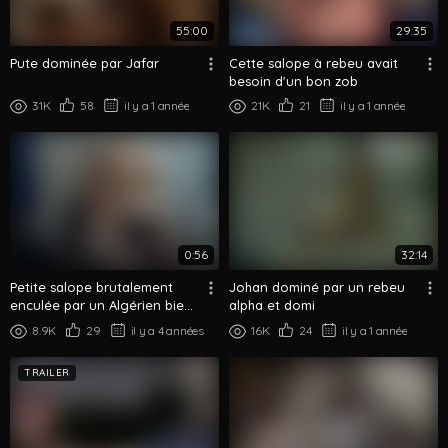
55:00
29:35
Pute dominée par Jafar
Cette salope à rebeu avait
besoin d'un bon zob
31K
58
il y a 1 année
21K
21
il y a 1 année
0:56
32:14
Petite salope brutalement
Johan dominé par un rebeu
enculée par un Algérien bien
alpha et domi
monté (Bareback)
8.9K
29
il y a 4 années
16K
24
il y a 1 année
TRAILER