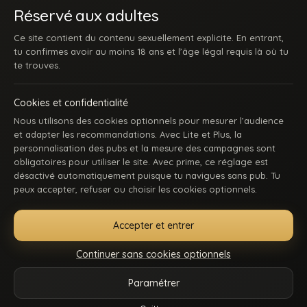
Réservé aux adultes
Ce site contient du contenu sexuellement explicite. En entrant,
tu confirmes avoir au moins 18 ans et l’âge légal requis là où tu
te trouves.
Cookies et confidentialité
Nous utilisons des cookies optionnels pour mesurer l’audience
et adapter les recommandations. Avec Lite et Plus, la
personnalisation des pubs et la mesure des campagnes sont
obligatoires pour utiliser le site. Avec prime, ce réglage est
ACCUEIL
INSCRIPTION
SE CONNECTER
SUPPORT / CONTACT
désactivé automatiquement puisque tu navigues sans pub. Tu
CONDITIONS D’UTILISATION
DMCA
18 U.S.C. 2257
peux accepter, refuser ou choisir les cookies optionnels.
GÉRER MES COOKIES
Accepter et entrer
La première communauté en ligne dédiée au porno gay beur et métissé : des
keums du bled, des rebeus bien montés, des lascars actifs, des passifs
Continuer sans cookies optionnels
affamés, et du sexe hard comme tu kiffes. Pose-toi, mate, et régale-toi. Balance-
nous tes coms pour des nouvelles fonctionnalités ou tes questions.
Paramétrer