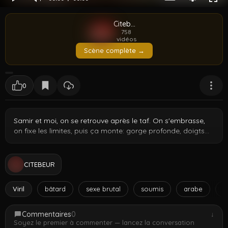
Citebeur
758
vidéos
Scène complète →
0
Samir et moi, on se retrouve après le taf. On s'embrasse,
on fixe les limites, puis ça monte: gorge profonde, doigts
bien lubrifiés, pénétration soutenue mais maîtrisée. Il mène,
je respire dedans, on garde le rythme. Hyper intense et
mutuellement safe.
CITEBEUR
Viril
bâtard
sexe brutal
soumis
arabe
g
Commentaires
0
↓
Soyez le premier à commenter — lancez la conversation