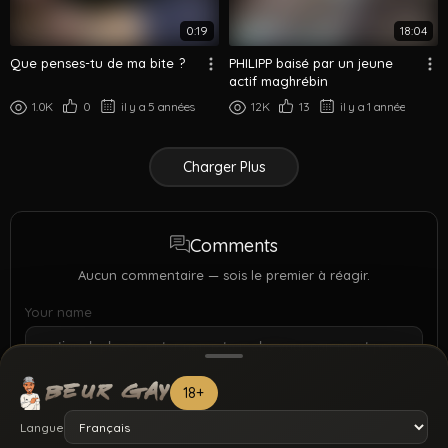
0:19
18:04
Que penses-tu de ma bite ?
PHILIPP baisé par un jeune
actif maghrébin
1.0K
0
il y a 5 années
12K
13
il y a 1 année
Charger Plus
Comments
Aucun commentaire — sois le premier à réagir.
Your name
18+
Langue