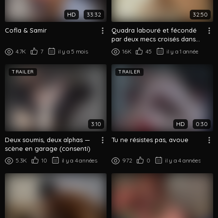
HD
33:32
32:50
Cofla & Samir
Quadra labouré et fécondé
par deux mecs croisés dans
un parking
4.7K
7
il y a 5 mois
16K
45
il y a 1 année
TRAILER
TRAILER
3:10
HD
0:30
Deux soumis, deux alphas —
Tu ne résistes pas, avoue
scène en garage (consenti)
5.3K
10
il y a 4 années
972
0
il y a 4 années