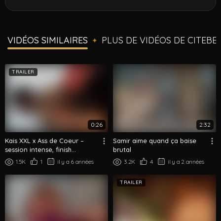
VIDÉOS SIMILAIRES
PLUS DE VIDÉOS DE CITEBE
✦
TRAILER
0:26
2:32
Kais XXL x Ass de Coeur –
Samir aime quand ça baise
session intense, finish
brutal
crémeux
1.5K
1
il y a 6 années
3.2K
4
il y a 2 années
TRAILER