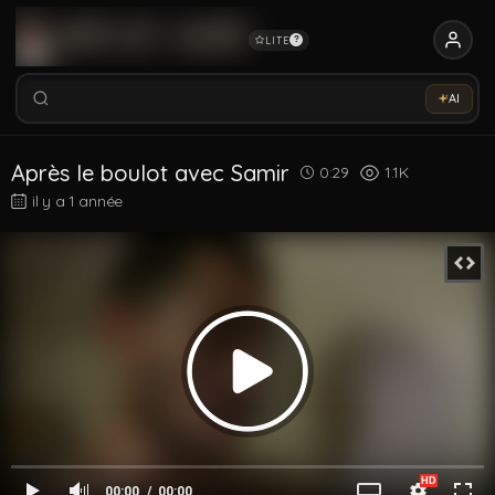
LITE
?
Rechercher vidéos, modèles, tags...
Essaye notre Sex-Assistant IA →
AI
Rechercher parmi 5333 vidéos
Rechercher vidéos, modèles, tags...
Après le boulot avec Samir
0:29
1.1K
il y a 1 année
00:00
00:00