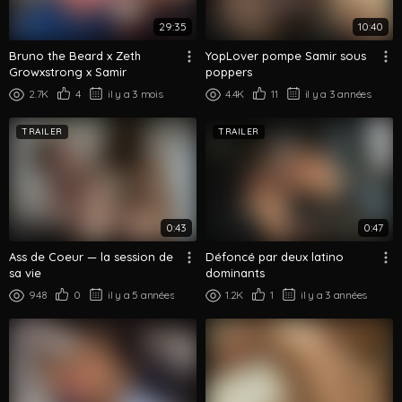
29:35
10:40
Bruno the Beard x Zeth
YopLover pompe Samir sous
Growxstrong x Samir
poppers
2.7K
4
il y a 3 mois
4.4K
11
il y a 3 années
TRAILER
TRAILER
0:43
0:47
Ass de Coeur — la session de
Défoncé par deux latino
sa vie
dominants
948
0
il y a 5 années
1.2K
1
il y a 3 années