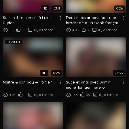
HD
21:11
0:26
Samir offre son cul à Luke
Deux mecs arabes font une
Ryder
brochette à un twink français
blond
11K
18
il y a 1 année
4.0K
2
il y a 1 année
TRAILER
HD
0:25
24:33
Maître & son boy — Partie 1
Suce et anal avec Samir,
jeune Tunisien hétéro
4.2K
1
il y a 1 année
16K
39
il y a 1 année