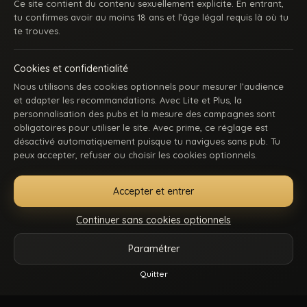
Ce site contient du contenu sexuellement explicite. En entrant,
tu confirmes avoir au moins 18 ans et l’âge légal requis là où tu
te trouves.
Cookies et confidentialité
Nous utilisons des cookies optionnels pour mesurer l’audience
et adapter les recommandations. Avec Lite et Plus, la
personnalisation des pubs et la mesure des campagnes sont
obligatoires pour utiliser le site. Avec prime, ce réglage est
ACCUEIL
INSCRIPTION
SE CONNECTER
SUPPORT / CONTACT
désactivé automatiquement puisque tu navigues sans pub. Tu
CONDITIONS D’UTILISATION
DMCA
18 U.S.C. 2257
peux accepter, refuser ou choisir les cookies optionnels.
GÉRER MES COOKIES
Accepter et entrer
La première communauté en ligne dédiée au porno gay beur et métissé : des
keums du bled, des rebeus bien montés, des lascars actifs, des passifs
Continuer sans cookies optionnels
affamés, et du sexe hard comme tu kiffes. Pose-toi, mate, et régale-toi. Balance-
nous tes coms pour des nouvelles fonctionnalités ou tes questions.
Paramétrer
Vidéos
Catégories
Modèles
Plus
Quitter
Reels
© 2026.
Beur Gay
- Tous droits sont réservés.