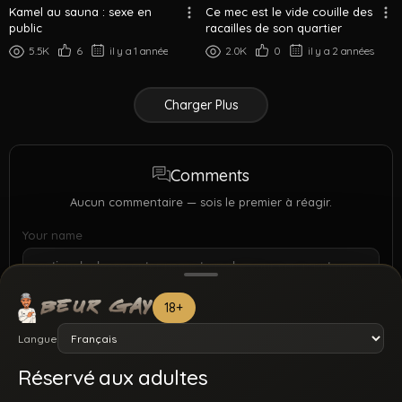
Kamel au sauna : sexe en
Ce mec est le vide couille des
public
racailles de son quartier
5.5K
6
il y a 1 année
2.0K
0
il y a 2 années
Charger Plus
Comments
Aucun commentaire — sois le premier à réagir.
Your name
18+
Langue
Réservé aux adultes