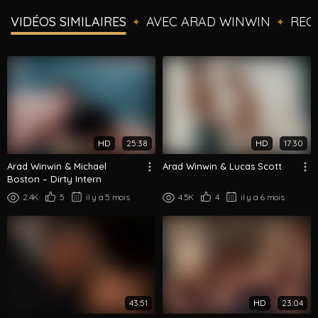
VIDÉOS SIMILAIRES
AVEC ARAD WINWIN
REC
✦
✦
HD
25:38
HD
17:30
Arad Winwin & Michael
Arad Winwin & Lucas Scott
Boston – Dirty Intern
2.4K
5
il y a 5 mois
4.5K
4
il y a 6 mois
43:51
HD
23:04