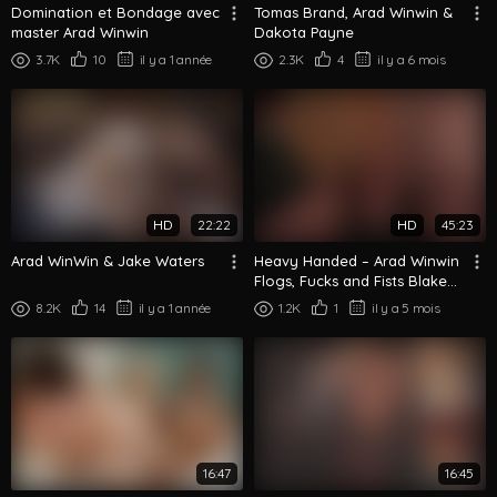
Domination et Bondage avec
Tomas Brand, Arad Winwin &
master Arad Winwin
Dakota Payne
3.7K
10
il y a 1 année
2.3K
4
il y a 6 mois
HD
22:22
HD
45:23
Arad WinWin & Jake Waters
Heavy Handed – Arad Winwin
Flogs, Fucks and Fists Blake
Hunter
8.2K
14
il y a 1 année
1.2K
1
il y a 5 mois
16:47
16:45