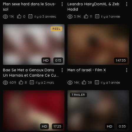
Plan sexe hard dans le Sous-
Leandro HairyDomXL & Zeb
sol
Hadid
1.1K
0
il y a 3 années
5.9K
11
il y a 1 année
REEL
HD
0:15
1:47:35
Bae Se Met a Genoux Dans
Men of Israël - Film X
Un Harnais et Cambre Ce Cul
Arabe Vers Le Haut
609
8
il y a 2 mois
14K
38
il y a 1 année
TRAILER
HD
17:25
HD
0:35