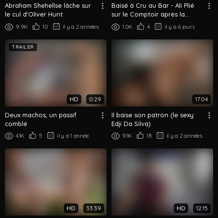
Abraham Shehellse lâche sur
Baisé à Cru au Bar - Ali Plié
le cul d'Oliver Hunt
sur le Comptoir après la
Fermeture
9.9K
10
il y a 2 années
1.0K
4
il y a 6 jours
TRAILER
HD
0:29
17:04
Deux machos, un passif
Il baise son patron (le sexy
comblé
Edji Da Silva)
4.1K
5
il y a 1 année
9.1K
18
il y a 2 années
HD
33:39
HD
12:15