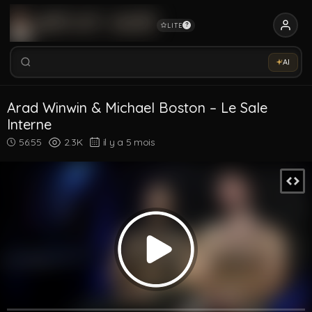
LITE
?
Rechercher vidéos, modèles, tags...
Essaye notre Sex-Assistant IA →
AI
Rechercher parmi 5326 vidéos
Rechercher vidéos, modèles, tags...
Arad Winwin & Michael Boston – Le Sale
Interne
56:55
2.3K
il y a 5 mois