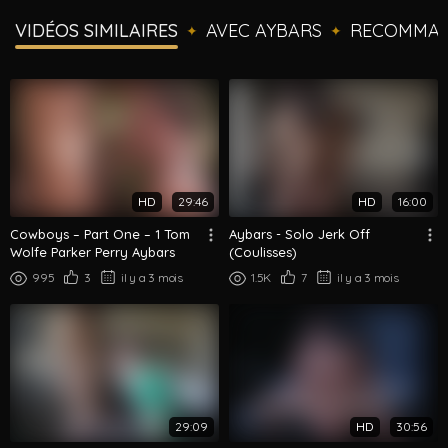
VIDÉOS SIMILAIRES
AVEC AYBARS
RECOMMAN
✦
✦
HD
29:46
HD
16:00
Cowboys – Part One – 1 Tom
Aybars - Solo Jerk Off
Wolfe Parker Perry Aybars
(Coulisses)
995
3
il y a 3 mois
1.5K
7
il y a 3 mois
29:09
HD
30:56