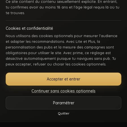
Ce site contient du contenu sexuellement explicite. En entrant,
tu confirmes avoir au moins 18 ans et l’âge légal requis là où tu
te trouves.
Cookies et confidentialité
Nous utilisons des cookies optionnels pour mesurer l’audience
et adapter les recommandations. Avec Lite et Plus, la
personnalisation des pubs et la mesure des campagnes sont
obligatoires pour utiliser le site. Avec prime, ce réglage est
ACCUEIL
INSCRIPTION
SE CONNECTER
SUPPORT / CONTACT
désactivé automatiquement puisque tu navigues sans pub. Tu
CONDITIONS D’UTILISATION
DMCA
18 U.S.C. 2257
peux accepter, refuser ou choisir les cookies optionnels.
GÉRER MES COOKIES
Accepter et entrer
La première communauté en ligne dédiée au porno gay beur et métissé : des
keums du bled, des rebeus bien montés, des lascars actifs, des passifs
Continuer sans cookies optionnels
affamés, et du sexe hard comme tu kiffes. Pose-toi, mate, et régale-toi. Balance-
nous tes coms pour des nouvelles fonctionnalités ou tes questions.
Paramétrer
Vidéos
Catégories
Modèles
Plus
Quitter
Reels
© 2026.
Beur Gay
- Tous droits sont réservés.