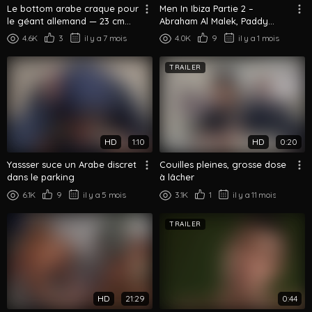
Le bottom arabe craque pour
Men In Ibiza Partie 2 –
le géant allemand — 23 cm
Abraham Al Malek, Paddy
bien profonds
O'Brian
4.6K
3
il y a 7 mois
4.0K
9
il y a 1 mois
TRAILER
HD
1:10
HD
0:20
Yassser suce un Arabe discret
Couilles pleines, grosse dose
dans le parking
à lâcher
6.1K
9
il y a 5 mois
3.1K
1
il y a 11 mois
TRAILER
HD
21:29
0:44