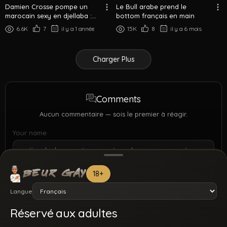
Damien Crosse pompe un
Le Bull arabe prend le
marocain sexy en djellaba :
bottom français en main
Eliad Anastos
6.6K
7
il y a 1 année
15K
8
il y a 6 mois
Charger Plus
Comments
Aucun commentaire — sois le premier à réagir.
Your name
18+
Langue
Réservé aux adultes