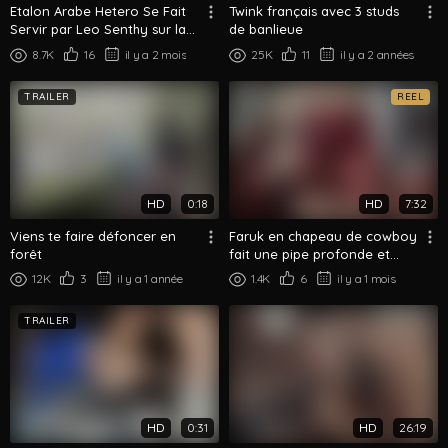
Etalon Arabe Hetero Se Fait
Twink français avec 3 studs
Servir par Leo Senthy sur la
de banlieue
Terrasse - CrunchBoy
8.7K
16
il y a 2 mois
25K
11
il y a 2 années
TRAILER
REEL
HD
0:18
HD
7:32
Viens te faire défoncer en
Faruk en chapeau de cowboy
forêt
fait une pipe profonde et
gourmande
12K
3
il y a 1 année
1.4K
6
il y a 1 mois
TRAILER
HD
0:31
HD
26:19