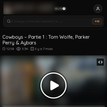
LITE
?
Rechercher vidéos, modèles, tags...
Essaye notre Sex-Assistant IA →
AI
Rechercher parmi 5331 vidéos
Rechercher vidéos, modèles, tags...
Cowboys – Partie 1 : Tom Wolfe, Parker
Perry & Aybars
12:58
3.3K
il y a 7 mois