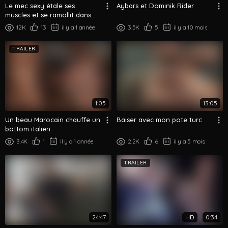
Le mec sexy étale ses
Aybars et Dominik Rider
muscles et se ramollit dans
son slip
12K
13
il y a 1 année
3.5K
5
il y a 10 mois
TRAILER
1:05
13:05
Un beau Marocain chauffe un
Baiser avec mon pote turc
bottom italien
3.4K
1
il y a 1 année
2.2K
6
il y a 5 mois
TRAILER
24:47
HD
0:34