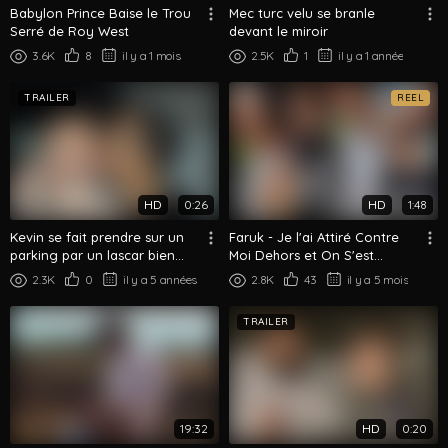
Babylon Prince Baise le Trou
Mec turc velu se branle
Serré de Roy West
devant le miroir
3.6K
8
il y a 1 mois
2.5K
1
il y a 1 année
TRAILER
REEL
HD
0:26
HD
1:48
Kevin se fait prendre sur un
Faruk - Je l'ai Attiré Contre
parking par un lascar bien
Moi Dehors et On S'est
monté
Embrassés à Fond
2.3K
0
il y a 5 années
2.8K
43
il y a 5 mois
TRAILER
19:32
HD
0:20