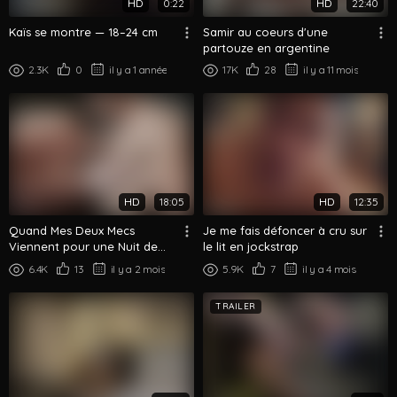
HD
0:22
HD
22:40
Kaïs se montre — 18–24 cm
Samir au coeurs d'une
partouze en argentine
2.3K
0
il y a 1 année
17K
28
il y a 11 mois
HD
18:05
HD
12:35
Quand Mes Deux Mecs
Je me fais défoncer à cru sur
Viennent pour une Nuit de
le lit en jockstrap
Plan à Trois Cru
6.4K
13
il y a 2 mois
5.9K
7
il y a 4 mois
TRAILER