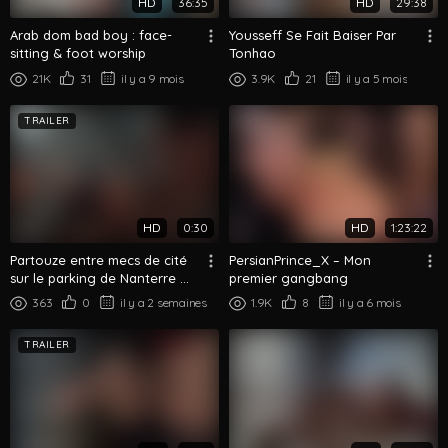
HD
36:35
HD
29:38
Arab dom bad boy : face-
Yousseff Se Fait Baiser Par
sitting & foot worship
Tonhao
21K
31
il y a 9 mois
3.9K
21
il y a 5 mois
TRAILER
HD
0:30
HD
1:23:22
Partouze entre mecs de cité
PersianPrince_X – Mon
sur le parking de Nanterre —
premier gangbang
2ème partie (bareback)
363
0
il y a 2 semaines
1.9K
8
il y a 6 mois
TRAILER