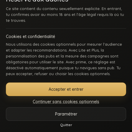
Ce site contient du contenu sexuellement explicite. En entrant,
tu confirmes avoir au moins 18 ans et l’âge légal requis là où tu
te trouves.
Cookies et confidentialité
Nous utilisons des cookies optionnels pour mesurer l’audience
et adapter les recommandations. Avec Lite et Plus, la
personnalisation des pubs et la mesure des campagnes sont
obligatoires pour utiliser le site. Avec prime, ce réglage est
ACCUEIL
INSCRIPTION
SE CONNECTER
SUPPORT / CONTACT
désactivé automatiquement puisque tu navigues sans pub. Tu
CONDITIONS D’UTILISATION
DMCA
18 U.S.C. 2257
peux accepter, refuser ou choisir les cookies optionnels.
GÉRER MES COOKIES
Accepter et entrer
La première communauté en ligne dédiée au porno gay beur et métissé : des
keums du bled, des rebeus bien montés, des lascars actifs, des passifs
Continuer sans cookies optionnels
affamés, et du sexe hard comme tu kiffes. Pose-toi, mate, et régale-toi. Balance-
nous tes coms pour des nouvelles fonctionnalités ou tes questions.
Paramétrer
Vidéos
Catégories
Modèles
Plus
Quitter
Reels
© 2026.
Beur Gay
- Tous droits sont réservés.