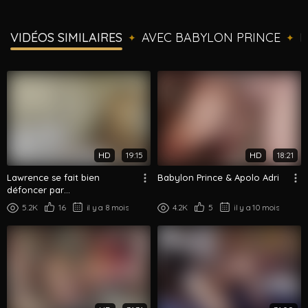
VIDÉOS SIMILAIRES
AVEC BABYLON PRINCE
R
✦
✦
HD
19:15
HD
18:21
Lawrence se fait bien
Babylon Prince & Apolo Adri
défoncer par
@diegoreyesxxx,
5.2K
16
il y a 8 mois
4.2K
5
il y a 10 mois
@babylonprince & @dionisio