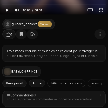
00:00
00:00
gulnara_nebieva
Suivre
3
Trois mecs chauds et musclés se relaient pour ravager le
cul de Lawrence! Babylon Prince, Diego Reyes et Dionisio
s'associent pour une nuit inoubliable à ce petit passif
gourmand. Regarde-les le faire tourner, l'étirer et le remplir
de leurs bites bien dures. De l'action bareback pur avec
BABYLON PRINCE
trois tops musculeux qui dominent et dégradent ce petit
salaud jusqu'à ce qu'il dégouline de jus!
Beur passif
Arabe
fétichisme des pieds
worship
Commentaires
0
↓
Soyez le premier à commenter — lancez la conversation