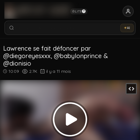
LITE
?
Rechercher vidéos, modèles, tags...
Essaye notre Sex-Assistant IA →
AI
Rechercher parmi 5353 vidéos
Rechercher vidéos, modèles, tags...
Lawrence se fait défoncer par
@diegoreyesxxx, @babylonprince &
@dionisio
10:09
2.7K
il y a 11 mois