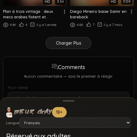
HD
3:34
HD
11:59
Plan à trois vintage : deux
Diego Mineiro baise Samir en
mecs arabes fistent et
bareback
baisent un twink français
4.4K
4
il y a 1 année
4.6K
7
il y a 7 mois
Charger Plus
Comments
Aucun commentaire — sois le premier à réagir.
Your name
18+
Langue
Réservé aux adultes