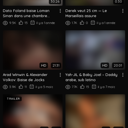
30:26
0:30
Dato Foland baise Loman
Derek veut 25 cm — Le
Sinan dans une chambre
Marseillais assure
d'hotel
9.5K
15
il y a 1 année
1.7K
0
il y a 1 année
HD
21:31
HD
20:01
Arad Winwin & Alexander
Yah-JIL & Baby Joel – Daddy
Volkov: Baise de Jocks
arabe, sub latino
3.9K
11
il y a 5 mois
7.7K
15
il y a 7 mois
TRAILER