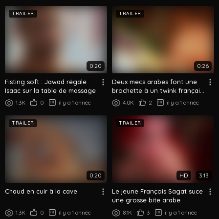
TRAILER
TRAILER
0:20
0:26
Fisting soft : Jawad régale
Deux mecs arabes font une
Isaac sur la table de massage
brochette à un twink français
blond
1.3K
0
il y a 1 année
4.0K
2
il y a 1 année
TRAILER
TRAILER
0:20
HD
3:13
Chaud en cuir à la cave
Le jeune François Sagat suce
une grosse bite arabe
1.3K
0
il y a 1 année
8.1K
3
il y a 1 année