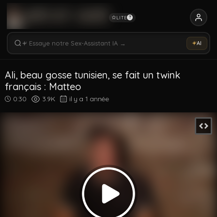
LITE
?
Rechercher vidéos, modèles, tags...
Essaye notre Sex-Assistant IA →
AI
Rechercher parmi 5321 vidéos
Rechercher vidéos, modèles, tags...
Ali, beau gosse tunisien, se fait un twink
français : Matteo
0:30
3.9K
il y a 1 année