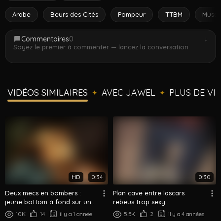
Arabe
Beurs des Cités
Pompeur
TTBM
Muscl
Commentaires
0
↓
Soyez le premier à commenter — lancez la conversation
VIDÉOS SIMILAIRES
AVEC JAWEL
PLUS DE VI
✦
✦
HD
0:34
0:30
Deux mecs en bombers :
Plan cave entre lascars
jeune bottom à fond sur un
rebeus trop sexy
top poilu
10K
14
il y a 1 année
5.5K
2
il y a 4 années