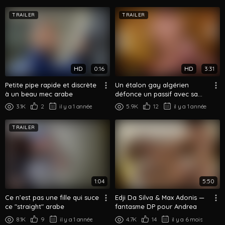
TRAILER
TRAILER
HD
0:16
HD
3:31
Petite pipe rapide et discrète
Un étalon gay algérien
à un beau mec arabe
défonce un passif avec sa
grosse bite arabe
3.1K
2
il y a 1 année
5.9K
12
il y a 1 année
TRAILER
1:04
5:50
Ce n’est pas une fille qui suce
Edji Da Silva & Max Adonis —
ce "straight" arabe
fantasme DP pour Andrea
8.1K
9
il y a 1 année
4.7K
14
il y a 6 mois