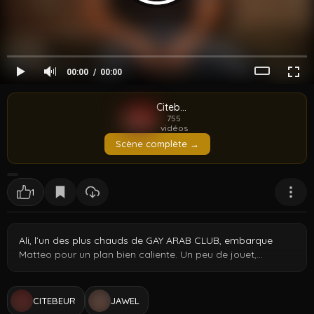
00:00
00:00
Citebeur
755
vidéos
Scène complète →
1
Ali, l’un des plus chauds de GAY ARAB CLUB, embarque
Matteo pour un plan bien caliente. Un peu de jouet,
beaucoup de bite, et Ali prend les commandes pendant
que Matteo en redemande, à fond et sans retenue.
CITEBEUR
JAWEL