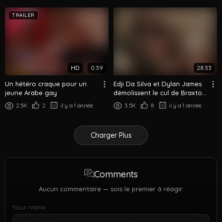
TRAILER
HD
0:39
28:33
Un hétéro craque pour un
Edji Da Silva et Dylan James
jeune Arabe gay
démolissent le cul de Braxton
Boyd
2.5K
2
il y a 1 année
3.5K
8
il y a 1 année
Charger Plus
Comments
Aucun commentaire — sois le premier à réagir.
Your name