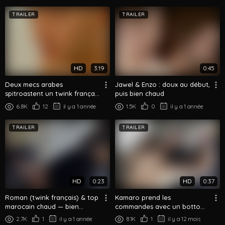
TRAILER
TRAILER
HD
3:19
0:45
Deux mecs arabes
Jawel & Enzo : doux au début,
spitroastent un twink français
puis bien chaud
blond
6.8K
12
il y a 1 année
1.5K
0
il y a 1 année
TRAILER
TRAILER
HD
0:23
HD
0:37
Roman (twink français) & top
Kamaro prend les
marocain chaud — bien
commandes avec un bottom
profond
partant (roleplay)
2.7K
1
il y a 1 année
8.1K
1
il y a 12 mois