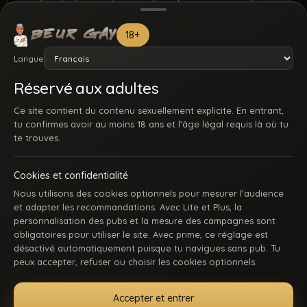
18+
Langue
Réservé aux adultes
Ce site contient du contenu sexuellement explicite. En entrant,
tu confirmes avoir au moins 18 ans et l’âge légal requis là où tu
te trouves.
Cookies et confidentialité
Nous utilisons des cookies optionnels pour mesurer l’audience
et adapter les recommandations. Avec Lite et Plus, la
personnalisation des pubs et la mesure des campagnes sont
obligatoires pour utiliser le site. Avec prime, ce réglage est
ACCUEIL
INSCRIPTION
SE CONNECTER
SUPPORT / CONTACT
désactivé automatiquement puisque tu navigues sans pub. Tu
CONDITIONS D’UTILISATION
DMCA
18 U.S.C. 2257
peux accepter, refuser ou choisir les cookies optionnels.
GÉRER MES COOKIES
Accepter et entrer