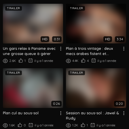
TRAILER
TRAILER
HD
0:31
HD
3:34
Un gars relax à Paname avec
Plan à trois vintage : deux
une grosse queue à gérer
mecs arabes fistent et
baisent un twink français
2.6K
1
il y a 1 année
4.4K
4
il y a 1 année
TRAILER
TRAILER
0:26
0:20
Plan cul au sous-sol
Session au sous-sol : Jawel &
Rudy
1.6K
0
il y a 1 année
1.2K
1
il y a 1 année