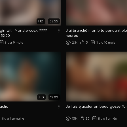
HD
32:55
rgin with Monstercock ????
J'ai branché mon bite pendant plu
 32:20
heures.
il y a 9 mois
2.1K
5
il y a 10 mois
HD
12:02
macho
Je fais éjaculer un beau gosse Tu
il y a 1 semaine
15K
35
il y a 1 année