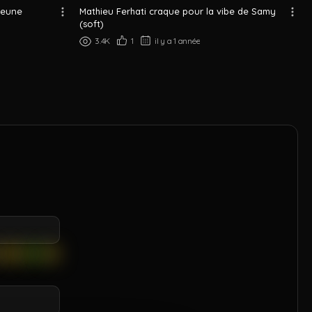
jeune
Mathieu Ferhati craque pour la vibe de Samy
(soft)
3.4K
1
il y a 1 année