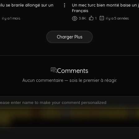
ilu se branle allongé sur un
Un mec turc bien monté baise un 
Français
il y a 1 mois
3.8K
1
il y a 5 années
Charger Plus
Comments
Aucun commentaire — sois le premier à réagir.