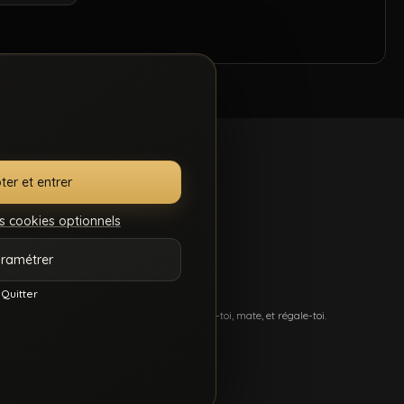
ter et entrer
s cookies optionnels
.S.C.
GÉRER MES
ramétrer
7
COOKIES
Quitter
més, et du sexe hard comme tu kiffes. Pose-toi, mate, et régale-toi.