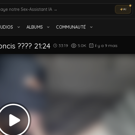
AI
olo
Marocain
TUDIOS
ALBUMS
COMMUNAUTÉ
Tout voir
oncis ???? 21:24
33:19
5.0K
il y a 9 mois
Beurs des Cités
1.4K videos
Arab on Arab
18 videos
Tout voir