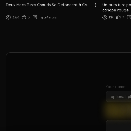
Deux Mecs Turcs Chauds Se Défoncent à Cru
Un ours turc po
canapé rouge
3.6K
3
il y a 4 mois
1.1K
7
Your name