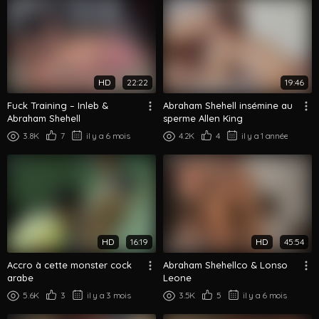
HD
22:22
19:46
Fuck Training – Inleb &
Abraham Shehell insémine au
Abraham Shehell
sperme Allen King
3.8K
7
il y a 6 mois
4.2K
4
il y a 1 année
HD
16:19
HD
45:54
Accro à cette monster cock
Abraham Shehellco & Lonso
arabe
Leone
5.6K
3
il y a 3 mois
3.5K
5
il y a 6 mois