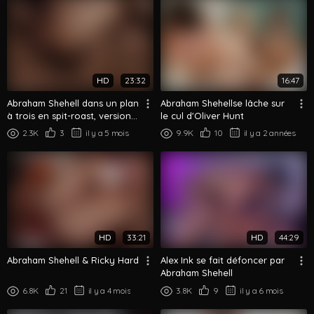
HD
23:32
16:47
Abraham Shehell dans un plan
Abraham Shehellse lâche sur
à trois en spit-roast, version
le cul d'Oliver Hunt
push-and-pull
2.3K
3
il y a 5 mois
9.9K
10
il y a 2 années
HD
33:21
HD
44:29
Abraham Shehell & Ricky Hard
Alex Ink se fait défoncer par
Abraham Shehell
6.8K
21
il y a 4 mois
3.8K
9
il y a 6 mois