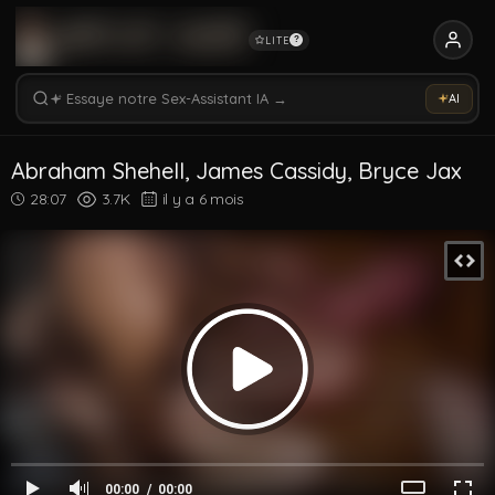
LITE
?
Rechercher vidéos, modèles, tags...
Essaye notre Sex-Assistant IA →
AI
Rechercher parmi 5337 vidéos
Rechercher vidéos, modèles, tags...
Abraham Shehell, James Cassidy, Bryce Jax
28:07
3.7K
il y a 6 mois
00:00
00:00