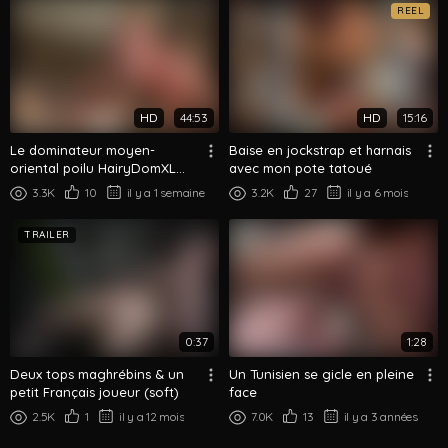
REEL
HD
44:53
HD
15:16
Le dominateur moyen-
Baise en jockstrap et harnais
oriental poilu HairyDomXL
avec mon pote tatoué
défonce un twink britannique
3.3K
10
il y a 1 semaine
3.2K
27
il y a 6 mois
blond
TRAILER
0:37
1:28
Deux tops maghrébins & un
Un Tunisien se gicle en pleine
petit Français joueur (soft)
face
2.5K
1
il y a 12 mois
7.0K
13
il y a 3 années