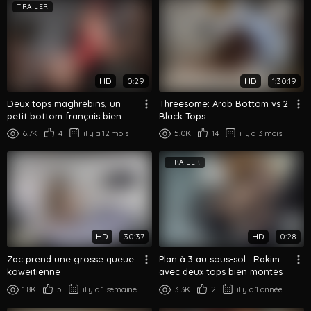
TRAILER
HD
0:29
HD
1:30:19
Deux tops maghrébins, un
Threesome: Arab Bottom vs 2
petit bottom français bien
Black Tops
joueur (soft)
6.7K
4
il y a 12 mois
5.0K
14
il y a 3 mois
TRAILER
HD
30:37
HD
0:28
Zac prend une grosse queue
Plan à 3 au sous-sol : Rakim
koweïtienne
avec deux tops bien montés
1.8K
5
il y a 1 semaine
3.3K
2
il y a 1 année