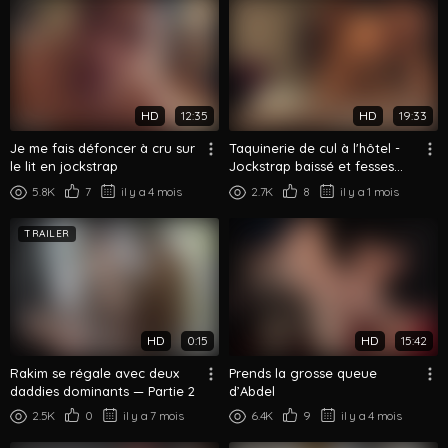
HD
12:35
HD
19:33
Je me fais défoncer à cru sur
Taquinerie de cul à l'hôtel -
le lit en jockstrap
Jockstrap baissé et fesses
arabes dehors
5.8K
7
il y a 4 mois
2.7K
8
il y a 1 mois
TRAILER
HD
0:15
HD
15:42
Rakim se régale avec deux
Prends la grosse queue
daddies dominants — Partie 2
d’Abdel
2.5K
0
il y a 7 mois
6.4K
9
il y a 4 mois