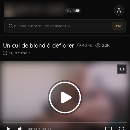
LITE
?
Rechercher vidéos, modèles, tags...
Essaye notre Sex-Assistant IA →
AI
Rechercher parmi 5323 vidéos
Rechercher vidéos, modèles, tags...
Un cul de blond à déflorer
40:40
2.2K
il y a 5 mois
00:00
00:00