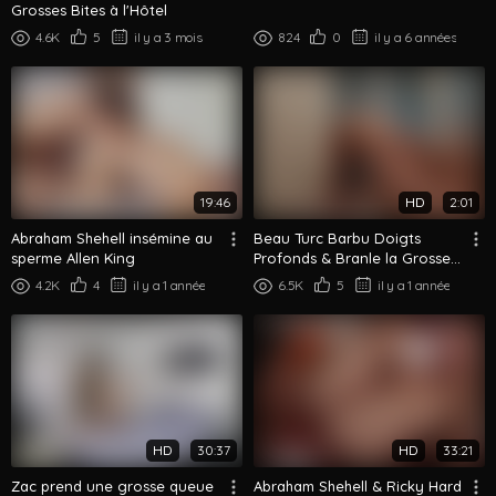
Grosses Bites à l'Hôtel
4.6K
5
il y a 3 mois
824
0
il y a 6 années
19:46
HD
2:01
Abraham Shehell insémine au
Beau Turc Barbu Doigts
sperme Allen King
Profonds & Branle la Grosse
Bite de son Copain
4.2K
4
il y a 1 année
6.5K
5
il y a 1 année
HD
30:37
HD
33:21
Zac prend une grosse queue
Abraham Shehell & Ricky Hard