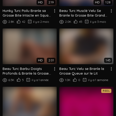
HD
2:19
HD
1:28
Hunky Turc Poilu Branle sa
Beau Turc Musclé Velu Se
Grosse Bite Intacte en Squat
Branle la Grosse Bite Grande
Profond
Ouverte
2.8K
42
il y a 2 mois
2.0K
45
il y a 3 mois
HD
2:01
1:45
Beau Turc Barbu Doigts
Beau Turc Velu se Branle la
Profonds & Branle la Grosse
Grosse Queue sur le Lit
Bite de son Copain
6.5K
5
il y a 1 année
1.0K
0
il y a 1 semaine
REEL