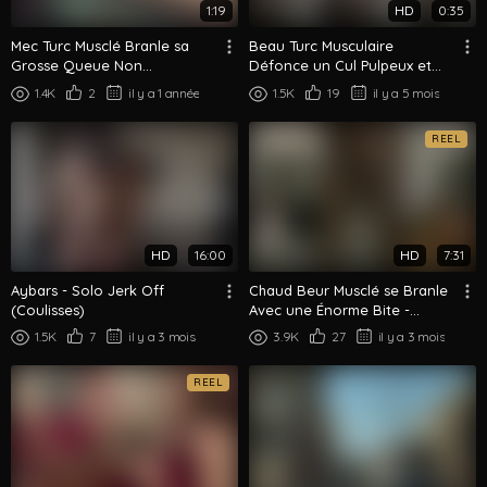
1:19
HD
0:35
Mec Turc Musclé Branle sa
Beau Turc Musculaire
Grosse Queue Non
Défonce un Cul Pulpeux et
Circoncise
Clair en Levrette
1.4K
2
il y a 1 année
1.5K
19
il y a 5 mois
REEL
HD
16:00
HD
7:31
Aybars - Solo Jerk Off
Chaud Beur Musclé se Branle
(Coulisses)
Avec une Énorme Bite -
Spectacle de Branlette Solo!
1.5K
7
il y a 3 mois
3.9K
27
il y a 3 mois
REEL