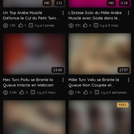
HD
2:12
HD
0:28
Un Top Arabe Musclé
L'Extase Solo du Mâle Arabe
Défonce le Cul du Petit Twink
Musclé avec Gode dans le
aux Cheveux Rose en
Bain Chaud
1.3K
1
il y a 1 année
551
4
il y a 3 mois
Levrette
23:40
27:37
Mec Turc Poilu se Branle la
Mâle Turc Velu se Branle la
Queue Intacte en Webcam
Queue Non Coupée et
Expose son Cul
3.0K
3
il y a 3 mois
1.7K
2
il y a 3 semaines
REEL