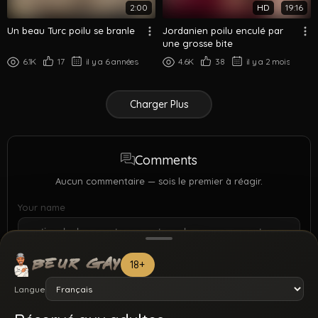
2:00
HD
19:16
Un beau Turc poilu se branle
Jordanien poilu enculé par
une grosse bite
6.1K
17
il y a 6 années
4.6K
38
il y a 2 mois
Charger Plus
Comments
Aucun commentaire — sois le premier à réagir.
Your name
18+
Langue