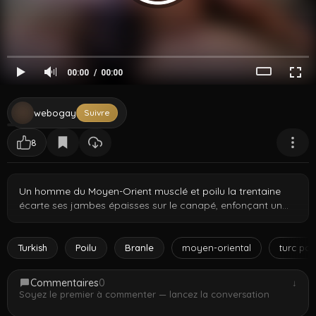
00:00
00:00
webogay
Suivre
8
Un homme du Moyen-Orient musclé et poilu la trentaine
écarte ses jambes épaisses sur le canapé, enfonçant un
énorme gode violet dans son cul tandis que sa queue dure
palpite dans ses poils pubiens touffus. Masturbation solo
barbu en selfie, pilosité corporelle extrême de la poitrine à
Turkish
Poilu
Branle
moyen-oriental
turc poi
l'aine. Jeu anal avec jouet pour ce bear turc.
Commentaires
0
↓
Soyez le premier à commenter — lancez la conversation