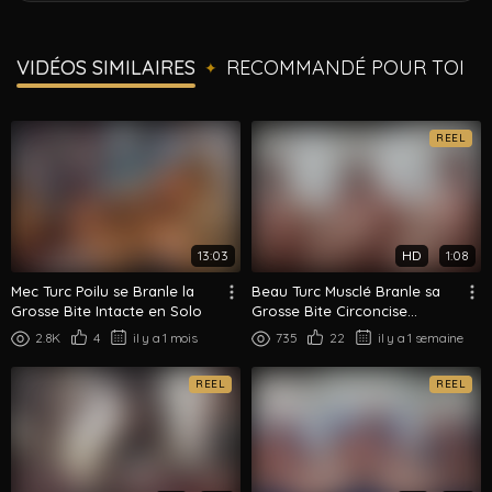
VIDÉOS SIMILAIRES
RECOMMANDÉ POUR TOI
✦
REEL
13:03
HD
1:08
Mec Turc Poilu se Branle la
Beau Turc Musclé Branle sa
Grosse Bite Intacte en Solo
Grosse Bite Circoncise
Jambes Écartées
2.8K
4
il y a 1 mois
735
22
il y a 1 semaine
REEL
REEL