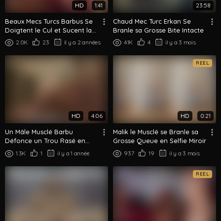
HD
1:41
23:58
Beaux Mecs Turcs Barbus Se
Chaud Mec Turc Erkan Se
Doigtent le Cul et Sucent la
Branle sa Grosse Bite Intacte
Bite Dur
2.0K
23
il y a 2 années
4.1K
4
il y a 3 mois
REEL
HD
4:06
HD
0:21
Un Mâle Musclé Barbu
Malik le Musclé se Branle sa
Défonce un Trou Rasé en
Grosse Queue en Selfie Miroir
Levrette
1.3K
1
il y a 1 année
937
19
il y a 3 mois
REEL