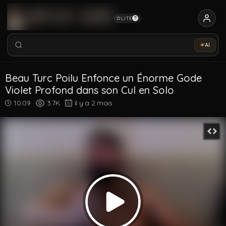
LITE
?
Rechercher vidéos, modèles, tags...
Essaye notre Sex-Assistant IA →
AI
Rechercher parmi 5326 vidéos
Rechercher vidéos, modèles, tags...
Beau Turc Poilu Enfonce un Énorme Gode
Violet Profond dans son Cul en Solo
10:09
3.7K
il y a 2 mois