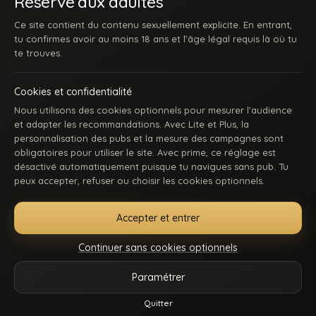
Réservé aux adultes
Ce site contient du contenu sexuellement explicite. En entrant,
tu confirmes avoir au moins 18 ans et l’âge légal requis là où tu
te trouves.
Cookies et confidentialité
Nous utilisons des cookies optionnels pour mesurer l’audience
et adapter les recommandations. Avec Lite et Plus, la
personnalisation des pubs et la mesure des campagnes sont
obligatoires pour utiliser le site. Avec prime, ce réglage est
ACCUEIL
INSCRIPTION
SE CONNECTER
SUPPORT / CONTACT
désactivé automatiquement puisque tu navigues sans pub. Tu
CONDITIONS D’UTILISATION
DMCA
18 U.S.C. 2257
peux accepter, refuser ou choisir les cookies optionnels.
GÉRER MES COOKIES
Accepter et entrer
La première communauté en ligne dédiée au porno gay beur et métissé : des
keums du bled, des rebeus bien montés, des lascars actifs, des passifs
Continuer sans cookies optionnels
affamés, et du sexe hard comme tu kiffes. Pose-toi, mate, et régale-toi. Balance-
nous tes coms pour des nouvelles fonctionnalités ou tes questions.
Paramétrer
Vidéos
Catégories
Modèles
Plus
Quitter
Reels
© 2026.
Beur Gay
- Tous droits sont réservés.