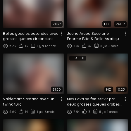
24:37
HD
24:09
Belles gueules basanées avec
Jeune Arabe Suce une
grosses queues circoncises
Énorme Bite & Belle Asiatique
pour une baise arabe
Prend une Grosse Queue en
5.2K
13
il y a 1 année
7.7K
47
il y a 2 mois
bareback
Levrette
TRAILER
31:50
HD
0:25
Valdemart Santana avec un
Max Lava se fait servir par
twink turc
deux grosses queues arabes
— Partie 1
5.6K
14
il y a 6 mois
7.6K
3
il y a 1 année