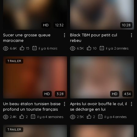
HD
12:32
10:28
Sucer une grosse queue
Black TBM pour petit cul
marocaine
rebeu
6.6K
15
il y a 6 mois
6.5K
10
il y a 2 années
TRAILER
HD
3:28
HD
4:34
Un beau étalon tunisien baise
Après lui avoir bouffé le cul, il
profond un touriste français
se décharge en lui
2.4K
2
il y a 4 semaines
2.5K
2
il y a 4 années
TRAILER