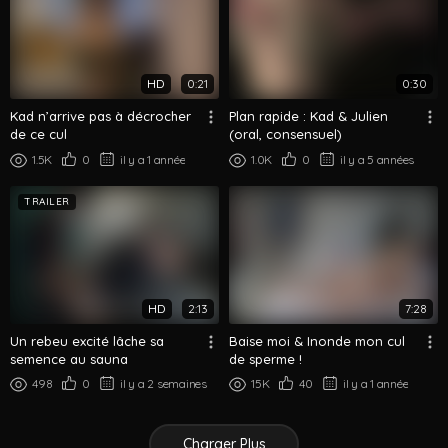
HD
0:21
0:30
Kad n’arrive pas à décrocher
Plan rapide : Kad & Julien
de ce cul
(oral, consensuel)
1.5K
0
il y a 1 année
1.0K
0
il y a 5 années
TRAILER
HD
2:13
7:28
Un rebeu excité lâche sa
Baise moi & Inonde mon cul
semence au sauna
de sperme !
498
0
il y a 2 semaines
15K
40
il y a 1 année
Charger Plus