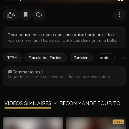
8
Deux beaux mecs rebeu dans une baise hardcore. Il fait
voir comme l'actif baise son pote. Les deux ont une belle
gueule et un corps sexy et musclé. [gallery
type="rectangular" theme="photomosaic"
ids="1736,1735,1737,1739,1740,1741"]
TTBM
Éjaculation Faciale
Tunisien
arabe
cul
Commentaires
0
↓
Soyez le premier à commenter — lancez la conversation
VIDÉOS SIMILAIRES
RECOMMANDÉ POUR TOI
✦
REEL