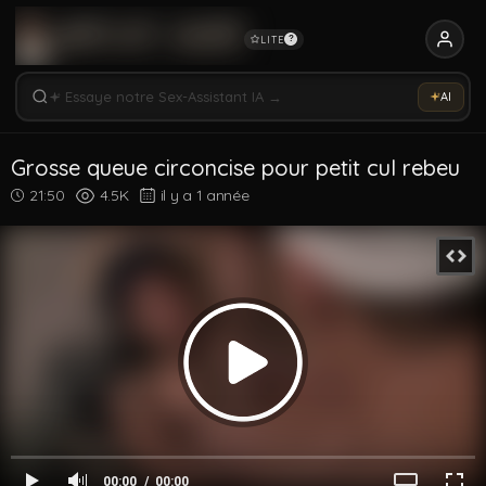
LITE
?
Rechercher vidéos, modèles, tags...
Essaye notre Sex-Assistant IA →
AI
Rechercher parmi 5340 vidéos
Rechercher vidéos, modèles, tags...
Grosse queue circoncise pour petit cul rebeu
21:50
4.5K
il y a 1 année
00:00
00:00