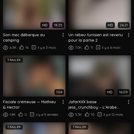
HD
18:25
HD
26:21
Son mec débarque au
Un rebeu tunisien est revenu
camping
pour la partie 2
6.3K
16
il y a 5 mois
7.0K
11
il y a 6 mois
TRAILER
1:04
HD
16:09
Faciale crémeuse — Mathieu
JafarXXX baise
& Hector
jess_crunchboy – L'Arabe
alpha domine dans un collab
1.8K
0
il y a 5 années
5.3K
10
il y a 12 mois
torride
TRAILER
TRAILER