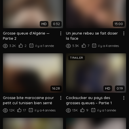
HD
0:32
15:00
Grosse queue d’Algérie —
Un jeune rebeu se fait doser
Partie 2
la face
3.2K
2
il y a 1 année
5.3K
7
il y a 4 années
TRAILER
16:28
HD
0:19
Grosse bite marocaine pour
Cocksucker au pays des
petit cul tunisien bien serré
grosses queues – Partie 1
12K
17
il y a 4 années
13K
9
il y a 1 année