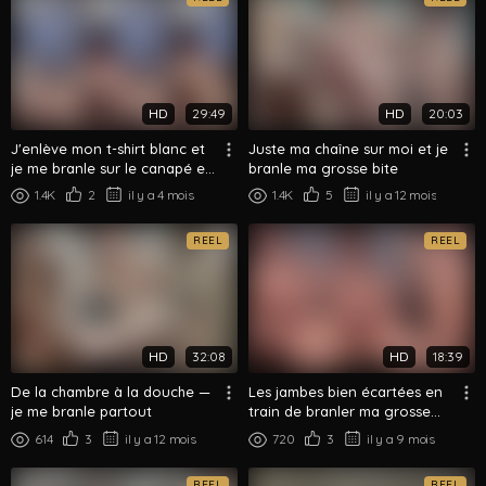
HD
29:49
HD
20:03
J'enlève mon t-shirt blanc et
Juste ma chaîne sur moi et je
je me branle sur le canapé en
branle ma grosse bite
cuir
1.4K
2
il y a 4 mois
1.4K
5
il y a 12 mois
REEL
REEL
HD
32:08
HD
18:39
De la chambre à la douche —
Les jambes bien écartées en
je me branle partout
train de branler ma grosse
bite sur ma chaise
614
3
il y a 12 mois
720
3
il y a 9 mois
REEL
REEL