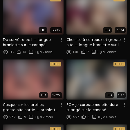
HD
33:42
HD
35:14
Du survêt à poil — longue
Chemise à carreaux et grosse
branlette sur le canapé
bite — longue branlette sur le
canapé
1.1K
10
il y a 7 mois
1.4K
7
il y a 1 année
REEL
REEL
HD
17:29
HD
1:37
Casque sur les oreilles,
POV je caresse ma bite dure
grosse bite sortie — branlette
allongé sur le canapé
en gros plan
952
5
il y a 2 mois
697
8
il y a 6 mois
REEL
REEL