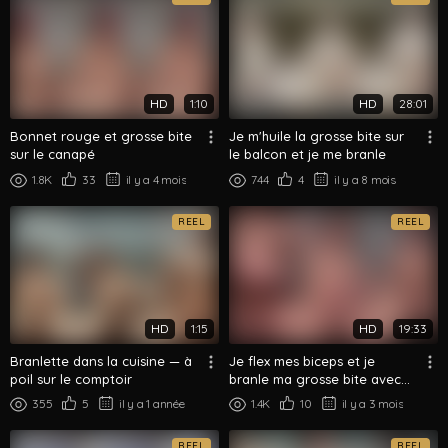
HD
1:10
HD
28:01
Bonnet rouge et grosse bite
Je m'huile la grosse bite sur
sur le canapé
le balcon et je me branle
1.8K
33
il y a 4 mois
744
4
il y a 8 mois
REEL
REEL
HD
1:15
HD
19:33
Branlette dans la cuisine — à
Je flex mes biceps et je
poil sur le comptoir
branle ma grosse bite avec
un casque
355
5
il y a 1 année
1.4K
10
il y a 3 mois
REEL
REEL