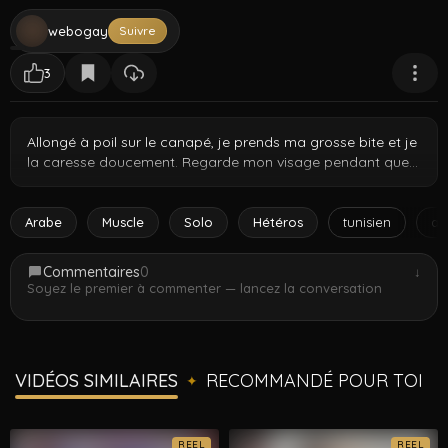
webogay
Suivre
3
Allongé à poil sur le canapé, je prends ma grosse bite et je
la caresse doucement. Regarde mon visage pendant que
je perds le contrôle.
Arabe
Muscle
Solo
Hétéros
tunisien
ar
Commentaires
0
↓
Soyez le premier à commenter — lancez la conversation
VIDÉOS SIMILAIRES
RECOMMANDÉ POUR TOI
✦
REEL
REEL