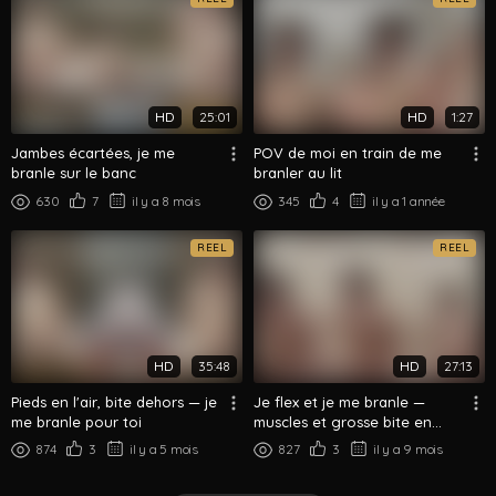
HD
25:01
HD
1:27
Jambes écartées, je me
POV de moi en train de me
branle sur le banc
branler au lit
630
7
il y a 8 mois
345
4
il y a 1 année
REEL
REEL
HD
35:48
HD
27:13
Pieds en l'air, bite dehors — je
Je flex et je me branle —
me branle pour toi
muscles et grosse bite en
vitrine
874
3
il y a 5 mois
827
3
il y a 9 mois