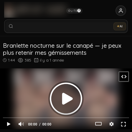
LITE
?
Rechercher vidéos, modèles, tags...
Essaye notre Sex-Assistant IA →
AI
Rechercher parmi 5345 vidéos
Rechercher vidéos, modèles, tags...
Branlette nocturne sur le canapé — je peux
plus retenir mes gémissements
1:44
385
il y a 1 année
00:00
00:00