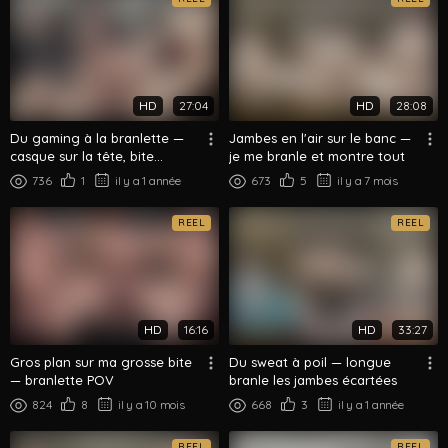
HD
27:04
HD
28:08
Du gaming à la branlette —
Jambes en l'air sur le banc —
casque sur la tête, bite
je me branle et montre tout
dehors
736
1
il y a 1 année
673
5
il y a 7 mois
REEL
REEL
HD
16:16
HD
33:27
Gros plan sur ma grosse bite
Du sweat à poil — longue
— branlette POV
branle les jambes écartées
824
8
il y a 10 mois
668
3
il y a 1 année
REEL
REEL