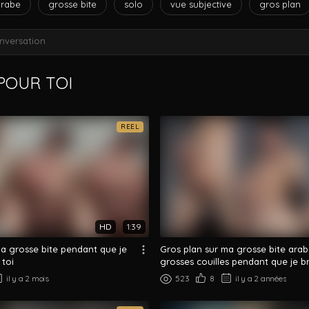
arabe
grosse bite
solo
vue subjective
gros plan
nversation
OUR TOI
REEL
HD
1:39
ma grosse bite pendant que je
Gros plan sur ma grosse bite ara
 toi
grosses couilles pendant que je b
il y a 2 mois
523
8
il y a 2 années