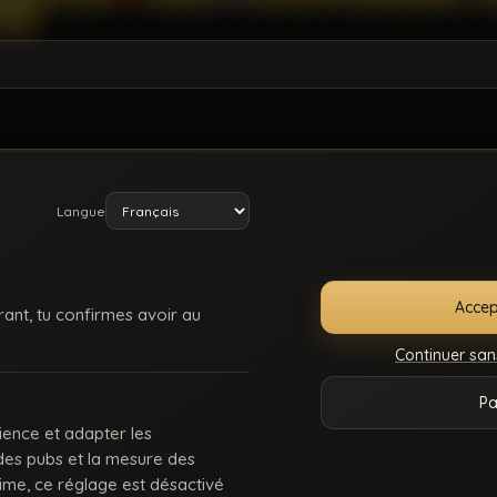
Langue
Accep
rant, tu confirmes avoir au
Continuer san
E
SUPPORT /
CONDITIONS
DMCA
18 U
Pa
ONNECTER
CONTACT
D’UTILISATION
225
ience et adapter les
 des pubs et la mesure des
 : des keums du bled, des rebeus bien montés, des lascars actifs, des passifs affa
rime, ce réglage est désactivé
Balance-nous tes coms pour des nouvelles fonctionnalités ou tes questions.