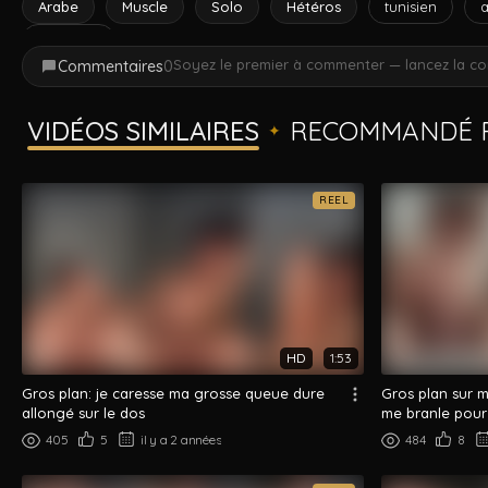
Arabe
Muscle
Solo
Hétéros
tunisien
branlette
Soyez le premier à commenter — lancez la co
Commentaires
0
VIDÉOS SIMILAIRES
RECOMMANDÉ P
✦
REEL
HD
1:53
Gros plan: je caresse ma grosse queue dure
Gros plan sur 
allongé sur le dos
me branle pour
405
5
il y a 2 années
484
8