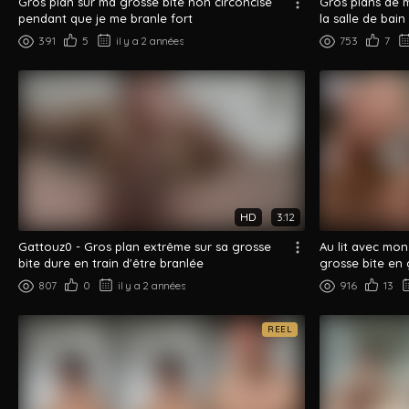
Gros plan sur ma grosse bite non circoncise
Gros plans de 
pendant que je me branle fort
la salle de bain
391
5
il y a 2 années
753
7
HD
3:12
Gattouz0 - Gros plan extrême sur sa grosse
Au lit avec mon 
bite dure en train d'être branlée
grosse bite en 
807
0
il y a 2 années
916
13
REEL