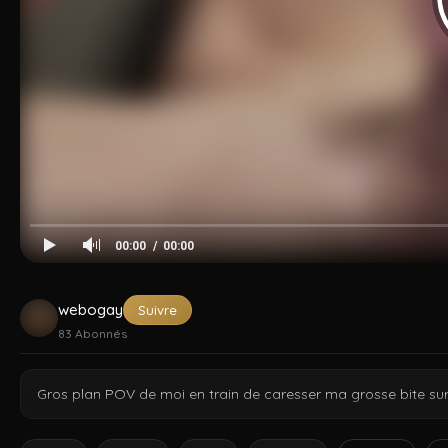
Cocksucker
Arad Winwin
Amir Pounding
Dzfuck
Tahar
Kad
00:00
00:00
webogay
Suivre
83
Abonnés
Gros plan POV de moi en train de caresser ma grosse bite sur 