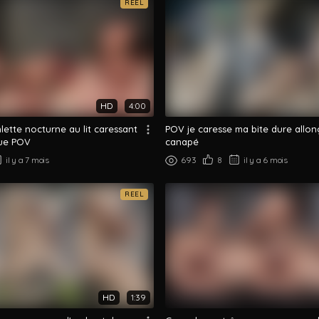
REEL
HD
4:00
ette nocturne au lit caressant
POV je caresse ma bite dure allon
ue POV
canapé
il y a 7 mois
693
8
il y a 6 mois
REEL
HD
1:39