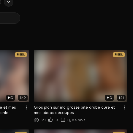
↓
REEL
REEL
HD
1:49
HD
1:51
be et mes
Gros plan sur ma grosse bite arabe dure et
ranle
mes abdos découpés
651
10
il y a 6 mois