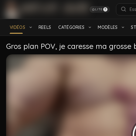
LITE
?
RECHERCHES POPULAIRES
français
Turkish
Daddy
feet
Hairy
S
VIDÉOS
REELS
CATÉGORIES
MODÈLES
S
Black
CATÉGORIES
Gros plan POV, je caresse ma grosse 
Bareback
Lascars
915 videos
607 videos
Hétéros
Muscle
800 videos
861 videos
MODÈLES