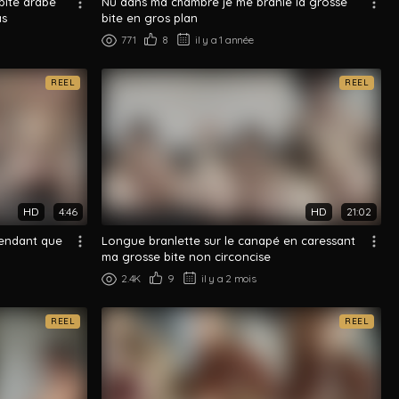
bite arabe
Nu dans ma chambre je me branle la grosse
as
bite en gros plan
771
8
il y a 1 année
REEL
REEL
HD
4:46
HD
21:02
pendant que
Longue branlette sur le canapé en caressant
ma grosse bite non circoncise
2.4K
9
il y a 2 mois
REEL
REEL