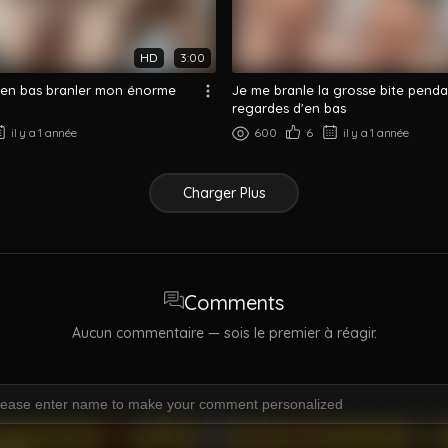
HD
3:00
'en bas branler mon énorme
Je me branle la grosse bite penda
regardes d'en bas
il y a 1 année
600
6
il y a 1 année
Charger Plus
Comments
Aucun commentaire — sois le premier à réagir.