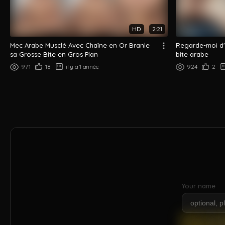
HD
2:21
Mec Arabe Musclé Avec Chaîne en Or Branle
Regarde-moi d
sa Grosse Bite en Gros Plan
bite arabe
971
18
il y a 1 année
924
2
Your name