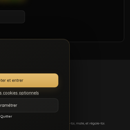
ter et entrer
s cookies optionnels
.S.C.
GÉRER MES
ramétrer
7
COOKIES
Quitter
més, et du sexe hard comme tu kiffes. Pose-toi, mate, et régale-toi.