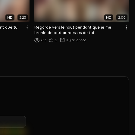
HD
2:25
HD
2:00
nt que tu
Regarde vers le haut pendant que je me
branle debout au-dessus de toi
613
2
il y a 1 année