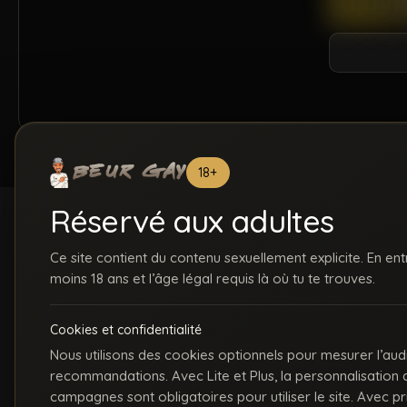
18+
Réservé aux adultes
Ce site contient du contenu sexuellement explicite. En ent
moins 18 ans et l’âge légal requis là où tu te trouves.
ACCUEIL
INSCRIPTION
S
Cookies et confidentialité
C
Nous utilisons des cookies optionnels pour mesurer l’aud
recommandations. Avec Lite et Plus, la personnalisation
La première communauté en ligne dédiée au porno gay beur et métissé
campagnes sont obligatoires pour utiliser le site. Avec p