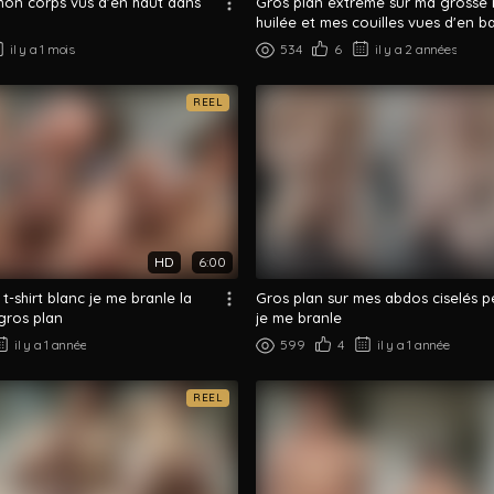
mon corps vus d'en haut dans
Gros plan extrême sur ma grosse 
huilée et mes couilles vues d'en b
il y a 1 mois
534
6
il y a 2 années
REEL
HD
6:00
t-shirt blanc je me branle la
Gros plan sur mes abdos ciselés 
gros plan
je me branle
il y a 1 année
599
4
il y a 1 année
REEL