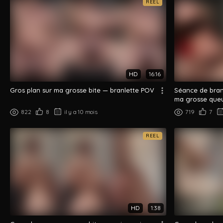
REEL
HD
16:16
Gros plan sur ma grosse bite — branlette POV
Séance de branl
ma grosse que
822
8
il y a 10 mois
719
7
REEL
HD
1:38