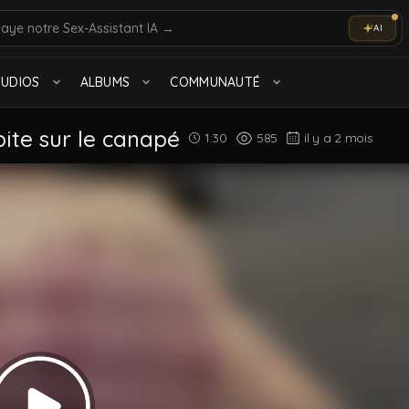
AI
olo
Marocain
TUDIOS
ALBUMS
COMMUNAUTÉ
Tout voir
bite sur le canapé
1:30
585
il y a 2 mois
Beurs des Cités
1.4K videos
Interracial
48 videos
Tout voir