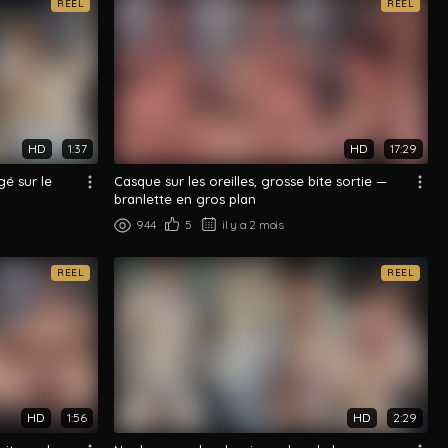
REEL
REEL
HD
1:37
HD
17:29
gé sur le
Casque sur les oreilles, grosse bite sortie —
branlette en gros plan
944
5
il y a 2 mois
REEL
REEL
HD
1:56
HD
2:29