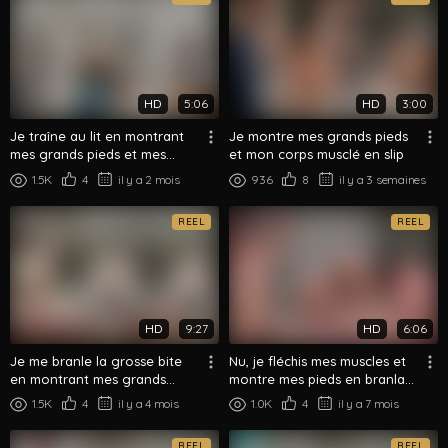
HD
5:06
HD
3:00
Je traîne au lit en montrant
Je montre mes grands pieds
mes grands pieds et mes
et mon corps musclé en slip
plantes pour toi
1.5K
4
il y a 2 mois
936
8
il y a 3 semaines
REEL
REEL
HD
9:27
HD
6:06
Je me branle la grosse bite
Nu, je fléchis mes muscles et
en montrant mes grands
montre mes pieds en branlant
pieds
ma grosse queue
1.5K
4
il y a 4 mois
1.0K
4
il y a 7 mois
REEL
REEL