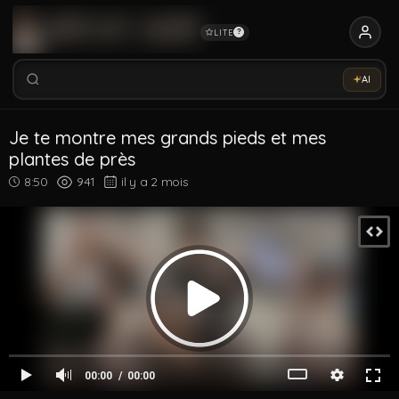
LITE
?
Rechercher vidéos, modèles, tags...
Essaye notre Sex-Assistant IA →
AI
Rechercher parmi 5355 vidéos
Rechercher vidéos, modèles, tags...
Je te montre mes grands pieds et mes
plantes de près
8:50
941
il y a 2 mois
00:00
00:00