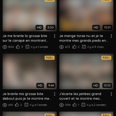
HD
3:00
HD
13:01
Je me branle la grosse bite
Je mange torse nu et je te
sur le canapé en montrant
montre mes grands pieds en
mes pieds et mes plantes
me relaxant
804
3
il y a 1 année
672
2
il y a 9 mois
REEL
REEL
HD
9:44
HD
10:10
Je branle ma grosse bite
J'écarte les jambes grand
debout puis je te montre mes
ouvert et te montre mes
pieds en l'air
pieds et tout
614
2
il y a 1 année
594
1
il y a 2 années
REEL
REEL