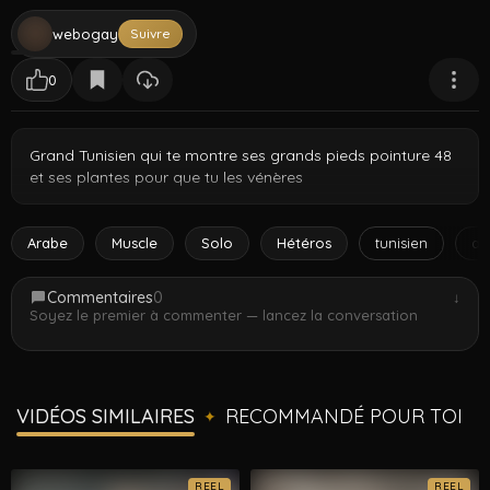
webogay
Suivre
0
Grand Tunisien qui te montre ses grands pieds pointure 48
et ses plantes pour que tu les vénères
Arabe
Muscle
Solo
Hétéros
tunisien
ar
Commentaires
0
↓
Soyez le premier à commenter — lancez la conversation
VIDÉOS SIMILAIRES
RECOMMANDÉ POUR TOI
✦
REEL
REEL