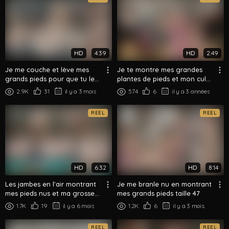
HD
4:39
HD
2:49
Je me couche et lève mes
Je te montre mes grandes
grands pieds pour que tu les
plantes de pieds et mon cul
vénères
de près sur le canapé
2.9K
31
il y a 3 mois
574
6
il y a 3 années
REEL
REEL
HD
6:32
HD
8:14
Les jambes en l'air montrant
Je me branle nu en montrant
mes pieds nus et ma grosse
mes grands pieds taille 47
bite d'en bas
1.7K
19
il y a 6 mois
1.2K
6
il y a 3 mois
REEL
REEL