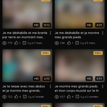
HD
10:12
HD
4:05
Je me déshabille et me branle
Je me déshabille et je montre
par terre en montrant mes
mes grands pieds
pieds
779
1
il y a 7 mois
1.0K
1
il y a 5 mois
REEL
REEL
HD
6:30
HD
4:39
Je te tease avec mes abdos
Je montre mes grands pieds
et je montre mes grands
et mon corps musclé sur le lit
pieds
722
4
il y a 1 année
927
4
il y a 2 années
REEL
REEL