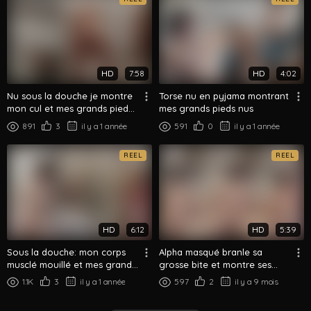
HD
7:58
HD
4:02
Nu sous la douche je montre
Torse nu en pyjama montrant
mon cul et mes grands pieds
mes grands pieds nus
mouillés
891
3
il y a 1 année
591
0
il y a 1 année
REEL
REEL
HD
6:12
HD
5:39
Sous la douche: mon corps
Alpha masqué branle sa
musclé mouillé et mes grands
grosse bite et montre ses
pieds
grands pieds
1.1K
3
il y a 1 année
597
2
il y a 9 mois