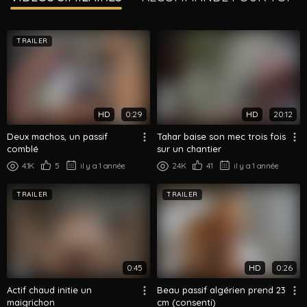
TRAILER
HD
0:29
HD
20:12
Deux machos, un passif
Tahar baise son mec trois fois
comblé
sur un chantier
4.1K
5
il y a 1 année
24K
41
il y a 1 année
TRAILER
TRAILER
0:45
HD
0:26
Actif chaud initie un
Beau passif algérien prend 23
maigrichon
cm (consenti)