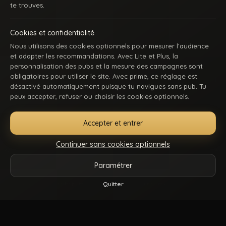
te trouves.
Cookies et confidentialité
Nous utilisons des cookies optionnels pour mesurer l’audience
et adapter les recommandations. Avec Lite et Plus, la
personnalisation des pubs et la mesure des campagnes sont
obligatoires pour utiliser le site. Avec prime, ce réglage est
ACCUEIL
INSCRIPTION
SE CONNECTER
SUPPORT / CONTACT
désactivé automatiquement puisque tu navigues sans pub. Tu
CONDITIONS D’UTILISATION
DMCA
18 U.S.C. 2257
peux accepter, refuser ou choisir les cookies optionnels.
GÉRER MES COOKIES
Accepter et entrer
La première communauté en ligne dédiée au porno gay beur et métissé : des
keums du bled, des rebeus bien montés, des lascars actifs, des passifs
Continuer sans cookies optionnels
affamés, et du sexe hard comme tu kiffes. Pose-toi, mate, et régale-toi. Balance-
nous tes coms pour des nouvelles fonctionnalités ou tes questions.
Paramétrer
Vidéos
Catégories
Modèles
Plus
Quitter
© 2026.
Beur Gay
- Tous droits sont réservés.
Reels