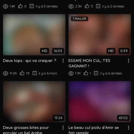
1.4K
0
il y a 5 années
2.5K
5
il y a 2 années
TRAILER
HD
16:03
HD
0:39
Deux tops : qui va craquer ?
ESSAYE MON CUL, T’ES
GAGNANT !
9.0K
19
il y a 6 mois
1.7K
1
il y a 6 années
15:24
43:02
Deux grosses bites pour
Le beau cul poilu d'Amir se
enculer un bel Arabe
fait remplir