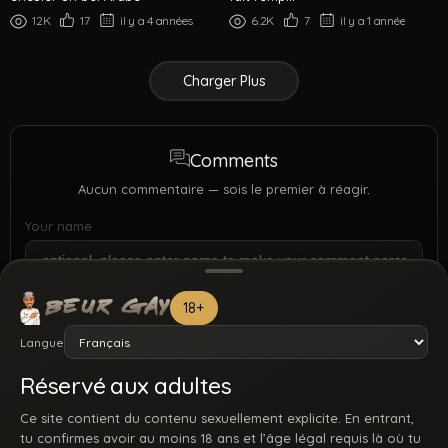
12K
17
il y a 4 années
6.2K
7
il y a 1 année
Charger Plus
Comments
Aucun commentaire — sois le premier à réagir.
Your name
18+
Langue
Réservé aux adultes
Ce site contient du contenu sexuellement explicite. En entrant,
tu confirmes avoir au moins 18 ans et l’âge légal requis là où tu