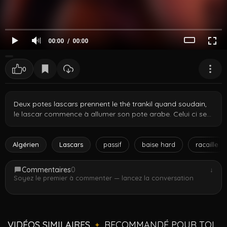
00:00
00:00
0
Deux potes lascars prennent le thé trankil quand soudain,
le lascar commence à allumer son pote arabe. Celui ci se
laisse prendre au jeu et commence par sortir sa queue.
Pour la suite, vous devinez, le rebeu macho va sodomiser
la racaille passif.
Algérien
Lascars
passif
baise hard
racaille
Commentaires
0
↓
Soyez le premier à commenter — lancez la conversation
VIDÉOS SIMILAIRES
RECOMMANDÉ POUR TOI
✦