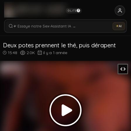
LITE
?
Rechercher vidéos, modèles, tags...
Essaye notre Sex-Assistant IA →
AI
Rechercher parmi 5358 vidéos
Rechercher vidéos, modèles, tags...
Deux potes prennent le thé, puis dérapent
15:48
2.0K
il y a 1 année