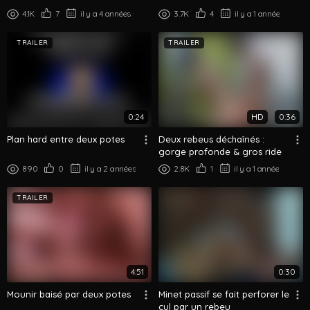
4.1K
7
il y a 4 années
3.7K
4
il y a 1 année
TRAILER
TRAILER
0:24
HD
0:36
Plan hard entre deux potes
Deux rebeus déchaînés :
gorge profonde & gros ride
890
0
il y a 2 années
2.8K
1
il y a 1 année
TRAILER
4:51
0:30
Mounir baisé par deux potes
Minet passif se fait perforer le
cul par un rebeu