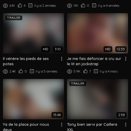
6.1K
4
il y a 2 années
1.1K
0
il y a 4 années
TRAILER
HD
3:10
HD
12:35
Il vénère les pieds de ses
Je me fais défoncer à cru sur
potes
le lit en jockstrap
2.4K
0
il y a 5 années
5.9K
7
il y a 4 mois
TRAILER
15:48
2:58
Ya de la place pour nous
Tony bien servi par Caillera
deux
XXL