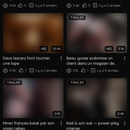
994
0
il y a 5 années
3.6K
5
il y a 3 années
TRAILER
HD
10:44
HD
3:16
Deux lascars font tourner
Beau gosse sodomise un
une lope
client dans un magasin de
skets
9.5K
7
il y a 2 années
3.1K
1
il y a 5 années
TRAILER
TRAILER
0:51
0:48
Minet français baisé par son
Kad & son sub — power-play
voisin rebeu
intense