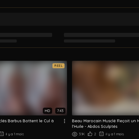
REEL
HD
7:43
lés Barbus Bottent le Cul à
Beau Marocain Musclé Reçoit un 
l'Huile - Abdos Sculptés
il y a 1 mois
3.1K
2
il y a 1 mois