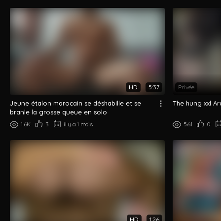
HD
5:37
Privée
Jeune étalon marocain se déshabille et se
The hung xxl Ar
branle la grosse queue en solo
1.6K
3
il y a 1 mois
561
0
HD
1:26