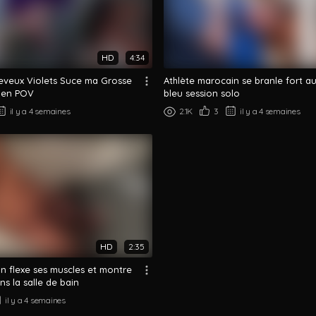
HD
4:34
heveux Violets Suce ma Grosse
Athlète marocain se branle fort au 
 en POV
bleu session solo
il y a 4 semaines
2.1K
3
il y a 4 semaines
HD
2:35
n flexe ses muscles et montre
ns la salle de bain
il y a 4 semaines