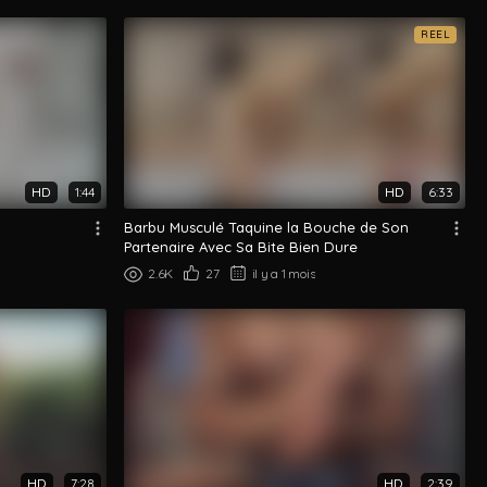
REEL
HD
1:44
HD
6:33
Barbu Musculé Taquine la Bouche de Son
Partenaire Avec Sa Bite Bien Dure
2.6K
27
il y a 1 mois
HD
7:28
HD
2:39