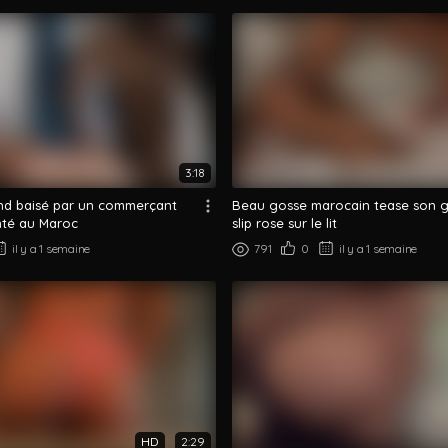
3:18
ond baisé par un commerçant
Beau gosse marocain tease son g
nté au Maroc
slip rose sur le lit
il y a 1 semaine
791
0
il y a 1 semaine
HD
2:29