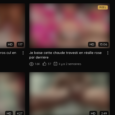
REEL
HD
1:17
HD
15:06
ros cul en
Je baise cette chaude travesti en résille rose
par derrière
1.6K
37
il y a 2 semaines
HD
4:27
HD
2:49