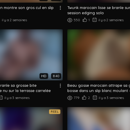
n montre son gros cul en slip
Twunk marocain lisse se branle su
session edging solo
il y a 2 semaines
550
1
il y a 2 semaines
HD
8:40
ranle sa grosse bite
Beau gosse marocain attrape sa 
 nu sur la terrasse carrelée
bosse dans un slip blanc moulant
...
il y a 3 semaines
779
2
il y a 3 semaines
REEL