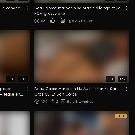
r le canapé
Beau gosse marocain se branle allongé style
POV grosse bite
680
1
il y a 2 semaines
HD
1:00
HD
1:52
grosse
Beau Gosse Marocain Nu Au Lit Montre Son
 — tease en
Gros Cul Et Son Corps
1.5K
2
il y a 3 semaines
REEL