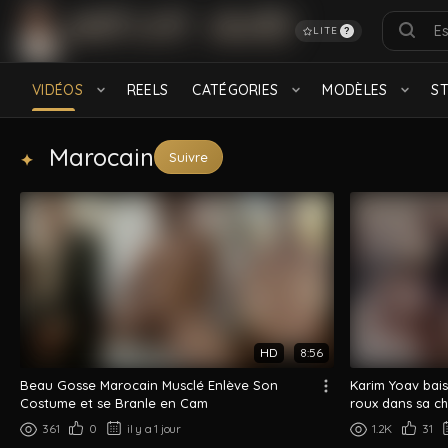
LITE
?
RECHERCHES POPULAIRES
français
Turkish
Daddy
feet
Hairy
S
VIDÉOS
REELS
CATÉGORIES
MODÈLES
S
Black
CATÉGORIES
Marocain
Suivre
Algérien
Lascars
589 videos
609 videos
HD
8:56
Beau Gosse Marocain Musclé Enlève Son
Karim Yoav bai
Hétéros
Oral Sex
803 videos
117 videos
Costume et se Branle en Cam
roux dans sa c
MODÈLES
361
0
il y a 1 jour
1.2K
31