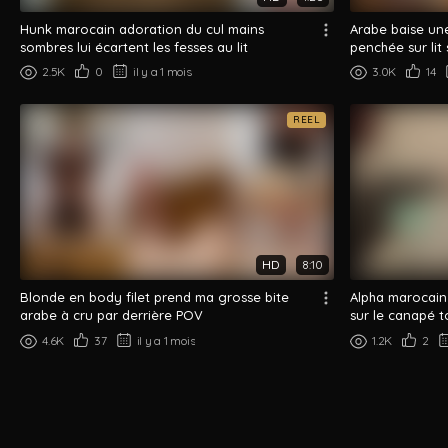
Hunk marocain adoration du cul mains
Arabe baise une
sombres lui écartent les fesses au lit
penchée sur li
2.5K
0
il y a 1 mois
3.0K
14
REEL
HD
8:10
Blonde en body filet prend ma grosse bite
Alpha marocain
arabe à cru par derrière POV
sur le canapé t
4.6K
37
il y a 1 mois
1.2K
2