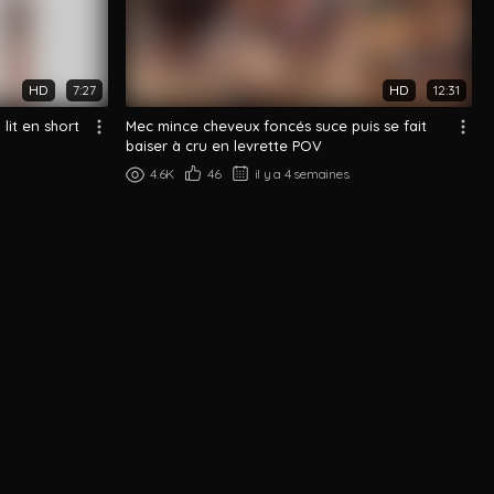
HD
7:27
HD
12:31
lit en short
Mec mince cheveux foncés suce puis se fait
baiser à cru en levrette POV
4.6K
46
il y a 4 semaines