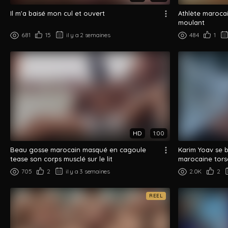
Il m'a baisé mon cul et ouvert
Athlète marocai
moulant
681
15
il y a 2 semaines
484
1
HD
1:00
Beau gosse marocain masqué en cagoule
Karim Yoav se b
tease son corps musclé sur le lit
marocaine torse
705
2
il y a 3 semaines
2.0K
2
REEL