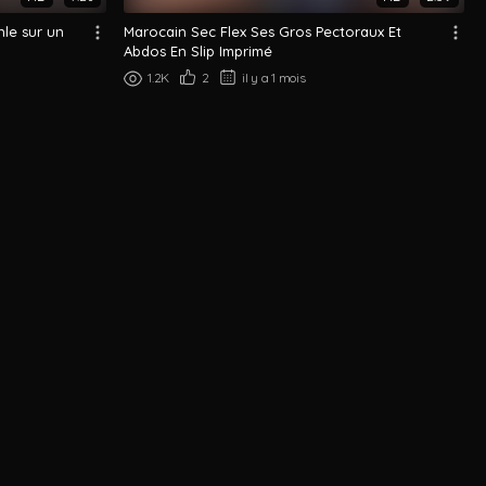
nle sur un
Marocain Sec Flex Ses Gros Pectoraux Et
Abdos En Slip Imprimé
1.2K
2
il y a 1 mois