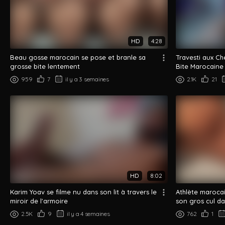
HD
4:28
Beau gosse marocain se pose et branle sa
Travesti aux C
grosse bite lentement
Bite Marocaine
959
7
il y a 3 semaines
2.1K
21
HD
8:02
Karim Yoav se filme nu dans son lit à travers le
Athlète marocai
miroir de l'armoire
son gros cul da
2.5K
9
il y a 4 semaines
762
1