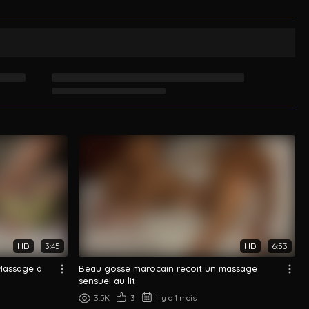
HD
3:45
HD
6:53
Massage à
Beau gosse marocain reçoit un massage
sensuel au lit
3.5K
3
il y a 1 mois