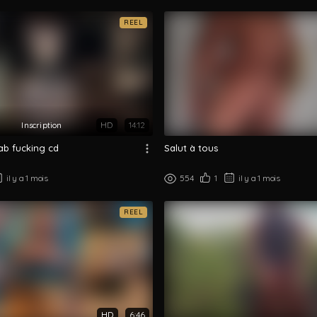
REEL
HD
14:12
ab fucking cd
Salut à tous
il y a 1 mois
554
1
il y a 1 mois
REEL
HD
6:46