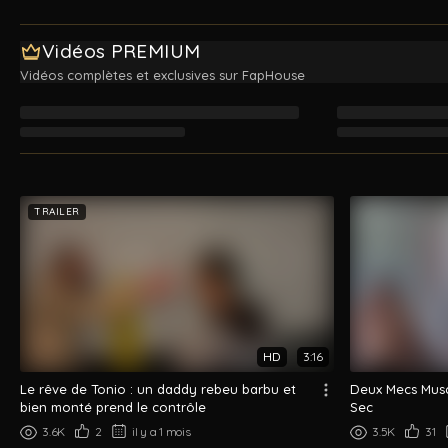
Vidéos PREMIUM
Vidéos complètes et exclusives sur FapHouse
Chargement des vidéos Premium…
TRAILER
HD
3:16
Le rêve de Tonio : un daddy rebeu barbu et
Deux Mecs Musc
bien monté prend le contrôle
Sec
3.6K
2
il y a 1 mois
3.5K
31