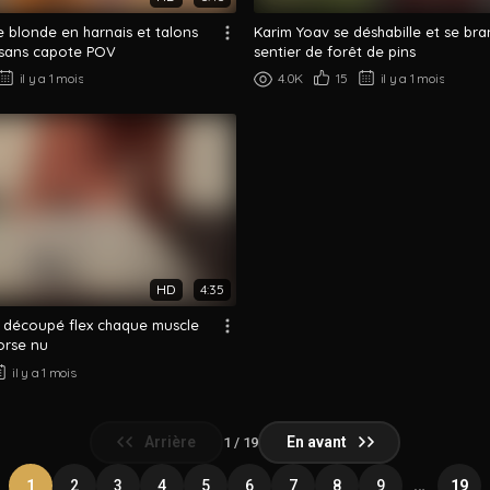
 blonde en harnais et talons
Karim Yoav se déshabille et se bra
t sans capote POV
sentier de forêt de pins
il y a 1 mois
4.0K
15
il y a 1 mois
HD
4:35
 découpé flex chaque muscle
orse nu
il y a 1 mois
Arrière
En avant
1 / 19
…
1
2
3
4
5
6
7
8
9
19