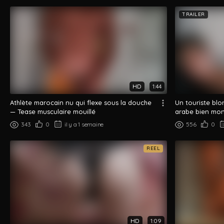
TRAILER
Cocksucker
Arad Winwin
Amir Pounding
Dzfuck
Tahar
Kad
HD
1:44
Athlète marocain nu qui flexe sous la douche
Un touriste bl
— Tease musculaire mouillé
arabe bien mo
343
0
il y a 1 semaine
556
0
REEL
HD
1:09