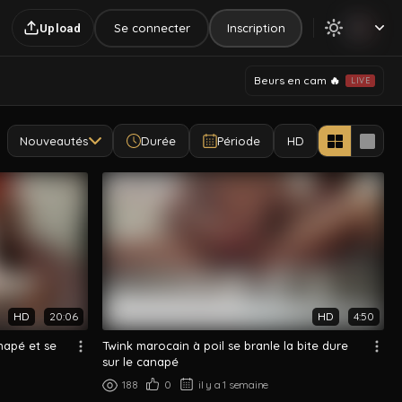
Se connecter
Inscription
Upload
Beurs en cam 🔥
LIVE
Nouveautés
Durée
Période
HD
HD
20:06
HD
4:50
napé et se
Twink marocain à poil se branle la bite dure
sur le canapé
188
0
il y a 1 semaine