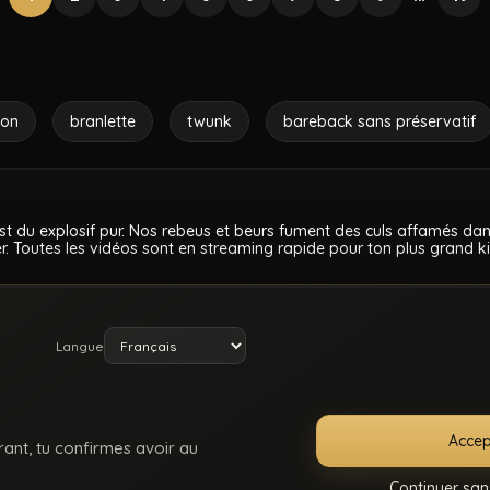
ion
branlette
twunk
bareback sans préservatif
 c’est du explosif pur. Nos rebeus et beurs fument des culs affamés 
. Toutes les vidéos sont en streaming rapide pour ton plus grand kiff
!
Langue
Accep
rant, tu confirmes avoir au
Continuer san