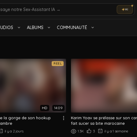
AI
olo
Marocain
TUDIOS
ALBUMS
COMMUNAUTÉ
Tout voir
REEL
Beurs des Cités
1.4K videos
HD
14:09
se la gorge de son hookup
Karim Yoav se prélasse sur son ca
Arab on Arab
18 videos
hambre
fait sucer sa bite marocaine
Tout voir
il y a 2 jours
1.3K
3
il y a 1 semaine