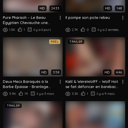
HD
24:33
HD
1:48
Pure Pharaoh – Le Beau
Il pompe son pote rebeu
Égyptien Chevauche une
Grosse Bite dans une
1.0K
1
il y a 4 jours
2.7K
0
il y a 2 années
Chambre d'Hôtel...
REEL
TRAILER
HD
3:58
HD
4:46
Deux Mecs Baraqués à la
Kalil & WereWolFF – Wolf Hot
Barbe Épaisse - Branlage
se fait défoncer en bareback
Intense et Baisers
par Kalil
3.9K
19
il y a 5 mois
3.3K
1
il y a 9 mois
TRAILER