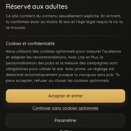
Réservé aux adultes
Ce site contient du contenu sexuellement explicite. En entrant,
tu confirmes avoir au moins 18 ans et l’âge légal requis là où tu
te trouves.
Cookies et confidentialité
Nous utilisons des cookies optionnels pour mesurer l’audience
et adapter les recommandations. Avec Lite et Plus, la
personnalisation des pubs et la mesure des campagnes sont
obligatoires pour utiliser le site. Avec prime, ce réglage est
ACCUEIL
INSCRIPTION
SE CONNECTER
SUPPORT / CONTACT
désactivé automatiquement puisque tu navigues sans pub. Tu
CONDITIONS D’UTILISATION
DMCA
18 U.S.C. 2257
peux accepter, refuser ou choisir les cookies optionnels.
GÉRER MES COOKIES
Accepter et entrer
La première communauté en ligne dédiée au porno gay beur et métissé : des
keums du bled, des rebeus bien montés, des lascars actifs, des passifs
Continuer sans cookies optionnels
affamés, et du sexe hard comme tu kiffes. Pose-toi, mate, et régale-toi. Balance-
nous tes coms pour des nouvelles fonctionnalités ou tes questions.
Paramétrer
Vidéos
Catégories
Modèles
Plus