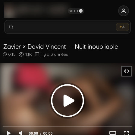
LITE
?
Rechercher vidéos, modèles, tags...
Essaye notre Sex-Assistant IA →
AI
Rechercher parmi 5321 vidéos
Rechercher vidéos, modèles, tags...
Zavier × David Vincent — Nuit inoubliable
0:15
1.1K
il y a 3 années
00:00
00:00