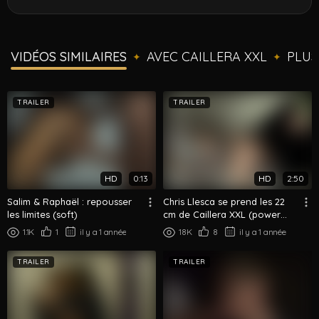
VIDÉOS SIMILAIRES
AVEC CAILLERA XXL
PLUS
✦
✦
TRAILER
TRAILER
HD
0:13
HD
2:50
Salim & Raphaël : repousser
Chris Llesca se prend les 22
les limites (soft)
cm de Caillera XXL (power
play 100% consenti)
1.1K
1
il y a 1 année
18K
8
il y a 1 année
TRAILER
TRAILER