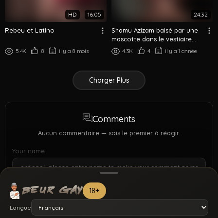
HD
16:05
24:32
Rebeu et Latino
Shamu Azizam baisé par une
mascotte dans le vestiaire
d'un match
5.4K
8
il y a 8 mois
4.3K
4
il y a 1 année
Charger Plus
Comments
Aucun commentaire — sois le premier à réagir.
Your name
18+
Langue