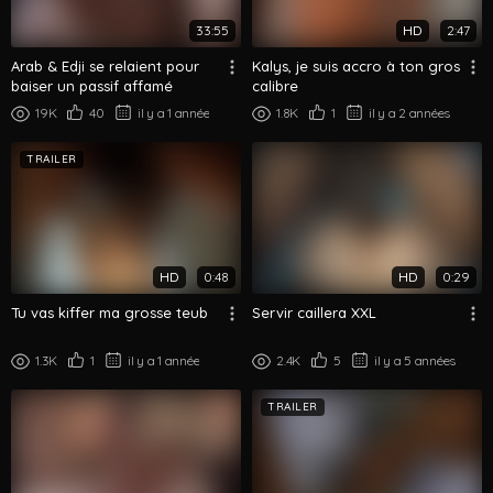
33:55
HD
2:47
Arab & Edji se relaient pour
Kalys, je suis accro à ton gros
baiser un passif affamé
calibre
19K
40
il y a 1 année
1.8K
1
il y a 2 années
TRAILER
HD
0:48
HD
0:29
Tu vas kiffer ma grosse teub
Servir caillera XXL
1.3K
1
il y a 1 année
2.4K
5
il y a 5 années
TRAILER