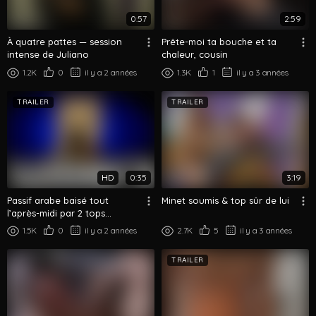
0:57
2:59
À quatre pattes — session
Prête-moi ta bouche et ta
intense de Juliano
chaleur, cousin
1.2K
0
il y a 2 années
1.3K
1
il y a 3 années
TRAILER
TRAILER
HD
0:35
3:19
Passif arabe baisé tout
Minet soumis & top sûr de lui
l’après-midi par 2 tops
espagnols
1.5K
0
il y a 2 années
2.7K
5
il y a 3 années
TRAILER