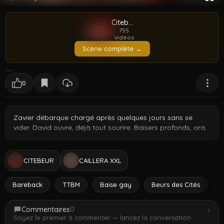
Citebeur
755
vidéos
Scène complète →
0
Zavier débarque chargé après quelques jours sans se
vider. David ouvre, déjà tout sourire. Baisers profonds, oral
sans se presser. Les 22 cm bien larges passent en douceur;
David se détend et le prend à fond. Intense, consenti,
inoubliable.
CITEBEUR
CAILLERA XXL
Bareback
TTBM
Baise gay
Beurs des Cités
M
Commentaires
0
↓
Soyez le premier à commenter — lancez la conversation