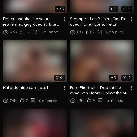
3:36
HD
11:28
Rebeu sneaker baise un
Sextape - Les Baisers Ont Fini
jeune mec gay avec sa bite
avec Moi en Lui sur le Lit
XXL
9.5K
12
il y a 1 année
1.9K
2
il y a 5 jours
31:01
HD
10:12
Kalid domine son passif
Pure Pharaoh – Duo Intime
avec Son Habibi Dixxonshane
7.9K
7
il y a 1 année
4.3K
9
il y a 4 mois