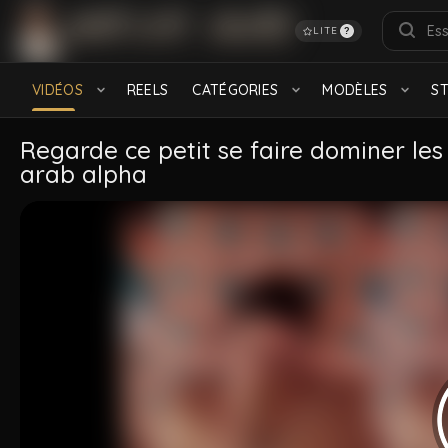
LITE
?
RECHERCHES POPULAIRES
français
Turkish
Daddy
feet
Hairy
S
VIDÉOS
REELS
CATÉGORIES
MODÈLES
S
Black
CATÉGORIES
Regarde ce petit se faire dominer les 
arab alpha
Bareback
Lascars
915 videos
607 videos
Hétéros
Muscle
800 videos
861 videos
MODÈLES