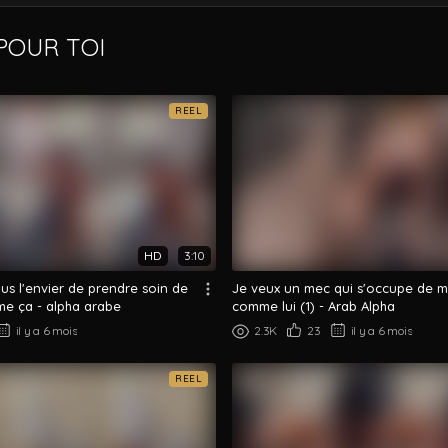
OUR TOI
REEL
HD
3:10
us l'envier de prendre soin de
Je veux un mec qui s'occupe de m
e ça - alpha arabe
comme lui (1) - Arab Alpha
il y a 6 mois
2.3K
23
il y a 6 mois
REEL