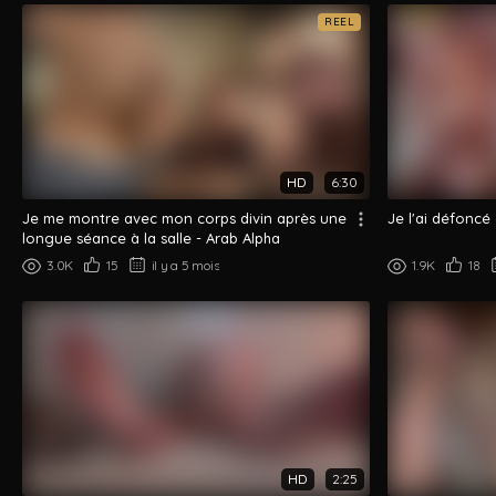
REEL
HD
6:30
Je me montre avec mon corps divin après une
Je l'ai défoncé
longue séance à la salle - Arab Alpha
3.0K
15
il y a 5 mois
1.9K
18
HD
2:25