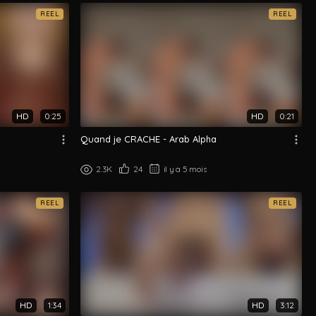
REEL
REEL
HD
0:25
HD
0:21
Quand je CRACHE - Arab Alpha
2.3K
24
il y a 5 mois
REEL
REEL
HD
1:34
HD
3:12