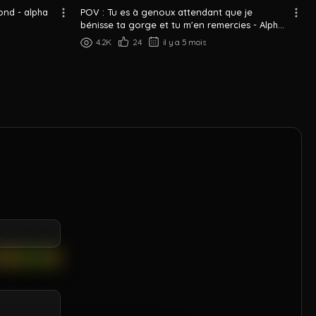
fond - alpha
POV : Tu es à genoux attendant que je
bénisse ta gorge et tu m'en remercies - Alph...
4.2K
24
il y a 5 mois