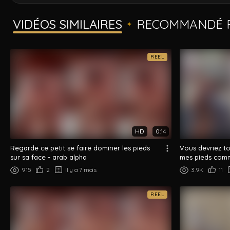
VIDÉOS SIMILAIRES
RECOMMANDÉ P
✦
REEL
HD
0:14
Regarde ce petit se faire dominer les pieds
Vous devriez to
sur sa face - arab alpha
mes pieds comm
915
2
il y a 7 mois
3.9K
11
REEL