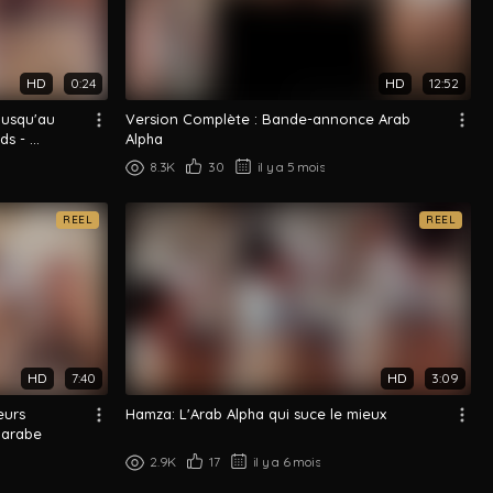
HD
0:24
HD
12:52
jusqu'au
Version Complète : Bande-annonce Arab
 - ...
Alpha
8.3K
30
il y a 5 mois
REEL
REEL
HD
7:40
HD
3:09
eurs
Hamza: L'Arab Alpha qui suce le mieux
 arabe
2.9K
17
il y a 6 mois