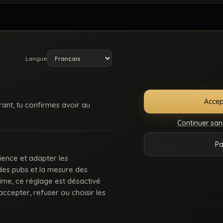
Langue
Accep
rant, tu confirmes avoir au
Continuer san
E
SUPPORT /
CONDITIONS
DMCA
18 U
Pa
ONNECTER
CONTACT
D’UTILISATION
225
ience et adapter les
 des pubs et la mesure des
 : des keums du bled, des rebeus bien montés, des lascars actifs, des passifs affa
rime, ce réglage est désactivé
Balance-nous tes coms pour des nouvelles fonctionnalités ou tes questions.
ccepter, refuser ou choisir les
© 2026.
Beur Gay
- Tous droits sont réservés.