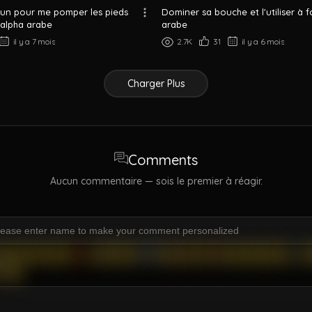
'un pour me pomper les pieds
Dominer sa bouche et l'utiliser à 
 alpha arabe
arabe
il y a 7 mois
2.7K
31
il y a 6 mois
Charger Plus
Comments
Aucun commentaire — sois le premier à réagir.