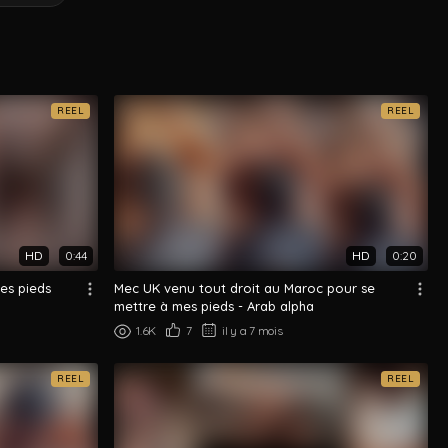
REEL
REEL
HD
0:44
HD
0:20
es pieds
Mec UK venu tout droit au Maroc pour se
mettre à mes pieds - Arab alpha
1.6K
7
il y a 7 mois
REEL
REEL