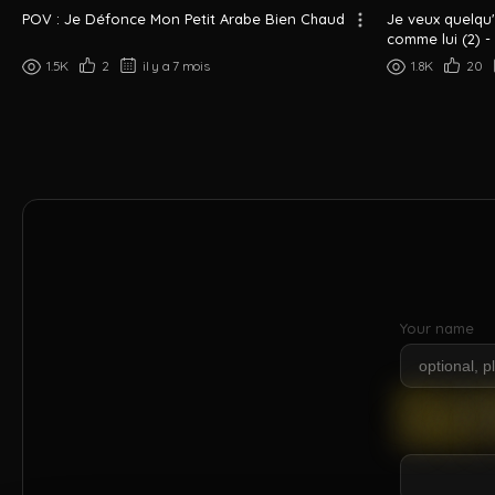
POV : Je Défonce Mon Petit Arabe Bien Chaud
Je veux quelqu
comme lui (2) -
1.5K
2
il y a 7 mois
1.8K
20
Your name