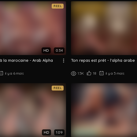
REEL
HD
0:34
 à la marocaine - Arab Alpha
Ton repas est prêt - l'alpha arabe
il y a 6 mois
1.5K
18
il y a 5 mois
REEL
HD
1:09