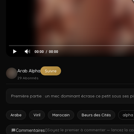
Cocksucker
Arad Winwin
Amir Pounding
Dzfuck
Tahar
Kad
00:00
00:00
Arab Alpha
Suivre
29
Abonnés
Première partie : un mec dominant écrase ce petit sous ses pi
Arabe
Viril
Marocain
Beurs des Cités
alpha
Soyez le premier à commenter — lancez la co
Commentaires
0