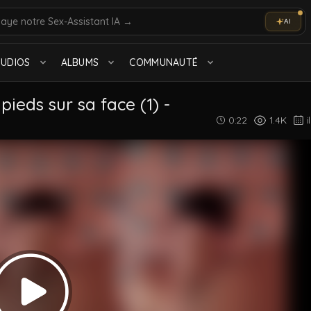
AI
olo
Marocain
TUDIOS
ALBUMS
COMMUNAUTÉ
Tout voir
pieds sur sa face (1) -
0:22
1.4K
i
Beurs des Cités
1.4K videos
Interracial
48 videos
Tout voir