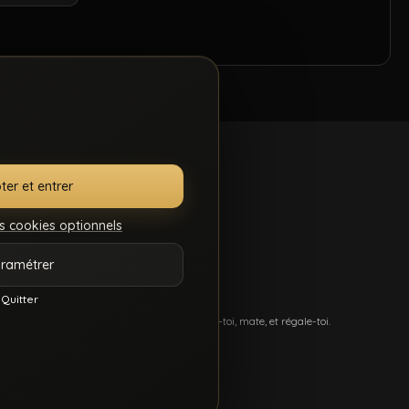
ter et entrer
s cookies optionnels
.S.C.
GÉRER MES
ramétrer
7
COOKIES
Quitter
més, et du sexe hard comme tu kiffes. Pose-toi, mate, et régale-toi.