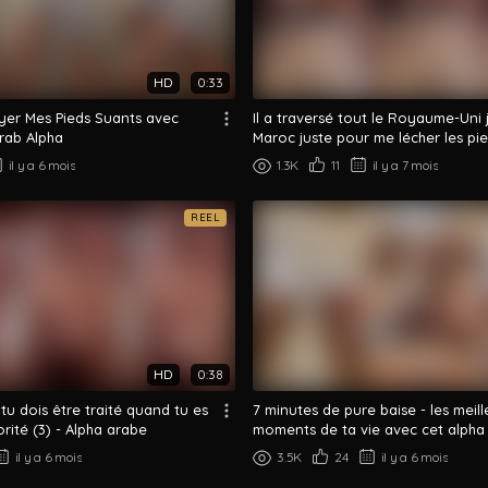
HD
0:33
yer Mes Pieds Suants avec
Il a traversé tout le Royaume-Uni 
rab Alpha
Maroc juste pour me lécher les pieds
il y a 6 mois
1.3K
11
il y a 7 mois
REEL
HD
0:38
u dois être traité quand tu es
7 minutes de pure baise - les meill
rité (3) - Alpha arabe
moments de ta vie avec cet alpha
il y a 6 mois
3.5K
24
il y a 6 mois