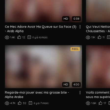
HD
0:38
Ce Mec Adore Avoir Ma Queue sur Sa Face (3)
Qui Veut Netto
- Arab Alpha
Chaussettes - A
1.4K
12
il y a 6 mois
1.1K
11
REEL
HD
4:00
Regarde-moi jouer avec ma grosse bite -
Voilà comment t
Alpha Arabe
sous ma supério
4.7K
32
il y a 7 mois
1.6K
17