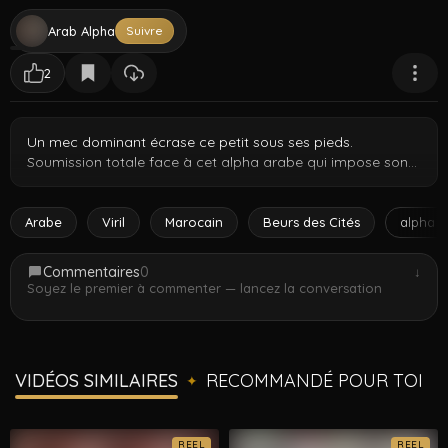
Arab Alpha
Suivre
2
Un mec dominant écrase ce petit sous ses pieds.
Soumission totale face à cet alpha arabe qui impose son
autorité.
Arabe
Viril
Marocain
Beurs des Cités
alpha 
Commentaires
0
↓
Soyez le premier à commenter — lancez la conversation
VIDÉOS SIMILAIRES
RECOMMANDÉ POUR TOI
✦
REEL
REEL