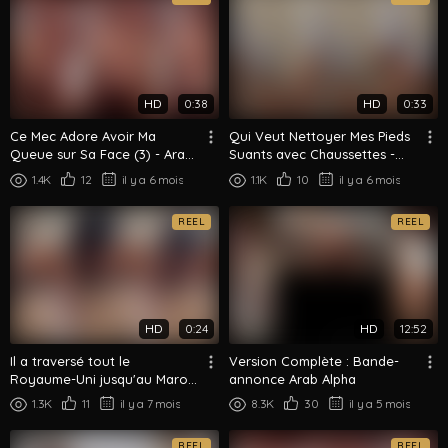
HD
0:38
HD
0:33
Ce Mec Adore Avoir Ma
Qui Veut Nettoyer Mes Pieds
Queue sur Sa Face (3) - Arab
Suants avec Chaussettes -
Alpha
Arab Alpha
1.4K
12
il y a 6 mois
1.1K
10
il y a 6 mois
REEL
REEL
HD
0:24
HD
12:52
Il a traversé tout le
Version Complète : Bande-
Royaume-Uni jusqu'au Maroc
annonce Arab Alpha
juste pour me lécher les pieds
1.3K
11
il y a 7 mois
8.3K
30
il y a 5 mois
- ...
REEL
REEL