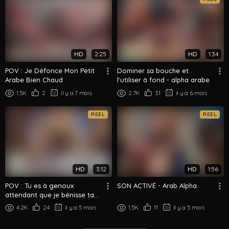
HD
2:25
HD
1:34
POV : Je Défonce Mon Petit
Dominer sa bouche et
Arabe Bien Chaud
l'utiliser à fond - alpha arabe
1.5K
2
il y a 7 mois
2.7K
31
il y a 6 mois
REEL
REEL
HD
3:12
HD
1:56
POV : Tu es à genoux
SON ACTIVÉ - Arab Alpha
attendant que je bénisse ta
gorge et tu m'en remercies -
4.2K
24
il y a 5 mois
1.5K
11
il y a 5 mois
Alph...