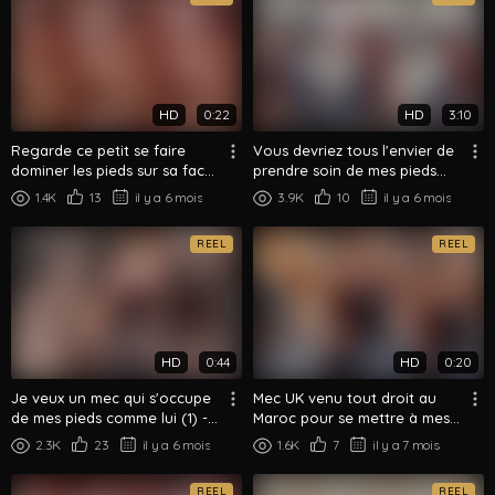
HD
0:22
HD
3:10
Regarde ce petit se faire
Vous devriez tous l'envier de
dominer les pieds sur sa face
prendre soin de mes pieds
(1) - arab alpha
comme ça - alpha arabe
1.4K
13
il y a 6 mois
3.9K
10
il y a 6 mois
REEL
REEL
HD
0:44
HD
0:20
Je veux un mec qui s'occupe
Mec UK venu tout droit au
de mes pieds comme lui (1) -
Maroc pour se mettre à mes
Arab Alpha
pieds - Arab alpha
2.3K
23
il y a 6 mois
1.6K
7
il y a 7 mois
REEL
REEL