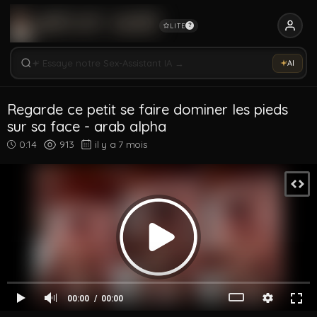
LITE
?
Rechercher vidéos, modèles, tags...
Essaye notre Sex-Assistant IA →
AI
Rechercher parmi 5321 vidéos
Rechercher vidéos, modèles, tags...
Regarde ce petit se faire dominer les pieds
sur sa face - arab alpha
0:14
913
il y a 7 mois
00:00
00:00