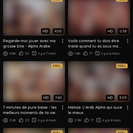
HD
4:00
HD
0:38
Regarde-moi jouer avec ma
Voilà comment tu dois être
grosse bite - Alpha Arabe
traité quand tu es sous ma
supériorité (3) - Alpha arabe
4.6K
32
il y a 7 mois
1.6K
17
il y a 6 mois
REEL
REEL
HD
7:40
HD
3:09
7 minutes de pure baise - les
Hamza: L'Arab Alpha qui suce
meilleurs moments de ta vie
le mieux
avec cet alpha arabe
3.4K
23
il y a 6 mois
2.9K
17
il y a 6 mois
REEL
REEL