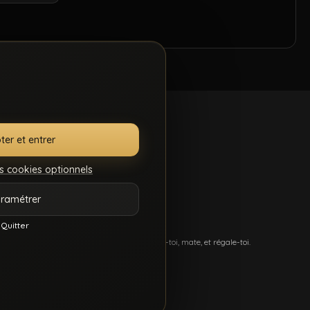
ter et entrer
s cookies optionnels
.S.C.
GÉRER MES
ramétrer
7
COOKIES
Quitter
més, et du sexe hard comme tu kiffes. Pose-toi, mate, et régale-toi.