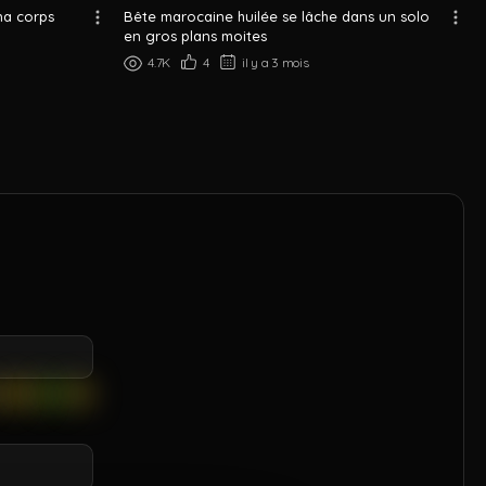
na corps
Bête marocaine huilée se lâche dans un solo
en gros plans moites
4.7K
4
il y a 3 mois