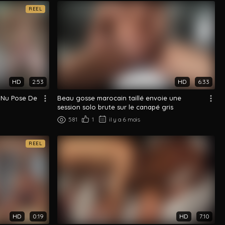
REEL
HD
2:53
HD
6:33
 Nu Pose De
Beau gosse marocain taillé envoie une
session solo brute sur le canapé gris
581
1
il y a 6 mois
REEL
HD
0:19
HD
7:10