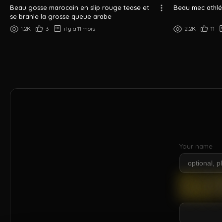
Beau gosse marocain en slip rouge tease et
Beau mec athlé
se branle la grosse queue arabe
1.2K
3
il y a 11 mois
2.2K
11
Your name