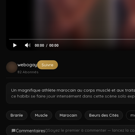
Cocksucker
Arad Winwin
Amir Pounding
Dzfuck
Tahar
Kad
00:00
00:00
webogay
Suivre
82
Abonnés
Un magnifique athlète marocain au corps musclé et aux traits
ce habibi se faire jouir intensément dans cette scène solo expli
Branle
Muscle
Marocain
Beurs des Cités
ma
Soyez le premier à commenter — lancez la co
Commentaires
0