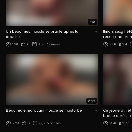
4:18
Un beau mec musclé se branle après la
Ilman, sexy hét
douche
reçoit une bran
1.2K
0
il y a 3 années
2.8K
4
6:59
Beau male marocain musclé se masturbe
Ce jeune athlè
branle après l
2.2K
3
il y a 5 années
9.7K
36