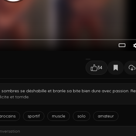
34
 sombres se déshabille et branle sa bite bien dure avec passion. R
cite et torride.
rocains
sportif
muscle
solo
amateur
nversation