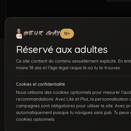
18+
Réservé aux adultes
Ce site contient du contenu sexuellement explicite. En ent
moins 18 ans et l’âge légal requis là où tu te trouves.
ACCUEIL
INSCRIPTION
S
Cookies et confidentialité
C
Nous utilisons des cookies optionnels pour mesurer l’aud
recommandations. Avec Lite et Plus, la personnalisation
La première communauté en ligne dédiée au porno gay beur et métissé
campagnes sont obligatoires pour utiliser le site. Avec p
automatiquement puisque tu navigues sans pub. Tu peux a
cookies optionnels.