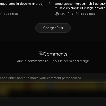
tique sous la douche (Maroc)
Beau gosse marocain chill au sau
musclé en sueur et visage dévoilé
il y a 6 mois
1.4K
5
il y a 5 mois
Charger Plus
Comments
Aucun commentaire — sois le premier à réagir.