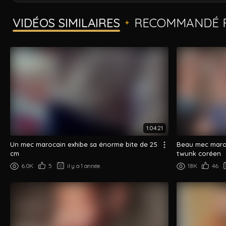
VIDÉOS SIMILAIRES
RECOMMANDÉ P
✦
1:04:21
Un mec marocain exhibe sa énorme bite de 25
Beau mec maroc
cm
twunk coréen
6.0K
5
il y a 1 année
18K
46