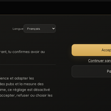
Langue
Accep
rant, tu confirmes avoir au
Continuer san
E
SUPPORT /
CONDITIONS
DMCA
18 U
Pa
ONNECTER
CONTACT
D’UTILISATION
225
ience et adapter les
 des pubs et la mesure des
 : des keums du bled, des rebeus bien montés, des lascars actifs, des passifs affa
rime, ce réglage est désactivé
Balance-nous tes coms pour des nouvelles fonctionnalités ou tes questions.
ccepter, refuser ou choisir les
© 2026.
Beur Gay
- Tous droits sont réservés.