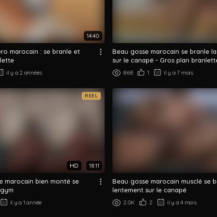
14:40
éro marocain : se branle et
Beau gosse marocain se branle la
lette
sur le canapé - Gros plan branlett
il y a 2 années
868
1
il y a 7 mois
REEL
HD
18:11
te marocain bien monté se
Beau gosse marocain musclé se b
a gym
lentement sur le canapé
il y a 1 année
2.0K
2
il y a 4 mois