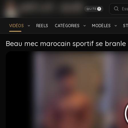
LITE
?
RECHERCHES POPULAIRES
français
Turkish
Daddy
feet
Hairy
S
VIDÉOS
REELS
CATÉGORIES
MODÈLES
S
Black
CATÉGORIES
Beau mec marocain sportif se branle
Bareback
Baise gay
912 videos
534 videos
Arabe
Viril
2.2K videos
728 videos
MODÈLES