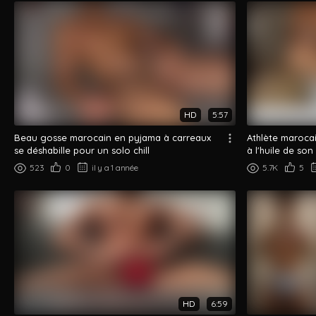
HD
5:57
Beau gosse marocain en pyjama à carreaux
Athlète maroca
se déshabille pour un solo chill
à l'huile de so
523
0
il y a 1 année
5.7K
5
HD
6:59