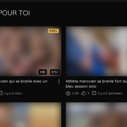
OUR TOI
REEL
HD
8:52
ain qui se branle avec un
Athlète marocain se branle fort au 
bleu session solo
il y a 6 mois
2.0K
3
il y a 3 semaines