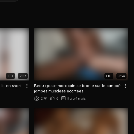
HD
7:27
HD
3:34
lit en short
Beau gosse marocain se branle sur le canapé
jambes musclées écartées
2.7K
6
il y a 4 mois