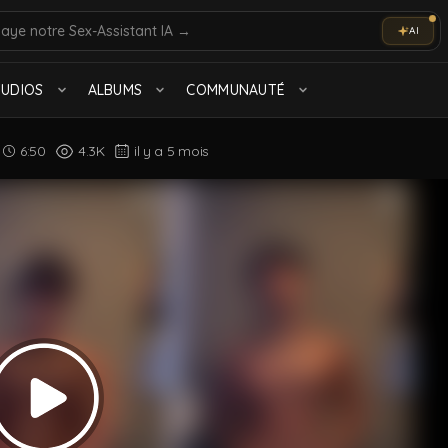
AI
olo
Marocain
TUDIOS
ALBUMS
COMMUNAUTÉ
Tout voir
6:50
4.3K
il y a 5 mois
Muscle
575 videos
TTBM
1.0K videos
Tout voir