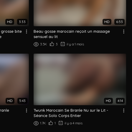
HD
3:33
HD
6:53
 grosse bite
Beau gosse marocain reçoit un massage
e
sensuel au lit
3.5K
3
il y a 1 mois
HD
5:43
HD
4:14
ranle
Twunk Marocain Se Branle Nu sur le Lit -
Séance Solo Corps Entier
1.7K
1
il y a 4 mois