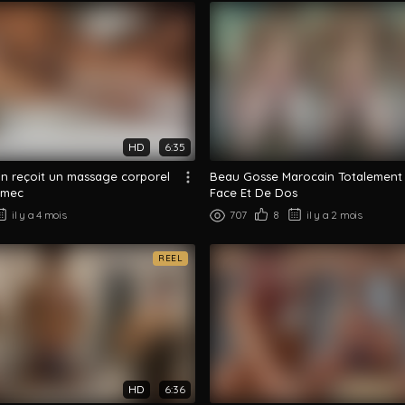
HD
6:35
in reçoit un massage corporel
Beau Gosse Marocain Totalement
n mec
Face Et De Dos
il y a 4 mois
707
8
il y a 2 mois
REEL
HD
6:36