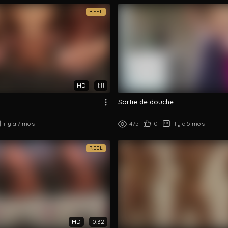
REEL
HD
1:11
Sortie de douche
il y a 7 mois
475
0
il y a 5 mois
REEL
HD
0:32