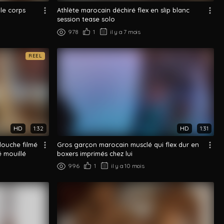
 le corps
Athlète marocain déchiré flex en slip blanc
session tease solo
978
1
il y a 7 mois
REEL
HD
1:32
HD
1:31
douche filmé
Gros garçon marocain musclé qui flex dur en
 mouillé
boxers imprimés chez lui
996
1
il y a 10 mois