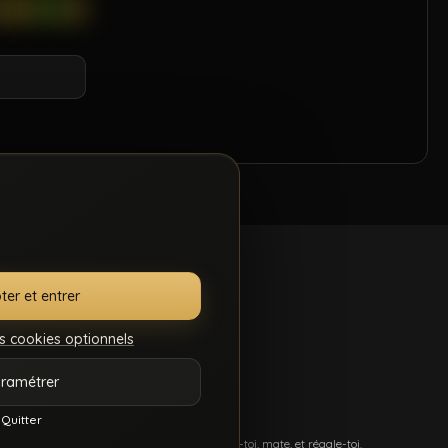
ter et entrer
s cookies optionnels
.S.C.
GÉRER MES
ramétrer
7
COOKIES
Quitter
més, et du sexe hard comme tu kiffes. Pose-toi, mate, et régale-toi.