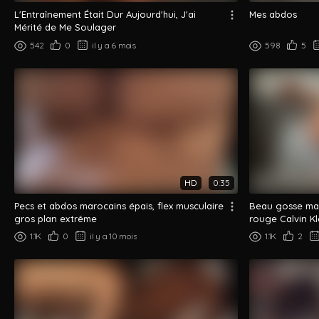
L'Entraînement Était Dur Aujourd'hui, J'ai
Mes abdos
Mérité de Me Soulager
542
0
il y a 6 mois
598
5
HD
0:35
Pecs et abdos marocains épais, flex musculaire
Beau gosse mar
gros plan extrême
rouge Calvin Kl
1.1K
0
il y a 10 mois
1.1K
2