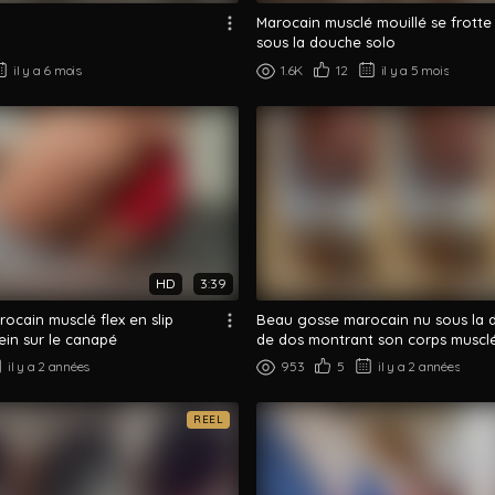
Marocain musclé mouillé se frotte
sous la douche solo
il y a 6 mois
1.6K
12
il y a 5 mois
HD
3:39
ocain musclé flex en slip
Beau gosse marocain nu sous la 
ein sur le canapé
de dos montrant son corps musclé
il y a 2 années
953
5
il y a 2 années
REEL