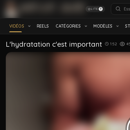
LITE
?
RECHERCHES POPULAIRES
français
Turkish
Daddy
feet
Hairy
S
VIDÉOS
REELS
CATÉGORIES
MODÈLES
S
Black
CATÉGORIES
L'hydratation c'est important
1:52
4
Bareback
Baise gay
908 videos
532 videos
Amateur
Lascars
1.5K videos
604 videos
MODÈLES