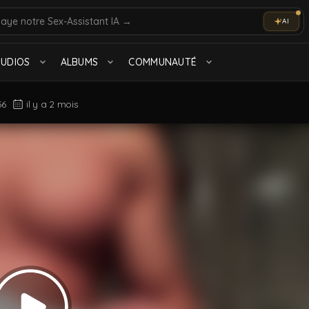
AI
olo
Marocain
TUDIOS
ALBUMS
COMMUNAUTÉ
Tout voir
56
il y a 2 mois
Arabe
2.2K videos
Beurs des Cités
1.4K videos
Tout voir