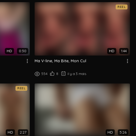
REEL
HD
0:30
HD
1:44
Ma V-line, Ma Bite, Mon Cul
554
8
il y a 3 mois
REEL
HD
2:27
HD
5:26