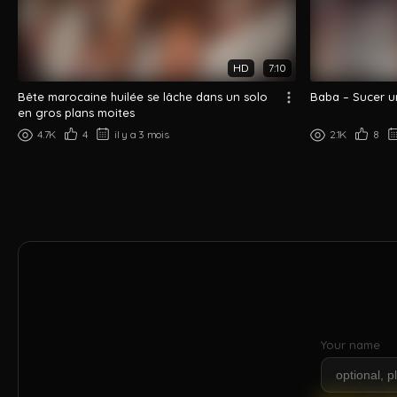
HD
7:10
Bête marocaine huilée se lâche dans un solo
Baba – Sucer u
en gros plans moites
4.7K
4
il y a 3 mois
2.1K
8
Your name