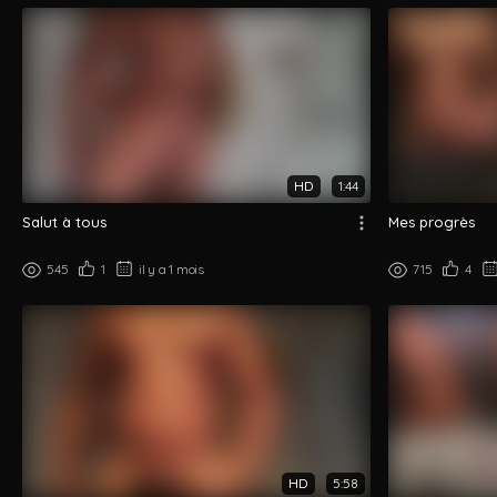
HD
1:44
Salut à tous
Mes progrès
545
1
il y a 1 mois
715
4
HD
5:58