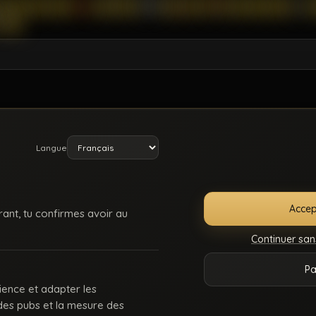
Langue
Accep
rant, tu confirmes avoir au
Continuer san
E
SUPPORT /
CONDITIONS
DMCA
18 U
Pa
ONNECTER
CONTACT
D’UTILISATION
225
ience et adapter les
 des pubs et la mesure des
 : des keums du bled, des rebeus bien montés, des lascars actifs, des passifs affa