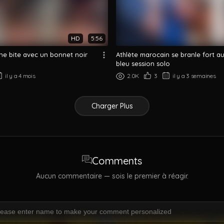
HD
5:56
ne bite avec un bonnet noir
Athlète marocain se branle fort au 
bleu session solo
il y a 4 mois
2.0K
3
il y a 3 semaines
Charger Plus
Comments
Aucun commentaire — sois le premier à réagir.