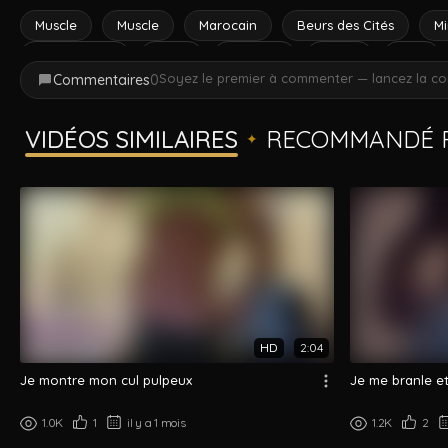
Muscle
Muscle
Marocain
Beurs des Cités
Mi
marocain nu
boire
amateur
arabe
solo
Soyez le premier à commenter — lancez la co
Commentaires
0
VIDÉOS SIMILAIRES
RECOMMANDÉ P
✦
HD
2:04
Je montre mon cul pulpeux
Je me branle et
1.0K
1
il y a 1 mois
1.2K
2