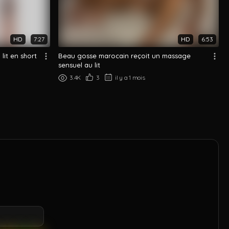
HD
7:27
HD
6:53
lit en short
Beau gosse marocain reçoit un massage
sensuel au lit
3.4K
3
il y a 1 mois