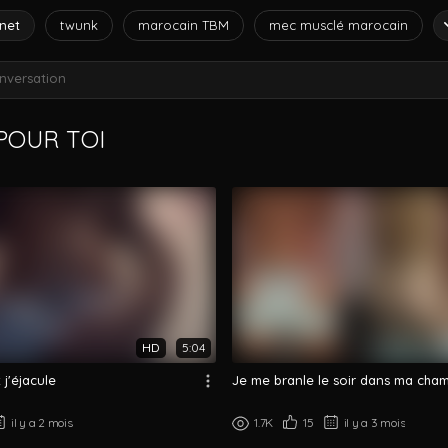
net
twunk
marocain TBM
mec musclé marocain
nversation
OUR TOI
HD
5:04
 j'éjacule
Je me branle le soir dans ma cha
il y a 2 mois
1.7K
15
il y a 3 mois