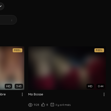
↓
REEL
REEL
HD
3:43
HD
0:44
mbre
Ma Bosse
928
8
il y a 4 mois