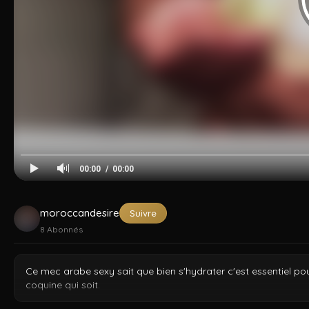
Cocksucker
Arad Winwin
Amir Pounding
Dzfuck
Tahar
Kad
00:00
00:00
moroccandesire
Suivre
8
Abonnés
Ce mec arabe sexy sait que bien s'hydrater c'est essentiel pou
coquine qui soit.