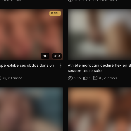
REEL
HD
4:10
pé exhibe ses abdos dans un
Athlète marocain déchiré flex en sl
session tease solo
il y a 1 année
986
1
il y a 7 mois