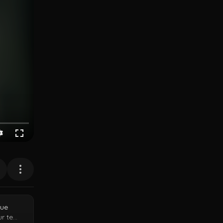
que
r te