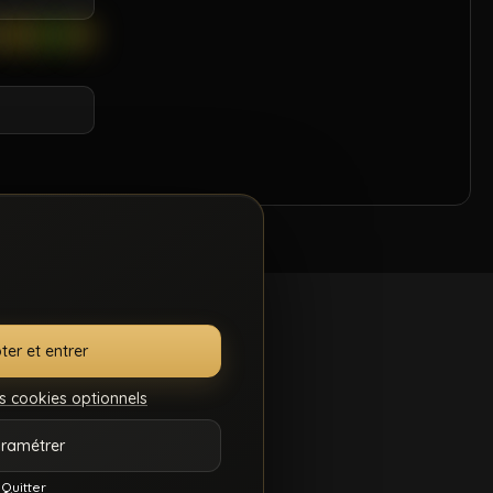
ter et entrer
s cookies optionnels
.S.C.
GÉRER MES
ramétrer
7
COOKIES
Quitter