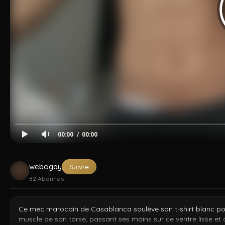
Cocksucker
Arad Winwin
Amir Pounding
Dzfuck
Tahar
Kad
00:00
00:00
webogay
Suivre
82
Abonnés
Ce mec marocain de Casablanca soulève son t-shirt blanc po
muscle de son torse, passant ses mains sur ce ventre lisse et 