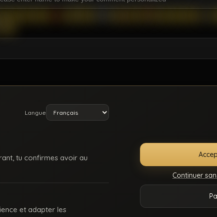
Langue
Accep
rant, tu confirmes avoir au
Continuer san
E
SUPPORT /
CONDITIONS
DMCA
18 U
Pa
ONNECTER
CONTACT
D’UTILISATION
225
ience et adapter les