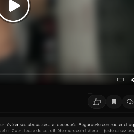
1
ur révéler ses abdos secs et découpés. Regarde-le contracter cha
défini. Court tease de cet athlète marocain hétéro — juste assez pou