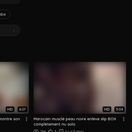
abe
↓
HD
6:07
HD
5:04
 montre son
Marocain musclé peau noire enlève slip BOX
complètement nu solo
784
3
il y a 11 mois