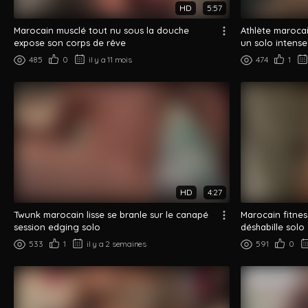
HD
5:57
Marocain musclé tout nu sous la douche
Athlète marocai
expose son corps de rêve
un solo intense
485
0
il y a 11 mois
474
1
HD
4:27
Twunk marocain lisse se branle sur le canapé
Marocain fitnes
session edging solo
déshabille solo
533
1
il y a 2 semaines
591
0