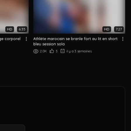
HD
6:35
HD
7:27
ge corporel
Athlète marocain se branle fort au lit en short
bleu session solo
2.0K
3
il y a 3 semaines