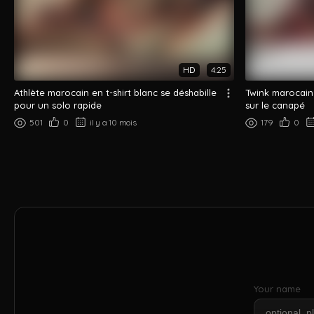
HD
4:25
Athlète marocain en t-shirt blanc se déshabille
Twink marocain 
pour un solo rapide
sur le canapé
501
0
il y a 10 mois
179
0
Your name