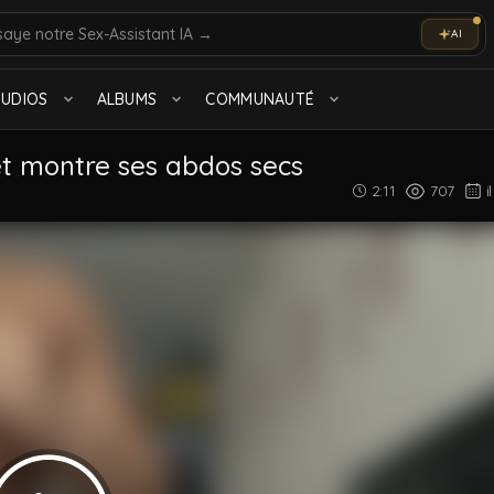
AI
olo
Marocain
TUDIOS
ALBUMS
COMMUNAUTÉ
Tout voir
et montre ses abdos secs
2:11
707
i
Muscle
575 videos
TTBM
1.0K videos
Tout voir