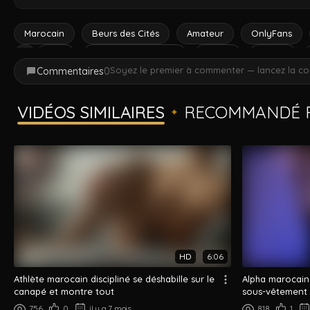
donner envie de plus. Créateur OnlyFans @hunkmo.
Marocain
Beurs des Cités
Amateur
OnlyFans
solo
flex (pose muscles)
abdos
sportif
Soyez le premier à commenter — lancez la co
Commentaires
0
VIDÉOS SIMILAIRES
RECOMMANDÉ P
✦
HD
6:06
Athlète marocain discipliné se déshabille sur le
Alpha marocain
canapé et montre tout
sous-vêtement
756
0
il y a 7 mois
818
1