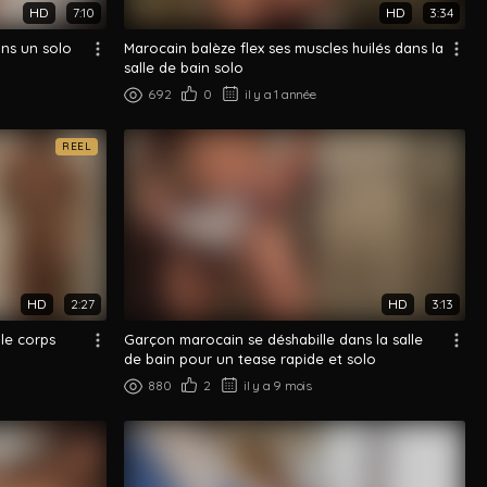
HD
7:10
HD
3:34
ans un solo
Marocain balèze flex ses muscles huilés dans la
salle de bain solo
692
0
il y a 1 année
REEL
HD
2:27
HD
3:13
 le corps
Garçon marocain se déshabille dans la salle
de bain pour un tease rapide et solo
880
2
il y a 9 mois