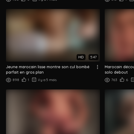
HD
5:47
Jeune marocain lisse montre son cul bombé
Marocain décou
parfait en gros plan
solo debout
898
1
il y a 5 mois
763
6