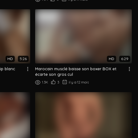
HD
5:26
HD
6:29
ip blanc
Marocain musclé baisse son boxer BOX et
écarte son gros cul
1.3K
3
il y a 12 mois