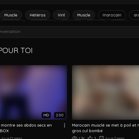
Muscle
Hétéros
Viril
Muscle
marocain
ar
taquinage
OnlyFans
hétéro
twunk
twink
nversation
OUR TOI
HD
2:00
 montre ses abdos secs en
Marocain musclé se met à poil et
 BOX
gros cul bombé
il y a 12 mois
1.7K
3
il y a 7 mois