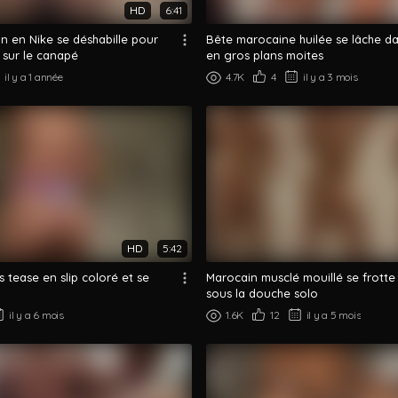
HD
6:41
n en Nike se déshabille pour
Bête marocaine huilée se lâche d
 sur le canapé
en gros plans moites
il y a 1 année
4.7K
4
il y a 3 mois
HD
5:42
s tease en slip coloré et se
Marocain musclé mouillé se frotte
sous la douche solo
il y a 6 mois
1.6K
12
il y a 5 mois