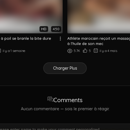
HD
4:50
à poil se branle la bite dure
Athlète marocain reçoit un massa
à l'huile de son mec
il y a 1 semaine
5.7K
5
il y a 4 mois
Charger Plus
Comments
Aucun commentaire — sois le premier à réagir.