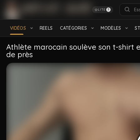
LITE
?
RECHERCHES POPULAIRES
français
Turkish
Daddy
feet
Hairy
S
VIDÉOS
REELS
CATÉGORIES
MODÈLES
S
Black
CATÉGORIES
Athlète marocain soulève son t-shirt 
de près
Bareback
Baise gay
912 videos
534 videos
Arabe
Viril
2.2K videos
728 videos
MODÈLES