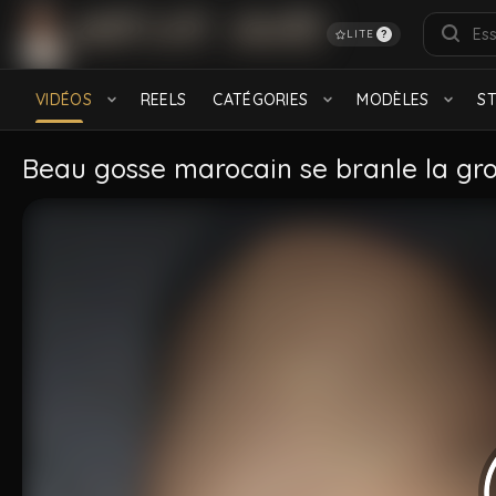
LITE
?
RECHERCHES POPULAIRES
français
Turkish
Daddy
feet
Hairy
S
VIDÉOS
REELS
CATÉGORIES
MODÈLES
S
Black
CATÉGORIES
Beau gosse marocain se branle la gros
Bareback
Baise gay
912 videos
534 videos
Arabe
Viril
2.2K videos
728 videos
MODÈLES