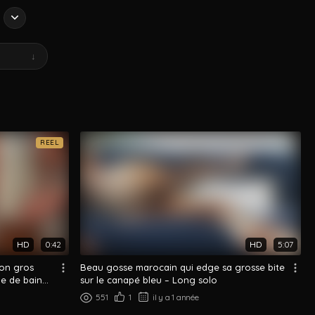
↓
REEL
HD
0:42
HD
5:07
on gros
Beau gosse marocain qui edge sa grosse bite
e de bain...
sur le canapé bleu – Long solo
551
1
il y a 1 année