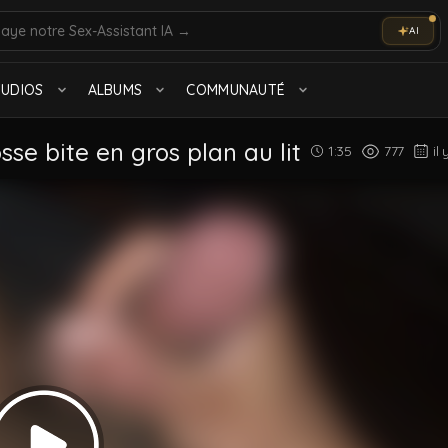
AI
olo
Marocain
TUDIOS
ALBUMS
COMMUNAUTÉ
Tout voir
se bite en gros plan au lit
1:35
777
il
Muscle
575 videos
TTBM
1.0K videos
Tout voir