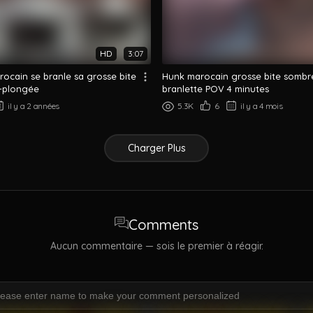
HD
3:07
ocain se branle sa grosse bite
Hunk marocain grosse bite sombr
e-plongée
branlette POV 4 minutes
il y a 2 années
5.3K
6
il y a 4 mois
Charger Plus
Comments
Aucun commentaire — sois le premier à réagir.