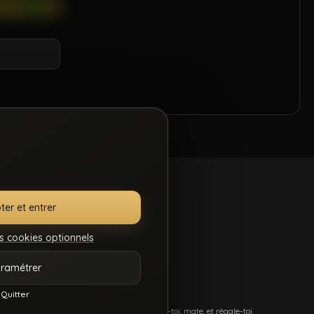
ter et entrer
s cookies optionnels
.S.C.
GÉRER MES
ramétrer
7
COOKIES
Quitter
més, et du sexe hard comme tu kiffes. Pose-toi, mate, et régale-toi.