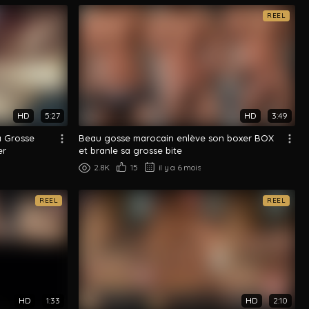
REEL
HD
5:27
HD
3:49
a Grosse
Beau gosse marocain enlève son boxer BOX
er
et branle sa grosse bite
2.8K
15
il y a 6 mois
REEL
REEL
HD
1:33
HD
2:10