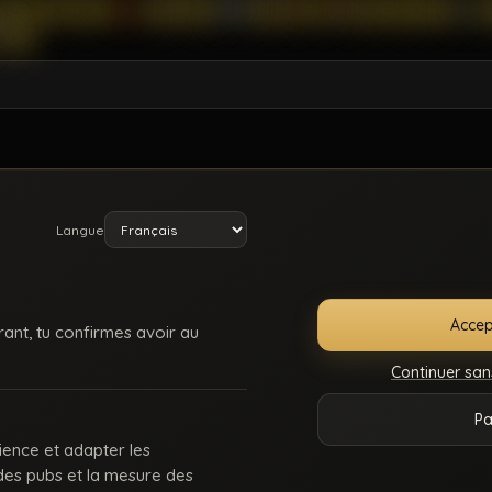
Langue
Accep
rant, tu confirmes avoir au
Continuer san
E
SUPPORT /
CONDITIONS
DMCA
18 U
Pa
ONNECTER
CONTACT
D’UTILISATION
225
ience et adapter les
 des pubs et la mesure des
 : des keums du bled, des rebeus bien montés, des lascars actifs, des passifs affa