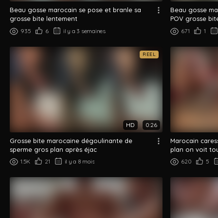
Beau gosse marocain se pose et branle sa
Beau gosse mar
grosse bite lentement
POV grosse bit
935
6
il y a 3 semaines
671
1
REEL
HD
0:26
Grosse bite marocaine dégoulinante de
Marocain cares
sperme gros plan après éjac
plan on voit to
1.5K
21
il y a 8 mois
620
5