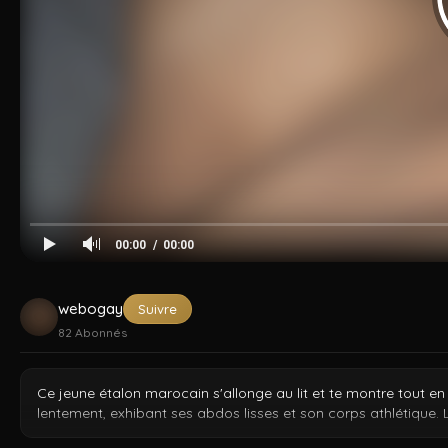
Cocksucker
Arad Winwin
Amir Pounding
Dzfuck
Tahar
Kad
00:00
00:00
webogay
Suivre
82
Abonnés
Ce jeune étalon marocain s'allonge au lit et te montre tout en
lentement, exhibant ses abdos lisses et son corps athlétique. 
alpha nord-africain.