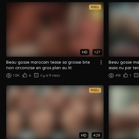
REEL
HD
1:27
Beau gosse marocain tease sa grosse bite
Beau gosse mar
non circoncise en gros plan au lit
assis nu par ter
1.0K
6
il y a 9 mois
418
1
REEL
HD
4:28