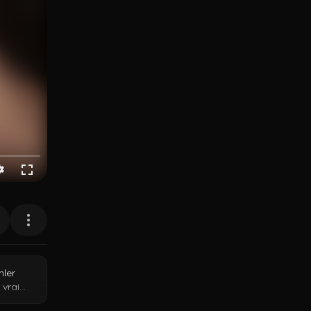
nler
 vrai