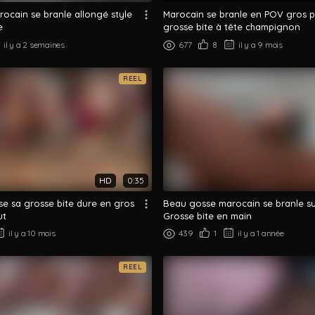
ocain se branle allongé style
Marocain se branle en POV gros p
e
grosse bite à tête champignon
il y a 2 semaines
677
8
il y a 9 mois
REEL
HD
0:35
se sa grosse bite dure en gros
Beau gosse marocain se branle sur 
ut
Grosse bite en main
il y a 10 mois
439
1
il y a 1 année
REEL