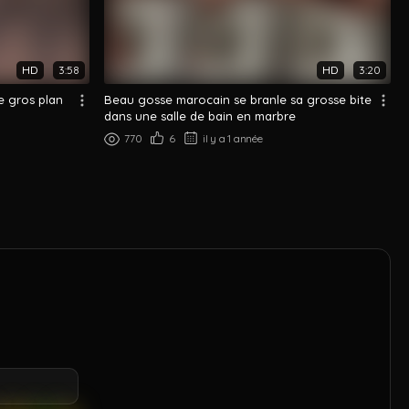
HD
3:58
HD
3:20
e gros plan
Beau gosse marocain se branle sa grosse bite
dans une salle de bain en marbre
770
6
il y a 1 année