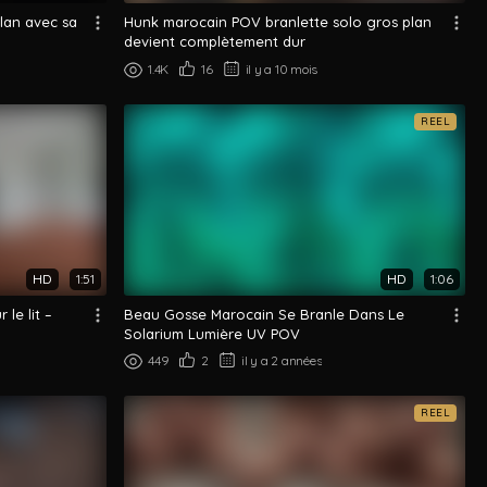
lan avec sa
Hunk marocain POV branlette solo gros plan
devient complètement dur
1.4K
16
il y a 10 mois
REEL
HD
1:51
HD
1:06
le lit –
Beau Gosse Marocain Se Branle Dans Le
Solarium Lumière UV POV
449
2
il y a 2 années
REEL