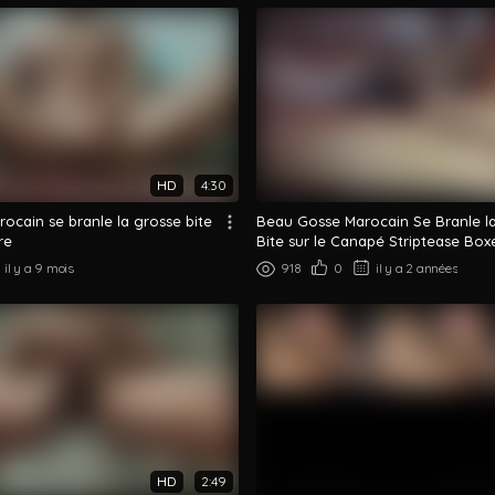
HD
4:30
ocain se branle la grosse bite
Beau Gosse Marocain Se Branle l
re
Bite sur le Canapé Striptease Box
il y a 9 mois
918
0
il y a 2 années
HD
2:49