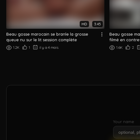
HD
3:45
Beau gosse marocain se branle la grosse
Beau gosse mar
queue nu sur le lit session complète
filmé en contr
1.2K
1
il y a 4 mois
1.6K
2
Your name