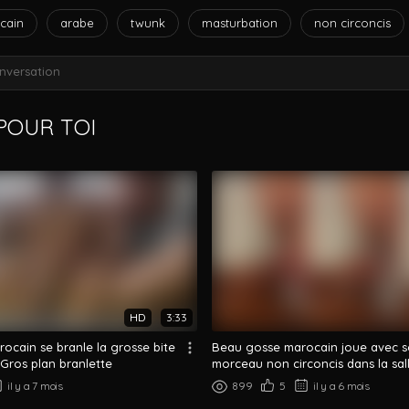
cain
arabe
twunk
masturbation
non circoncis
nversation
OUR TOI
HD
3:33
ocain se branle la grosse bite
Beau gosse marocain joue avec s
 Gros plan branlette
morceau non circoncis dans la sall
il y a 7 mois
899
5
il y a 6 mois