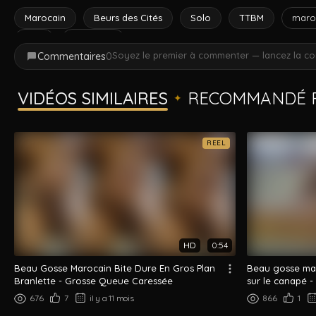
Marocain
Beurs des Cités
Solo
TTBM
maro
solo
gros plan
Soyez le premier à commenter — lancez la co
Commentaires
0
VIDÉOS SIMILAIRES
RECOMMANDÉ P
✦
REEL
HD
0:54
Beau Gosse Marocain Bite Dure En Gros Plan
Beau gosse mar
Branlette - Grosse Queue Caressée
sur le canapé -
676
7
il y a 11 mois
866
1