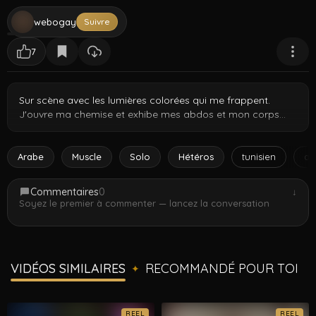
webogay
Suivre
7
Sur scène avec les lumières colorées qui me frappent.
J'ouvre ma chemise et exhibe mes abdos et mon corps
pendant que je me déshabille pour toi.
Arabe
Muscle
Solo
Hétéros
tunisien
ar
Commentaires
0
↓
Soyez le premier à commenter — lancez la conversation
VIDÉOS SIMILAIRES
RECOMMANDÉ POUR TOI
✦
REEL
REEL