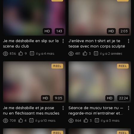
HD
1:43
HD
2:03
Je me déshabille en slip sur la
J'enlève mon t-shirt et je te
scène du club
tease avec mon corps sculpté
836
9
il y a 4 mois
481
3
il y a 2 années
REEL
REEL
HD
9:05
HD
22:24
Je me déshabille et je pose
Séance de muscu torse nu —
nu en fléchissant mes muscles
regarde-moi m'entraîner et
transpirer
708
4
il y a 10 mois
864
3
il y a 3 mois
REEL
REEL