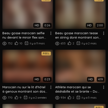
HD
0:26
HD
2:00
Beau gosse marocain selfie
Beau gosse marocain tease
nu devant le miroir flex son
en string doré montrant son
corps athlétique
cul rond dans la salle de bain
752
10
il y a 11 mois
653
2
il y a 2 mois
REEL
HD
0:23
HD
4:19
Marocain nu sur le lit d'hôtel
Athlète marocain qui se
à genoux montrant son dos
déshabille et se branle – Du
et son cul
habillé au nu total
770
9
il y a 2 années
934
2
il y a 5 mois
REEL