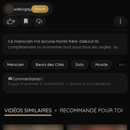
webogay
Suivre
9
Ce marocain n'a aucune honte frère. Debout là
complètement nu à montrer tout sous tous les angles. Vue
de face, vue de dos, le package complet en display. Corps
athlétique lisse qui a du level, épais et confiant comme un
boss. Du vrai contenu arabe brut direct du Maroc habibi.
Marocain
Beurs des Cités
Solo
Muscle
maro
Commentaires
0
↓
Soyez le premier à commenter — lancez la conversation
VIDÉOS SIMILAIRES
RECOMMANDÉ POUR TOI
✦