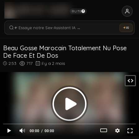
LITE
?
Rechercher vidéos, modèles, tags...
Essaye notre Sex-Assistant IA →
AI
Rechercher parmi 5352 vidéos
Rechercher vidéos, modèles, tags...
Beau Gosse Marocain Totalement Nu Pose
De Face Et De Dos
2:53
717
il y a 2 mois
00:00
00:00