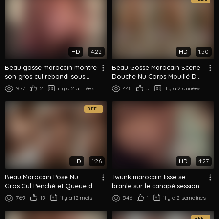
HD
4:22
HD
1:50
Beau gosse marocain montre
Beau Gosse Marocain Scène
son gros cul rebondi sous
Douche Nu Corps Mouillé De
tous les angles dans la
Dos Gros Plan
977
2
il y a 2 années
448
5
il y a 2 années
chambre
REEL
HD
1:26
HD
4:27
Beau Marocain Pose Nu -
Twunk marocain lisse se
Gros Cul Penché et Queue de
branle sur le canapé session
Face
edging solo
769
15
il y a 12 mois
546
1
il y a 2 semaines
REEL