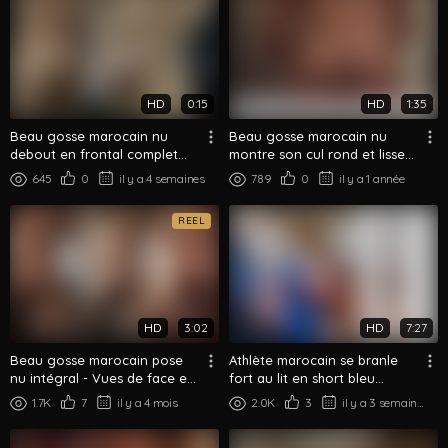
HD
0:15
HD
1:35
Beau gosse marocain nu
Beau gosse marocain nu
debout en frontal complet
montre son cul rond et lisse
montre sa grosse bite
de dos
645
0
il y a 4 semaines
789
0
il y a 1 année
pendante
REEL
HD
3:02
HD
7:27
Beau gosse marocain pose
Athlète marocain se branle
nu intégral - Vues de face et
fort au lit en short bleu
de dos
session solo
1.7K
7
il y a 4 mois
2.0K
3
il y a 3 semaines