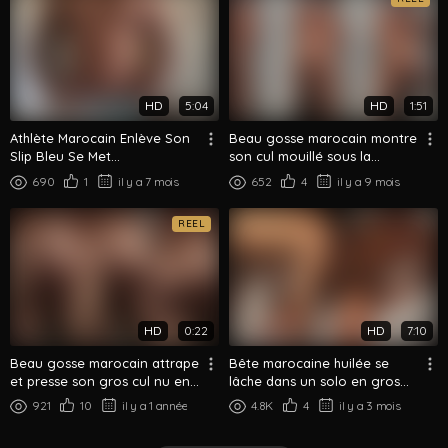
HD
5:04
HD
1:51
Athlète Marocain Enlève Son
Beau gosse marocain montre
Slip Bleu Se Met
son cul mouillé sous la
Complètement Nu Et Flex
douche vu de dos
690
1
il y a 7 mois
652
4
il y a 9 mois
Dans La Cuisine
REEL
HD
0:22
HD
7:10
Beau gosse marocain attrape
Bête marocaine huilée se
et presse son gros cul nu en
lâche dans un solo en gros
gros plan
plans moites
921
10
il y a 1 année
4.8K
4
il y a 3 mois