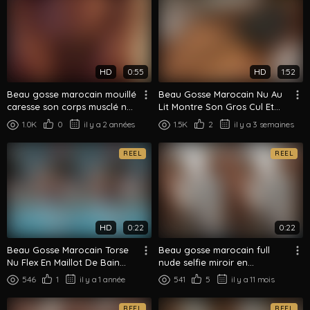
HD
0:55
HD
1:52
Beau gosse marocain mouillé
Beau Gosse Marocain Nu Au
caresse son corps musclé nu
Lit Montre Son Gros Cul Et
en gros plan
Son Corps
1.0K
0
il y a 2 années
1.5K
2
il y a 3 semaines
REEL
REEL
HD
0:22
0:22
Beau Gosse Marocain Torse
Beau gosse marocain full
Nu Flex En Maillot De Bain
nude selfie miroir en
Ambiance Piscine
soulevant son t-shirt
546
1
il y a 1 année
541
5
il y a 11 mois
REEL
REEL