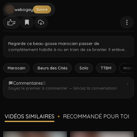
webogay
Suivre
2
Regarde ce beau gosse marocain passer de
complètement habillé à nu en train de se branler. Il enlève
ses fringues en révélant ce corps athlétique découpé
morceau par morceau. Une fois nu t'as la vue complète –
abdos découpés, bras forts et une grosse queue qu'il peut
Marocain
Beurs des Cités
Solo
TTBM
maroc
à peine tenir. Un strip complet suivi d'une branlette d'un
alpha nord-africain qui adore être filmé.
Commentaires
0
↓
Soyez le premier à commenter — lancez la conversation
VIDÉOS SIMILAIRES
RECOMMANDÉ POUR TOI
✦