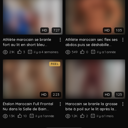
HD
7:27
HD
1:05
Athlète marocain se branle
Athlète marocain sec flex ses
fort au lit en short bleu
abdos puis se déshabille
session solo
complètement nu
2.1K
3
il y a 4 semaines
549
0
il y a 1 année
REEL
HD
2:23
HD
1:25
Étalon Marocain Full Frontal
Marocain se branle la grosse
Nu dans la Salle de Bain
bite à poil sur le lit après la
Attrape Sa Grosse Bite
douche
1.3K
10
il y a 1 année
1.2K
2
il y a 1 mois