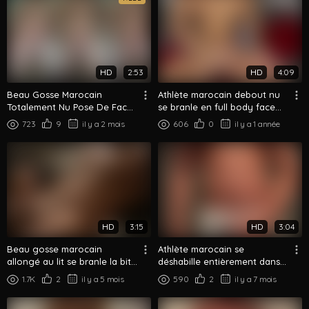
HD
2:53
HD
4:09
Beau Gosse Marocain
Athlète marocain debout nu
Totalement Nu Pose De Face
se branle en full body face
Et De Dos
caméra
723
9
il y a 2 mois
606
0
il y a 1 année
HD
3:15
HD
3:04
Beau gosse marocain
Athlète marocain se
allongé au lit se branle la bite
déshabille entièrement dans
- Branlette nocturne
la salle de bain
1.7K
2
il y a 5 mois
590
2
il y a 7 mois