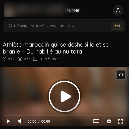
LITE
?
Rechercher vidéos, modèles, tags...
Essaye notre Sex-Assistant IA →
AI
Rechercher parmi 5361 vidéos
Rechercher vidéos, modèles, tags...
Athlète marocain qui se déshabille et se
branle – Du habillé au nu total
4:19
937
il y a 5 mois
00:00
00:00