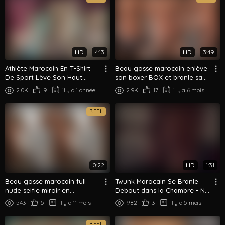
HD
4:13
HD
3:49
Athlète Marocain En T-Shirt
Beau gosse marocain enlève
De Sport Lève Son Haut
son boxer BOX et branle sa
Montre Ses Abdos Puis Sort
grosse bite
2.0K
9
il y a 1 année
2.9K
17
il y a 6 mois
Sa Bite
REEL
0:22
HD
1:31
Beau gosse marocain full
Twunk Marocain Se Branle
nude selfie miroir en
Debout dans la Chambre - Nu
soulevant son t-shirt
en Pleine Nuit
543
5
il y a 11 mois
982
3
il y a 5 mois
REEL