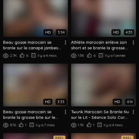
HD
3:34
HD
4:35
Beau gosse marocain se
Athlète marocain enlève son
branle sur le canapé jambes
short et se branle la grosse
musclées écartées
bite sur le canapé
2.7K
6
il y a 4 mois
1.5K
6
il y a 1 année
HD
3:33
HD
4:14
Beau gosse marocain se
Twunk Marocain Se Branle Nu
branle la grosse bite sur le
sur le Lit - Séance Solo Corps
canapé - Gros plan branlette
Entier
876
1
il y a 7 mois
1.7K
1
il y a 4 mois
REEL
REEL