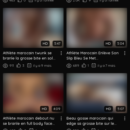
463
0
il y a 1 année
2.0K
9
il y a 1 année
Sa Bite
HD
5:47
HD
5:04
Athlète marocain twunk se
Athlète Marocain Enlève Son
branle la grosse bite en solo
Slip Bleu Se Met
sur le canapé
Complètement Nu Et Flex
911
3
il y a 9 mois
689
1
il y a 7 mois
Dans La Cuisine
HD
4:09
HD
5:07
Athlète marocain debout nu
Beau gosse marocain qui
se branle en full body face
edge sa grosse bite sur le
caméra
canapé bleu – Long solo