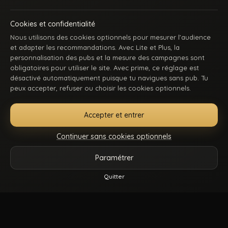
Cookies et confidentialité
Nous utilisons des cookies optionnels pour mesurer l’audience
et adapter les recommandations. Avec Lite et Plus, la
personnalisation des pubs et la mesure des campagnes sont
obligatoires pour utiliser le site. Avec prime, ce réglage est
ACCUEIL
INSCRIPTION
SE CONNECTER
SUPPORT / CONTACT
désactivé automatiquement puisque tu navigues sans pub. Tu
CONDITIONS D’UTILISATION
DMCA
18 U.S.C. 2257
peux accepter, refuser ou choisir les cookies optionnels.
GÉRER MES COOKIES
Accepter et entrer
La première communauté en ligne dédiée au porno gay beur et métissé : des
keums du bled, des rebeus bien montés, des lascars actifs, des passifs
Continuer sans cookies optionnels
affamés, et du sexe hard comme tu kiffes. Pose-toi, mate, et régale-toi. Balance-
nous tes coms pour des nouvelles fonctionnalités ou tes questions.
Paramétrer
Vidéos
Catégories
Modèles
Plus
Quitter
© 2026.
Beur Gay
- Tous droits sont réservés.
Reels