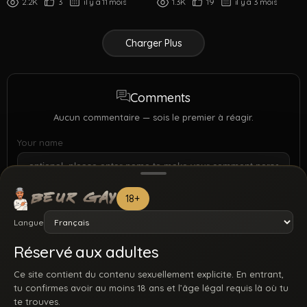
2.2K
3
il y a 11 mois
1.3K
19
il y a 3 mois
Charger Plus
Comments
Aucun commentaire — sois le premier à réagir.
Your name
18+
Langue
Réservé aux adultes
Ce site contient du contenu sexuellement explicite. En entrant,
tu confirmes avoir au moins 18 ans et l’âge légal requis là où tu
te trouves.