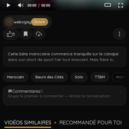
00:00
00:00
webogay
Suivre
5
Cette bête marocaine commence tranquille sur le canapé
dans son short de sport l'air tout innocent. Mais frère tu
sais déjà ce qui arrive. Il sort le gros morceau d'abord,
tease à travers le short, puis se met complètement nu en
montrant ces muscles de fou. La façon dont il le prend et le
Marocain
Beurs des Cités
Solo
TTBM
maroc
travaille doucement en montrant son corps bâti c'est du
contenu d'élite. Juste un vrai alpha marocain qui fait ce
Commentaires
0
↓
qu'il fait de mieux, sans honte, confiance totale, énergie
Soyez le premier à commenter — lancez la conversation
brute devant la caméra.
VIDÉOS SIMILAIRES
RECOMMANDÉ POUR TOI
✦