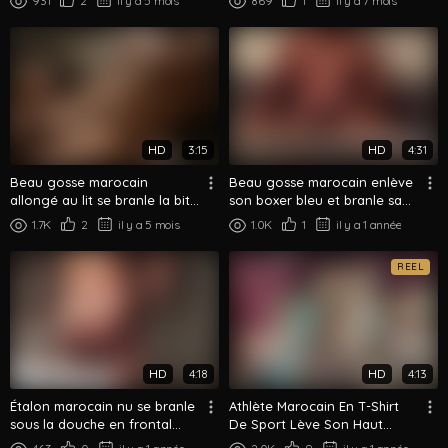
931
2
il y a 5 mois
869
1
il y a 7 mois
HD
3:15
HD
4:31
Beau gosse marocain
Beau gosse marocain enlève
allongé au lit se branle la bite
son boxer bleu et branle sa
- Branlette nocturne
grosse queue sur le canapé
1.7K
2
il y a 5 mois
1.0K
1
il y a 1 année
REEL
HD
4:18
HD
4:13
Étalon marocain nu se branle
Athlète Marocain En T-Shirt
sous la douche en frontal
De Sport Lève Son Haut
complet
Montre Ses Abdos Puis Sort