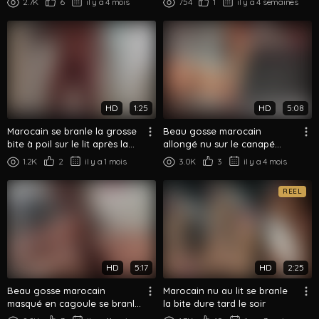
2.7K
6
il y a 4 mois
754
1
il y a 4 semaines
HD
1:25
HD
5:08
Marocain se branle la grosse
Beau gosse marocain
bite à poil sur le lit après la
allongé nu sur le canapé
douche
caresse sa grosse bite —
1.2K
2
il y a 1 mois
3.0K
3
il y a 4 mois
Branlette solo
REEL
HD
5:17
HD
2:25
Beau gosse marocain
Marocain nu au lit se branle
masqué en cagoule se branle
la bite dure tard le soir
sa grosse bite au lit