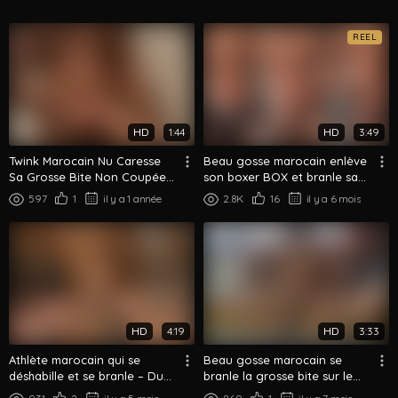
REEL
HD
1:44
HD
3:49
Twink Marocain Nu Caresse
Beau gosse marocain enlève
Sa Grosse Bite Non Coupée
son boxer BOX et branle sa
Gros Plan Vue Abdos
grosse bite
597
1
il y a 1 année
2.8K
16
il y a 6 mois
HD
4:19
HD
3:33
Athlète marocain qui se
Beau gosse marocain se
déshabille et se branle – Du
branle la grosse bite sur le
habillé au nu total
canapé - Gros plan branlette