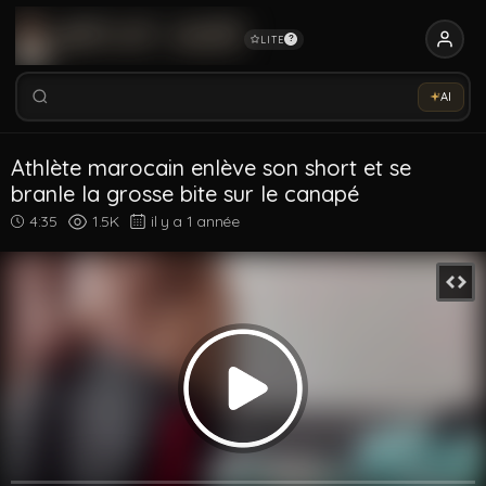
LITE
?
Rechercher vidéos, modèles, tags...
Essaye notre Sex-Assistant IA →
AI
Rechercher parmi 5334 vidéos
Rechercher vidéos, modèles, tags...
Athlète marocain enlève son short et se
branle la grosse bite sur le canapé
4:35
1.5K
il y a 1 année