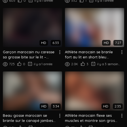
605
0
il y a 1 année
552
1
il y a 1 année
HD
6:33
HD
7:27
Garçon marocain nu caresse
Athlète marocain se branle
sa grosse bite sur le lit –
fort au lit en short bleu
session tard le soir
session solo
725
0
il y a 1 année
2.0K
3
il y a 3 semaines
HD
3:34
HD
2:35
Beau gosse marocain se
Athlète marocain flexe ses
branle sur le canapé jambes
muscles et montre son gros
musclées écartées
cul dans la salle de bain