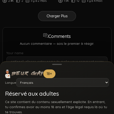
2.4K
2
il y a 2 mois
1.5K
12
il y a 4 mois
Charger Plus
Comments
Aucun commentaire — sois le premier à réagir.
Your name
18+
Langue
Réservé aux adultes
Ce site contient du contenu sexuellement explicite. En entrant,
tu confirmes avoir au moins 18 ans et l’âge légal requis là où tu
te trouves.