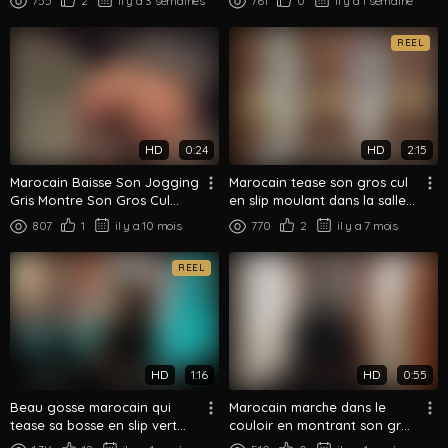
755
2
il y a 3 semaines
761
0
il y a 1 semaine
REEL
HD
0:24
HD
2:15
Marocain Baisse Son Jogging
Marocain tease son gros cul
Gris Montre Son Gros Cul
en slip moulant dans la salle
Rond De Dos
de bain
807
1
il y a 10 mois
770
2
il y a 7 mois
REEL
HD
1:16
HD
0:55
Beau gosse marocain qui
Marocain marche dans le
tease sa bosse en slip vert
couloir en montrant son gros
Calvin Klein — Gros plan
cul