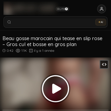
LITE
?
Rechercher vidéos, modèles, tags...
Essaye notre Sex-Assistant IA →
AI
Rechercher parmi 5326 vidéos
Rechercher vidéos, modèles, tags...
Beau gosse marocain qui tease en slip rose
– Gros cul et bosse en gros plan
0:42
1.1K
il y a 1 année