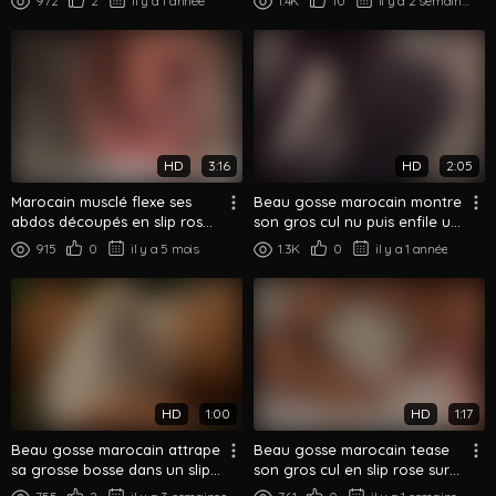
972
2
il y a 1 année
1.4K
10
il y a 2 semaines
chambre
HD
3:16
HD
2:05
Marocain musclé flexe ses
Beau gosse marocain montre
abdos découpés en slip rose,
son gros cul nu puis enfile un
montre son gros cul
slip moulant
915
0
il y a 5 mois
1.3K
0
il y a 1 année
HD
1:00
HD
1:17
Beau gosse marocain attrape
Beau gosse marocain tease
sa grosse bosse dans un slip
son gros cul en slip rose sur
blanc moulant — tease en ...
le lit