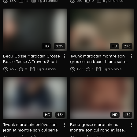
1.3K
12
il y a 1 année
510
0
il y a 1 année
HD
0:09
HD
2:43
Beau Gosse Marocain Grosse
Twunk marocain montre son
Bosse Tease À Travers Short
gros cul en boxer blanc solo
Noir Gros Plan
tease
463
0
il y a 9 mois
1.2K
1
il y a 5 mois
HD
4:34
HD
1:35
Twunk marocain enlève son
Beau gosse marocain nu
jean et montre son cul serré
montre son cul rond et lisse
de dos