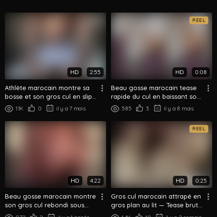
REEL
HD
2:55
HD
0:08
Athlète marocain montre sa
Beau gosse marocain tease
bosse et son gros cul en slip
rapide du cul en baissant son
blanc
short - Gros plan
1.1K
0
il y a 7 mois
585
3
il y a 8 mois
REEL
HD
4:22
HD
0:25
Beau gosse marocain montre
Gros cul marocain attrapé en
son gros cul rebondi sous
gros plan au lit — Tease brut
tous les angles dans la
de nuit