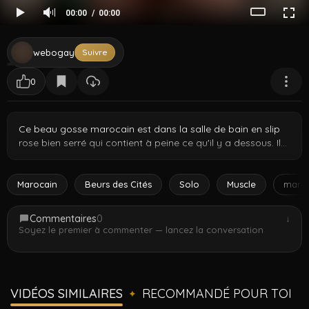
00:00
00:00
webogay
Suivre
0
Ce beau gosse marocain est dans la salle de bain en slip
rose bien serré qui contient à peine ce qu'il y a dessous. Il
se retourne pour montrer ce gros cul rond sous tous les
angles en tirant le tissu. La bosse devant est tout aussi
impressionnante – on voit exactement ce qu'il cache. Un
Marocain
Beurs des Cités
Solo
Muscle
maro
vrai tease en sous-vêtement d'un athlète nord-africain qui
sait bosser devant la caméra.
Commentaires
0
↓
Soyez le premier à commenter — lancez la conversation
VIDÉOS SIMILAIRES
RECOMMANDÉ POUR TOI
✦