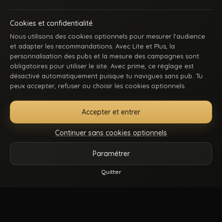
Cookies et confidentialité
Nous utilisons des cookies optionnels pour mesurer l’audience
et adapter les recommandations. Avec Lite et Plus, la
personnalisation des pubs et la mesure des campagnes sont
obligatoires pour utiliser le site. Avec prime, ce réglage est
ACCUEIL
INSCRIPTION
SE CONNECTER
SUPPORT / CONTACT
désactivé automatiquement puisque tu navigues sans pub. Tu
CONDITIONS D’UTILISATION
DMCA
18 U.S.C. 2257
peux accepter, refuser ou choisir les cookies optionnels.
GÉRER MES COOKIES
Accepter et entrer
La première communauté en ligne dédiée au porno gay beur et métissé : des
keums du bled, des rebeus bien montés, des lascars actifs, des passifs
Continuer sans cookies optionnels
affamés, et du sexe hard comme tu kiffes. Pose-toi, mate, et régale-toi. Balance-
nous tes coms pour des nouvelles fonctionnalités ou tes questions.
Paramétrer
Vidéos
Catégories
Modèles
Plus
Quitter
© 2026.
Beur Gay
- Tous droits sont réservés.
Reels