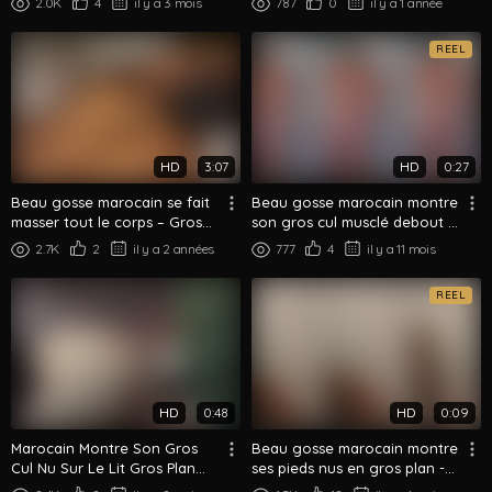
2.0K
4
il y a 3 mois
787
0
il y a 1 année
REEL
HD
3:07
HD
0:27
Beau gosse marocain se fait
Beau gosse marocain montre
masser tout le corps – Gros
son gros cul musclé debout à
cul palpé et massé
poil
2.7K
2
il y a 2 années
777
4
il y a 11 mois
REEL
HD
0:48
HD
0:09
Marocain Montre Son Gros
Beau gosse marocain montre
Cul Nu Sur Le Lit Gros Plan
ses pieds nus en gros plan -
Provocation
Tease rapide