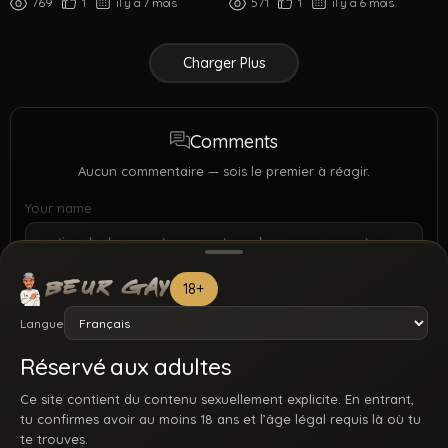
769
1
il y a 7 mois
571
1
il y a 6 mois
Charger Plus
Comments
Aucun commentaire — sois le premier à réagir.
Your name
18+
Langue
Réservé aux adultes
Ce site contient du contenu sexuellement explicite. En entrant,
tu confirmes avoir au moins 18 ans et l’âge légal requis là où tu
te trouves.