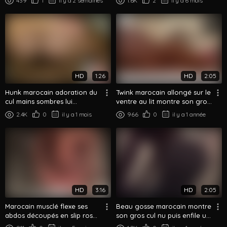
439
1
il y a 2 semaines
1.6K
2
il y a 6 mois
Nu
HD
1:26
HD
2:05
Hunk marocain adoration du
Twink marocain allongé sur le
cul mains sombres lui
ventre au lit montre son gros
écartent les fesses au lit
cul lisse et rond
2.4K
0
il y a 1 mois
966
0
il y a 1 année
HD
3:16
HD
2:05
Marocain musclé flexe ses
Beau gosse marocain montre
abdos découpés en slip rose,
son gros cul nu puis enfile un
montre son gros cul
slip moulant