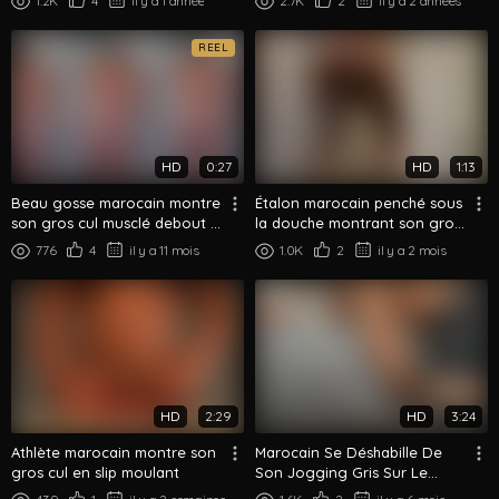
1.2K
4
il y a 1 année
2.7K
2
il y a 2 années
REEL
HD
0:27
HD
1:13
Beau gosse marocain montre
Étalon marocain penché sous
son gros cul musclé debout à
la douche montrant son gros
poil
cul mouillé
776
4
il y a 11 mois
1.0K
2
il y a 2 mois
HD
2:29
HD
3:24
Athlète marocain montre son
Marocain Se Déshabille De
gros cul en slip moulant
Son Jogging Gris Sur Le
Canapé Montre Son Gros Cul