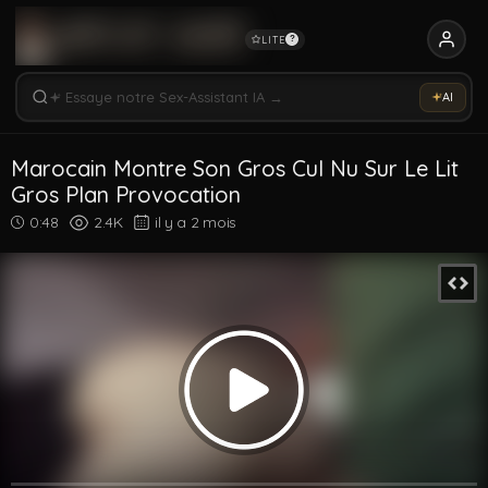
LITE
?
Rechercher vidéos, modèles, tags...
Essaye notre Sex-Assistant IA →
AI
Rechercher parmi 5328 vidéos
Rechercher vidéos, modèles, tags...
Marocain Montre Son Gros Cul Nu Sur Le Lit
Gros Plan Provocation
0:48
2.4K
il y a 2 mois