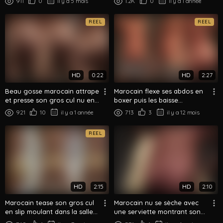
911
0
il y a 5 mois
1.2K
0
il y a 1 année
REEL
REEL
HD
0:22
HD
2:27
Beau gosse marocain attrape
Marocain flexe ses abdos en
et presse son gros cul nu en
boxer puis les baisse
gros plan
montrant son gros cul
921
10
il y a 1 année
713
3
il y a 12 mois
REEL
HD
2:15
HD
2:10
Marocain tease son gros cul
Marocain nu se sèche avec
en slip moulant dans la salle
une serviette montrant son
de bain
gros cul sous la douche