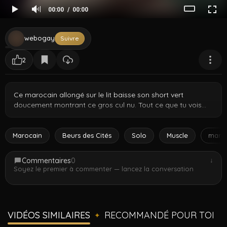
00:00
00:00
webogay
Suivre
2
Ce marocain allongé sur le lit baisse son short vert
doucement montrant ce gros cul nu. Tout ce que tu vois
c'est des fesses de dos qui se rapprochent de plus en plus
de la caméra pur contenu d'adoration de cul. Différents
angles de ces fesses rondes et lisses pendant qu'il change
Marocain
Beurs des Cités
Solo
Muscle
maro
de position sur le lit en te provoquant. Clip court mais
efficace qui va droit au but pas de détour juste du gros
Commentaires
0
↓
gâteau nord-africain. Vrai contenu de chambre d'un vrai
Soyez le premier à commenter — lancez la conversation
garçon arabe qui connaît son meilleur atout et n'a pas
honte.
VIDÉOS SIMILAIRES
RECOMMANDÉ POUR TOI
✦