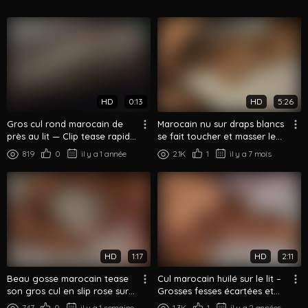
HD
0:13
HD
5:26
Gros cul rond marocain de
Marocain nu sur draps blancs
près au lit — Clip tease rapide
se fait toucher et masser le
du booty
gros cul
819
0
il y a 1 année
2.1K
1
il y a 7 mois
HD
1:17
HD
2:11
Beau gosse marocain tease
Cul marocain huilé sur le lit –
son gros cul en slip rose sur
Grosses fesses écartées et
le lit
palpées
747
0
il y a 1 semaine
1.3K
1
il y a 2 années