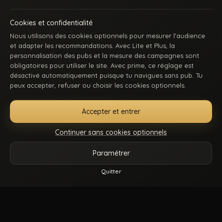
Cookies et confidentialité
Nous utilisons des cookies optionnels pour mesurer l’audience
et adapter les recommandations. Avec Lite et Plus, la
personnalisation des pubs et la mesure des campagnes sont
obligatoires pour utiliser le site. Avec prime, ce réglage est
ACCUEIL
INSCRIPTION
SE CONNECTER
SUPPORT / CONTACT
désactivé automatiquement puisque tu navigues sans pub. Tu
CONDITIONS D’UTILISATION
DMCA
18 U.S.C. 2257
peux accepter, refuser ou choisir les cookies optionnels.
GÉRER MES COOKIES
Accepter et entrer
La première communauté en ligne dédiée au porno gay beur et métissé : des
keums du bled, des rebeus bien montés, des lascars actifs, des passifs
Continuer sans cookies optionnels
affamés, et du sexe hard comme tu kiffes. Pose-toi, mate, et régale-toi. Balance-
nous tes coms pour des nouvelles fonctionnalités ou tes questions.
Paramétrer
Vidéos
Catégories
Modèles
Plus
Quitter
Reels
© 2026.
Beur Gay
- Tous droits sont réservés.