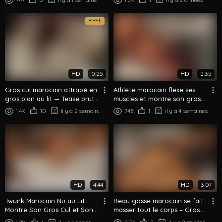
REEL
HD
0:25
HD
2:35
Gros cul marocain attrapé en
Athlète marocain flexe ses
gros plan au lit — Tease brut
muscles et montre son gros
de nuit
cul dans la salle de bain
1.4K
10
il y a 2 semaines
748
1
il y a 4 semaines
HD
4:44
HD
3:07
Twunk Marocain Nu au Lit
Beau gosse marocain se fait
Montre Son Gros Cul et Son
masser tout le corps – Gros
Corps Athlétique
cul palpé et massé