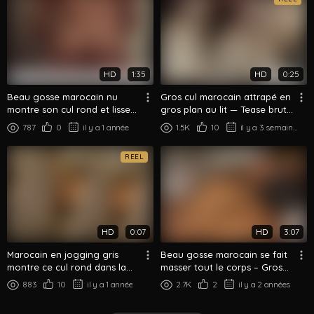
HD
1:35
HD
0:25
Beau gosse marocain nu
Gros cul marocain attrapé en
montre son cul rond et lisse
gros plan au lit — Tease brut
de dos
de nuit
787
0
il y a 1 année
1.5K
10
il y a 3 semaines
REEL
HD
0:07
HD
3:07
Marocain en jogging gris
Beau gosse marocain se fait
montre ce cul rond dans la
masser tout le corps – Gros
chambre d'hôtel
cul palpé et massé
883
10
il y a 1 année
2.7K
2
il y a 2 années