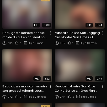
HD
0:08
HD
0:24
Beau gosse marocain tease
Marocain Baisse Son Jogging
rapide du cul en baissant son
Gris Montre Son Gros Cul
short - Gros plan
Rond De Dos
585
3
il y a 8 mois
809
1
il y a 10 mois
HD
4:22
HD
0:48
Beau gosse marocain montre
Marocain Montre Son Gros
son gros cul rebondi sous
Cul Nu Sur Le Lit Gros Plan
tous les angles dans la
Provocation
972
2
il y a 2 années
2.4K
2
il y a 2 mois
chambre
REEL