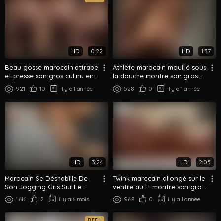
HD
0:22
HD
1:37
Beau gosse marocain attrape
Athlète marocain mouillé sous
et presse son gros cul nu en
la douche montre son gros
gros plan
cul rond
921
10
il y a 1 année
528
0
il y a 1 année
HD
3:24
HD
2:05
Marocain Se Déshabille De
Twink marocain allongé sur le
Son Jogging Gris Sur Le
ventre au lit montre son gros
Canapé Montre Son Gros Cul
cul lisse et rond
1.6K
2
il y a 6 mois
968
0
il y a 1 année
Nu
REEL