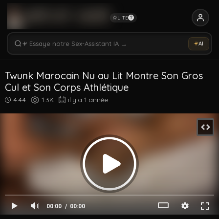
LITE
?
Rechercher vidéos, modèles, tags...
Essaye notre Sex-Assistant IA →
AI
Rechercher parmi 5338 vidéos
Rechercher vidéos, modèles, tags...
Twunk Marocain Nu au Lit Montre Son Gros
Cul et Son Corps Athlétique
4:44
1.3K
il y a 1 année
00:00
00:00