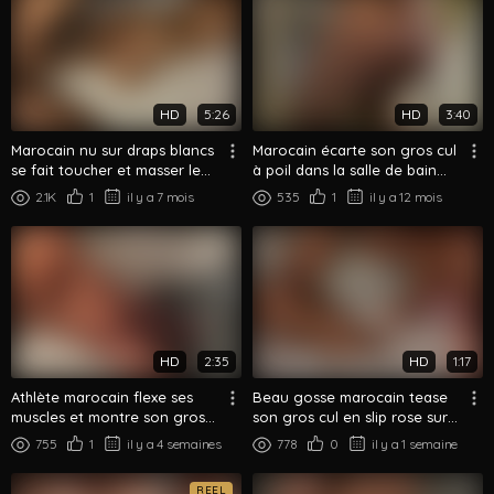
HD
5:26
HD
3:40
Marocain nu sur draps blancs
Marocain écarte son gros cul
se fait toucher et masser le
à poil dans la salle de bain
gros cul
show complet
2.1K
1
il y a 7 mois
535
1
il y a 12 mois
HD
2:35
HD
1:17
Athlète marocain flexe ses
Beau gosse marocain tease
muscles et montre son gros
son gros cul en slip rose sur
cul dans la salle de bain
le lit
755
1
il y a 4 semaines
778
0
il y a 1 semaine
REEL