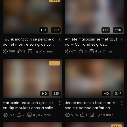
HD
0:27
HD
5:28
Twunk marocain se penche à
Athlète marocain se met tout
poil et montre son gros cul
nu — Cul rond et gros
dans le miroir
muscles en vitrine
588
2
il y a 1 année
671
0
il y a 7 mois
REEL
HD
2:15
HD
5:47
Marocain tease son gros cul
Jeune marocain lisse montre
en slip moulant dans la salle
son cul bombé parfait en
de bain
gros plan
773
2
il y a 7 mois
906
1
il y a 5 mois
REEL