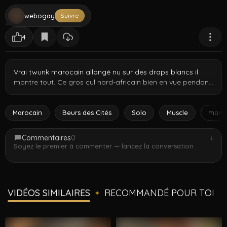
webogay
Suivre
4
Vrai twunk marocain allongé nu sur des draps blancs il
montre tout. Ce gros cul nord-africain bien en vue pendant
qu'il se retourne au lit. Corps athlétique qui brille sous la
lumière, pure ambiance chambre. Contenu exclusif leaké
de sa collection privée OnlyFans. Images brutes non
Marocain
Beurs des Cités
Solo
Muscle
maro
coupées d'une session nocturne à Casablanca.
Commentaires
0
↓
Soyez le premier à commenter — lancez la conversation
VIDÉOS SIMILAIRES
RECOMMANDÉ POUR TOI
✦