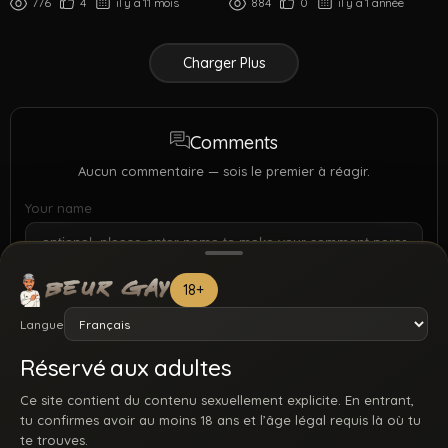
776
4
il y a 11 mois
884
0
il y a 1 année
Charger Plus
Comments
Aucun commentaire — sois le premier à réagir.
Your name
18+
Langue
Réservé aux adultes
Ce site contient du contenu sexuellement explicite. En entrant,
tu confirmes avoir au moins 18 ans et l’âge légal requis là où tu
te trouves.