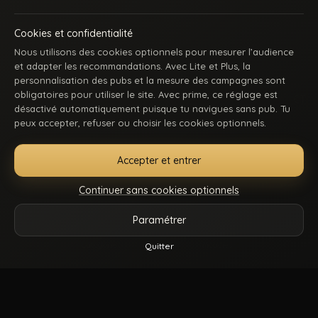
Cookies et confidentialité
Nous utilisons des cookies optionnels pour mesurer l’audience
et adapter les recommandations. Avec Lite et Plus, la
personnalisation des pubs et la mesure des campagnes sont
obligatoires pour utiliser le site. Avec prime, ce réglage est
ACCUEIL
INSCRIPTION
SE CONNECTER
SUPPORT / CONTACT
désactivé automatiquement puisque tu navigues sans pub. Tu
CONDITIONS D’UTILISATION
DMCA
18 U.S.C. 2257
peux accepter, refuser ou choisir les cookies optionnels.
GÉRER MES COOKIES
Accepter et entrer
La première communauté en ligne dédiée au porno gay beur et métissé : des
keums du bled, des rebeus bien montés, des lascars actifs, des passifs
Continuer sans cookies optionnels
affamés, et du sexe hard comme tu kiffes. Pose-toi, mate, et régale-toi. Balance-
nous tes coms pour des nouvelles fonctionnalités ou tes questions.
Paramétrer
Vidéos
Catégories
Modèles
Plus
Quitter
© 2026.
Beur Gay
- Tous droits sont réservés.
Reels