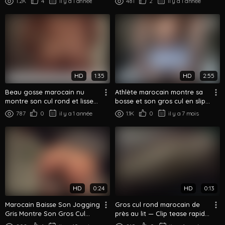
1.2K
4
il y a 1 année
481
2
il y a 1 année
HD
1:35
HD
2:55
Beau gosse marocain nu
Athlète marocain montre sa
montre son cul rond et lisse
bosse et son gros cul en slip
de dos
blanc
787
0
il y a 1 année
1.1K
0
il y a 7 mois
HD
0:24
HD
0:13
Marocain Baisse Son Jogging
Gros cul rond marocain de
Gris Montre Son Gros Cul
près au lit — Clip tease rapide
Rond De Dos
du booty