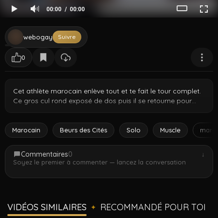
00:00
00:00
webogay
Suivre
0
Cet athlète marocain enlève tout et te fait le tour complet.
Ce gros cul rond exposé de dos puis il se retourne pour
flexer chaque muscle. Abdos qui ressortent poitrine gonflée
et rien laissé à l'imagination. Worship complet du corps nu
d'un vrai étalon nord-africain. Contenu exclusif de hunkmo.
Marocain
Beurs des Cités
Solo
Muscle
maro
Commentaires
0
↓
Soyez le premier à commenter — lancez la conversation
VIDÉOS SIMILAIRES
RECOMMANDÉ POUR TOI
✦