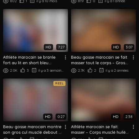
802
1
il y a 10 mois
819
0
il y a 1 année
HD
7:27
HD
3:07
Athlète marocain se branle
Beau gosse marocain se fait
fort au lit en short bleu
masser tout le corps – Gros
session solo
cul palpé et massé
2.0K
3
il y a 3 semaines
2.7K
2
il y a 2 années
REEL
HD
0:27
HD
2:38
Beau gosse marocain montre
Athlète marocain se fait
son gros cul musclé debout à
masser – Corps musclé huilé
poil
sur la table