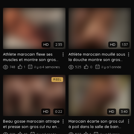
HD
2:35
HD
1:37
Athlète marocain flexe ses
Athlète marocain mouillé sous
muscles et montre son gros
la douche montre son gros
cul dans la salle de bain
cul rond
748
1
il y a 4 semaines
525
0
il y a 1 année
REEL
HD
0:22
HD
3:40
Beau gosse marocain attrape
Marocain écarte son gros cul
et presse son gros cul nu en
à poil dans la salle de bain
gros plan
show complet