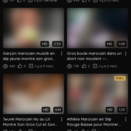
747
0
il y a 1 semaine
498
0
il y a 10 mois
HD
2:30
HD
1:08
Garçon marocain musclé en
Gros boule marocain dans un
slip jaune montre son gros
short noir moulant —
cul rond
Adoration de cul en gros plan
642
0
il y a 11 mois
1.3K
2
il y a 2 mois
REEL
HD
4:44
HD
1:23
Twunk Marocain Nu au Lit
Athlète Marocain en Slip
Montre Son Gros Cul et Son
Rouge Baisse pour Montrer
Corps Athlétique
Son Cul Nu