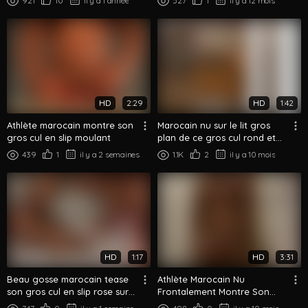
921
10
il y a 1 année
527
1
il y a 12 mois
HD
2:29
HD
1:42
Athlète marocain montre son
Marocain nu sur le lit gros
gros cul en slip moulant
plan de ce gros cul rond et
du corps
439
1
il y a 2 semaines
1.1K
2
il y a 10 mois
HD
1:17
HD
3:31
Beau gosse marocain tease
Athlète Marocain Nu
son gros cul en slip rose sur
Frontalement Montre Son
le lit
Corps Athlétique et Son Cul