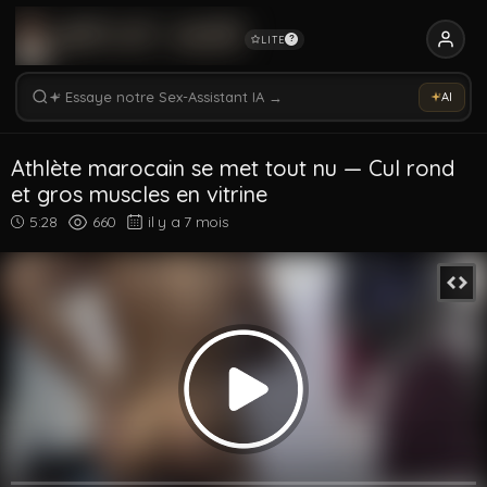
LITE
?
Rechercher vidéos, modèles, tags...
Essaye notre Sex-Assistant IA →
AI
Rechercher parmi 5326 vidéos
Rechercher vidéos, modèles, tags...
Athlète marocain se met tout nu — Cul rond
et gros muscles en vitrine
5:28
660
il y a 7 mois