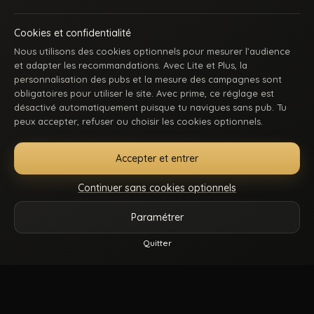
Cookies et confidentialité
Nous utilisons des cookies optionnels pour mesurer l’audience
et adapter les recommandations. Avec Lite et Plus, la
personnalisation des pubs et la mesure des campagnes sont
obligatoires pour utiliser le site. Avec prime, ce réglage est
ACCUEIL
INSCRIPTION
SE CONNECTER
SUPPORT / CONTACT
désactivé automatiquement puisque tu navigues sans pub. Tu
CONDITIONS D’UTILISATION
DMCA
18 U.S.C. 2257
peux accepter, refuser ou choisir les cookies optionnels.
GÉRER MES COOKIES
Accepter et entrer
La première communauté en ligne dédiée au porno gay beur et métissé : des
keums du bled, des rebeus bien montés, des lascars actifs, des passifs
Continuer sans cookies optionnels
affamés, et du sexe hard comme tu kiffes. Pose-toi, mate, et régale-toi. Balance-
nous tes coms pour des nouvelles fonctionnalités ou tes questions.
Paramétrer
Vidéos
Catégories
Modèles
Plus
Quitter
© 2026.
Beur Gay
- Tous droits sont réservés.
Reels