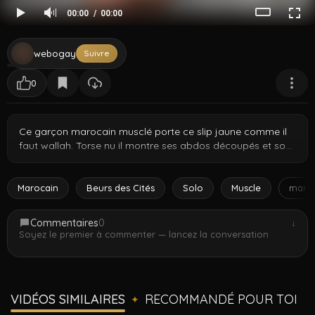
00:00
00:00
webogay
Suivre
0
Ce garçon marocain musclé porte ce slip jaune comme il
faut wallah. Torse nu il montre ses abdos découpés et son
corps épais de face d abord. Puis il se retourne et te donne
la vue complète de son gros cul rond dans le slip jaune
serré. Il se penche et flex montrant chaque angle de ce
Marocain
Beurs des Cités
Solo
Muscle
maro
boule sur le lit. Vrai tease de chambre frère ce garçon sait
ce qu il a habibi.
Commentaires
0
↓
Soyez le premier à commenter — lancez la conversation
VIDÉOS SIMILAIRES
RECOMMANDÉ POUR TOI
✦