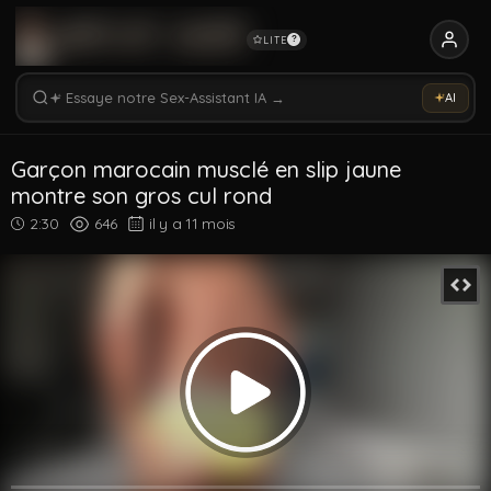
LITE
?
Rechercher vidéos, modèles, tags...
Essaye notre Sex-Assistant IA →
AI
Rechercher parmi 5336 vidéos
Rechercher vidéos, modèles, tags...
Garçon marocain musclé en slip jaune
montre son gros cul rond
2:30
646
il y a 11 mois