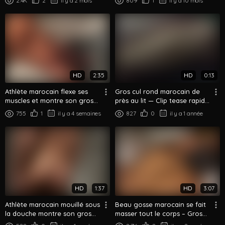
2.4K
2
il y a 2 mois
809
1
il y a 10 mois
HD
2:35
HD
0:13
Athlète marocain flexe ses
Gros cul rond marocain de
muscles et montre son gros
près au lit — Clip tease rapide
cul dans la salle de bain
du booty
755
1
il y a 4 semaines
827
0
il y a 1 année
HD
1:37
HD
3:07
Athlète marocain mouillé sous
Beau gosse marocain se fait
la douche montre son gros
masser tout le corps – Gros
cul rond
cul palpé et massé