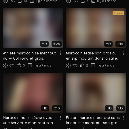
1.5K
10
il y a 3 semaines
1.3K
4
il y a 1 année
REEL
HD
5:28
HD
2:15
Athlète marocain se met tout
Marocain tease son gros cul
nu — Cul rond et gros
en slip moulant dans la salle
muscles en vitrine
de bain
671
0
il y a 7 mois
773
2
il y a 7 mois
HD
2:10
HD
1:13
Marocain nu se sèche avec
Étalon marocain penché sous
une serviette montrant son
la douche montrant son gros
gros cul sous la douche
cul mouillé