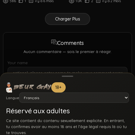
586
1
il y a 6 mois
1.0K
2
il y a 2 mois
Charger Plus
Comments
Aucun commentaire — sois le premier à réagir.
Your name
18+
Langue
Réservé aux adultes
Ce site contient du contenu sexuellement explicite. En entrant,
tu confirmes avoir au moins 18 ans et l’âge légal requis là où tu
te trouves.