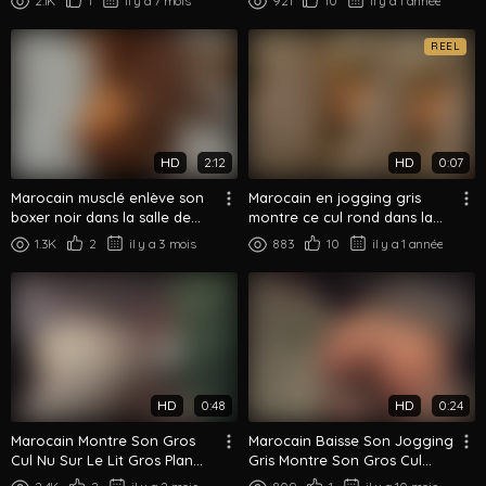
2.1K
1
il y a 7 mois
921
10
il y a 1 année
REEL
HD
2:12
HD
0:07
Marocain musclé enlève son
Marocain en jogging gris
boxer noir dans la salle de
montre ce cul rond dans la
bain montrant abdos et cul
chambre d'hôtel
1.3K
2
il y a 3 mois
883
10
il y a 1 année
HD
0:48
HD
0:24
Marocain Montre Son Gros
Marocain Baisse Son Jogging
Cul Nu Sur Le Lit Gros Plan
Gris Montre Son Gros Cul
Provocation
Rond De Dos