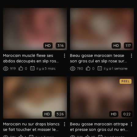
HD
3:16
HD
1:17
Marocain musclé flexe ses
Beau gosse marocain tease
abdos découpés en slip rose,
son gros cul en slip rose sur
montre son gros cul
le lit
919
0
il y a 5 mois
780
0
il y a 1 semaine
REEL
HD
5:26
HD
0:22
Marocain nu sur draps blancs
Beau gosse marocain attrape
se fait toucher et masser le
et presse son gros cul nu en
gros cul
gros plan