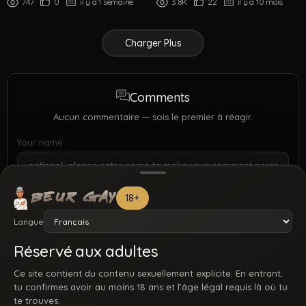
747
0
il y a 1 semaine
3.8K
22
il y a 10 mois
Charger Plus
Comments
Aucun commentaire — sois le premier à réagir.
Your name
18+
Langue
Réservé aux adultes
Ce site contient du contenu sexuellement explicite. En entrant,
tu confirmes avoir au moins 18 ans et l’âge légal requis là où tu
te trouves.