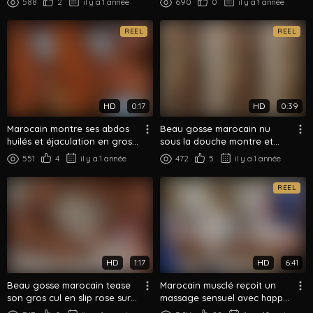
588
2
il y a 1 année
690
0
il y a 1 année
REEL
REEL
HD
0:17
HD
0:39
Marocain montre ses abdos
Beau gosse marocain nu
huilés et éjaculation en gros
sous la douche montre et
plan
écarte ses fesses lisses
551
4
il y a 1 année
472
5
il y a 1 année
REEL
HD
1:17
HD
6:41
Beau gosse marocain tease
Marocain musclé reçoit un
son gros cul en slip rose sur
massage sensuel avec happy
le lit
ending du masseur