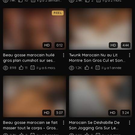
1.4K
10
il y a 2 semaines
2.4K
2
il y a 2 mois
REEL
HD
0:12
HD
4:44
Beau gosse marocain huilé
Twunk Marocain Nu au Lit
gros plan cumshot sur ses
Montre Son Gros Cul et Son
abdos taillés
Corps Athlétique
898
11
il y a 6 mois
1.2K
4
il y a 1 année
HD
3:07
HD
3:24
Beau gosse marocain se fait
Marocain Se Déshabille De
masser tout le corps – Gros
Son Jogging Gris Sur Le
cul palpé et massé
Canapé Montre Son Gros Cul