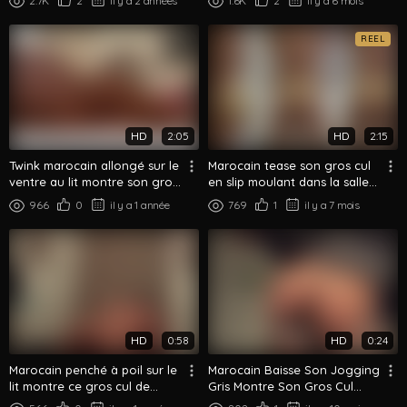
2.7K
2
il y a 2 années
1.6K
2
il y a 6 mois
Nu
REEL
HD
2:05
HD
2:15
Twink marocain allongé sur le
Marocain tease son gros cul
ventre au lit montre son gros
en slip moulant dans la salle
cul lisse et rond
de bain
966
0
il y a 1 année
769
1
il y a 7 mois
HD
0:58
HD
0:24
Marocain penché à poil sur le
Marocain Baisse Son Jogging
lit montre ce gros cul de
Gris Montre Son Gros Cul
derrière
Rond De Dos