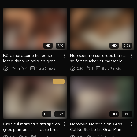
HD
7:10
HD
5:26
Bête marocaine huilée se
Marocain nu sur draps blancs
lâche dans un solo en gros
se fait toucher et masser le
plans moites
gros cul
4.7K
4
il y a 3 mois
2.1K
1
il y a 7 mois
REEL
HD
0:25
HD
0:48
Gros cul marocain attrapé en
Marocain Montre Son Gros
gros plan au lit — Tease brut
Cul Nu Sur Le Lit Gros Plan
de nuit
Provocation