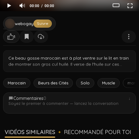
00:00
00:00
webogay
Suivre
1
Ce beau gosse marocain est à plat ventre sur le lit en train
de montrer son gros cul huilé. Il verse de l'huile sur ces
fesses rondes et les écarte bien grand pour la caméra.
Chaque angle montre à quel point ce cul nord-africain est
juteux et lisse. Il attrape, presse et tease – ce mec sait que
Marocain
Beurs des Cités
Solo
Muscle
maro
son cul c'est son meilleur atout.
Commentaires
0
↓
Soyez le premier à commenter — lancez la conversation
VIDÉOS SIMILAIRES
RECOMMANDÉ POUR TOI
✦