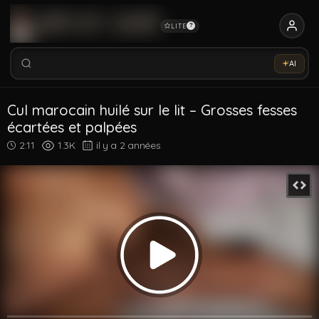
LITE
?
Rechercher vidéos, modèles, tags...
Essaye notre Sex-Assistant IA →
AI
Rechercher parmi 5326 vidéos
Rechercher vidéos, modèles, tags...
Cul marocain huilé sur le lit – Grosses fesses
écartées et palpées
2:11
1.3K
il y a 2 années