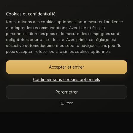
Cookies et confidentialité
Nous utilisons des cookies optionnels pour mesurer l’audience
et adapter les recommandations. Avec Lite et Plus, la
personnalisation des pubs et la mesure des campagnes sont
obligatoires pour utiliser le site. Avec prime, ce réglage est
ACCUEIL
INSCRIPTION
SE CONNECTER
SUPPORT / CONTACT
désactivé automatiquement puisque tu navigues sans pub. Tu
CONDITIONS D’UTILISATION
DMCA
18 U.S.C. 2257
peux accepter, refuser ou choisir les cookies optionnels.
GÉRER MES COOKIES
Accepter et entrer
La première communauté en ligne dédiée au porno gay beur et métissé : des
keums du bled, des rebeus bien montés, des lascars actifs, des passifs
Continuer sans cookies optionnels
affamés, et du sexe hard comme tu kiffes. Pose-toi, mate, et régale-toi. Balance-
nous tes coms pour des nouvelles fonctionnalités ou tes questions.
Paramétrer
Vidéos
Catégories
Modèles
Plus
Quitter
© 2026.
Beur Gay
- Tous droits sont réservés.
Reels