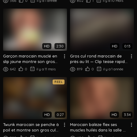
566
0
il y a 1 année
802
1
il y a 10 mois
HD
2:30
HD
0:13
Garçon marocain musclé en
Gros cul rond marocain de
slip jaune montre son gros
près au lit — Clip tease rapide
cul rond
du booty
642
0
il y a 11 mois
819
0
il y a 1 année
REEL
HD
0:27
HD
3:34
Twunk marocain se penche à
Marocain balèze flex ses
poil et montre son gros cul
muscles huilés dans la salle de
dans le miroir
bain solo