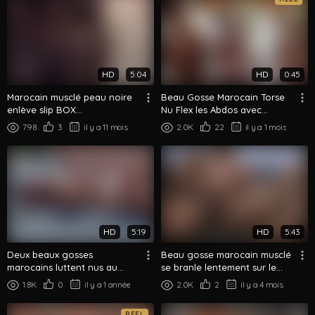
HD
5:04
HD
0:45
Marocain musclé peau noire
Beau Gosse Marocain Torse
enlève slip BOX
Nu Flex les Abdos avec
complètement nu solo
Casquette et Chaîne Riad
798
3
il y a 11 mois
2.0K
22
il y a 1 mois
Extérieur
HD
5:19
HD
5:43
Deux beaux gosses
Beau gosse marocain musclé
marocains luttent nus au
se branle lentement sur le
bord de la piscine par une
canapé
1.8K
0
il y a 1 année
2.0K
2
il y a 4 mois
journée enso...
REEL