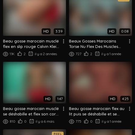
HD
3:39
HD
0:08
Beau gosse marocain musclé
Beaux Gosses Marocains
flex en slip rouge Calvin Klein
Torse Nu Flex Des Muscles
sur le canapé
Ensemble Selfie Miroir
1.1K
2
il y a 2 années
727
2
il y a 1 année
HD
1:47
HD
4:25
Beau gosse marocain musclé
Beau gosse marocain flex au
se déshabille et flex son corps
lit puis se déshabille et se
découpé
branle
810
0
il y a 6 mois
775
0
il y a 1 année
REEL