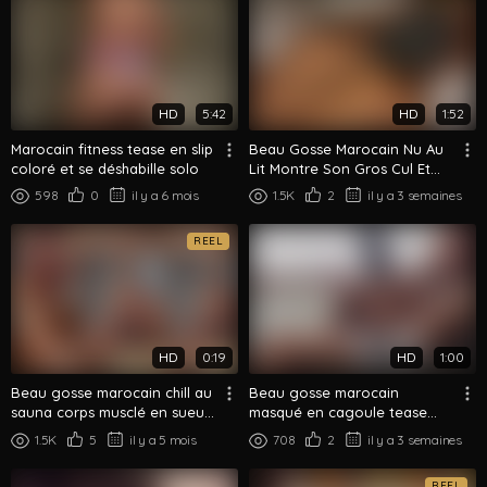
HD
5:42
HD
1:52
Marocain fitness tease en slip
Beau Gosse Marocain Nu Au
coloré et se déshabille solo
Lit Montre Son Gros Cul Et
Son Corps
598
0
il y a 6 mois
1.5K
2
il y a 3 semaines
REEL
HD
0:19
HD
1:00
Beau gosse marocain chill au
Beau gosse marocain
sauna corps musclé en sueur
masqué en cagoule tease
et visage dévoilé
son corps musclé sur le lit
1.5K
5
il y a 5 mois
708
2
il y a 3 semaines
REEL