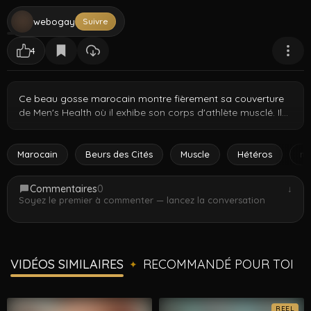
webogay
Suivre
4
Ce beau gosse marocain montre fièrement sa couverture
de Men's Health où il exhibe son corps d'athlète musclé. Il
tient le magazine torse nu, prouvant que ce physique de
rêve est encore plus beau en vrai. Clip sexy et rapide qui
montre que ce mec est authentique, un modèle fitness qui
Marocain
Beurs des Cités
Muscle
Hétéros
ma
sait aussi se montrer coquin devant la caméra.
Commentaires
0
↓
Soyez le premier à commenter — lancez la conversation
VIDÉOS SIMILAIRES
RECOMMANDÉ POUR TOI
✦
REEL