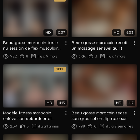
HD
0:37
HD
6:53
Beau gosse marocain torse
Beau gosse marocain reçoit
nu session de flex musculaire
un massage sensuel au lit
- Clip posing rapide
922
8
il y a 9 mois
3.6K
3
il y a 1 mois
REEL
HD
4:13
HD
1:17
Modèle fitness marocain
Beau gosse marocain tease
enlève son débardeur et
son gros cul en slip rose sur
contracte ses pecs découpés
le lit
2.3K
5
il y a 1 année
798
0
il y a 2 semaines