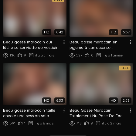
HD
0:42
HD
5:57
Beau gosse marocain qui
Beau gosse marocain en
lâche sa serviette au vestiaire
pyjama à carreaux se
– Tease musclé
déshabille pour un solo chill
1.1K
9
il y a 5 mois
527
0
il y a 1 année
REEL
HD
6:33
HD
2:53
Beau gosse marocain taillé
Beau Gosse Marocain
envoie une session solo
Totalement Nu Pose De Face
brute sur le canapé gris
Et De Dos
591
1
il y a 6 mois
718
9
il y a 2 mois