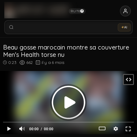
LITE
?
Rechercher vidéos, modèles, tags...
Essaye notre Sex-Assistant IA →
AI
Rechercher parmi 5352 vidéos
Rechercher vidéos, modèles, tags...
Beau gosse marocain montre sa couverture
Men's Health torse nu
0:23
662
il y a 6 mois
00:00
00:00