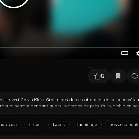
12
slip vert Calvin Klein. Gros plans de ces abdos et de ce sous-vête
tirant et serrant pendant que tu regardes de près. Pur worship en so
e hunkmo.
marocain
arabe
twunk
taquinage
bosse au pant