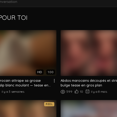
nversation
OUR TOI
HD
1:00
ocain attrape sa grosse
Abdos marocains découpés et stri
slip blanc moulant — tease en
bulge tease en gros plan
il y a 3 semaines
599
10
il y a 8 mois
REEL