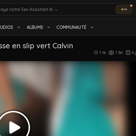
AI
olo
Marocain
TUDIOS
ALBUMS
COMMUNAUTÉ
Tout voir
e en slip vert Calvin
1:16
1.3K
il
Arabe
2.2K videos
Beurs des Cités
1.4K videos
Tout voir