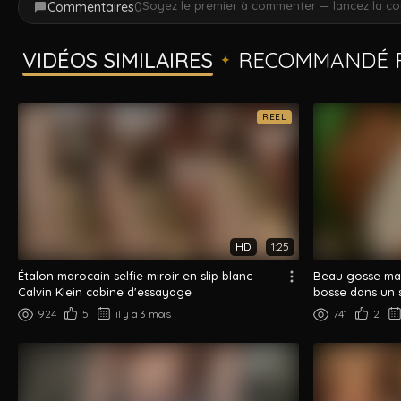
Soyez le premier à commenter — lancez la co
Commentaires
0
VIDÉOS SIMILAIRES
RECOMMANDÉ P
✦
REEL
HD
1:25
Étalon marocain selfie miroir en slip blanc
Beau gosse mar
Calvin Klein cabine d'essayage
bosse dans un 
...
924
5
il y a 3 mois
741
2