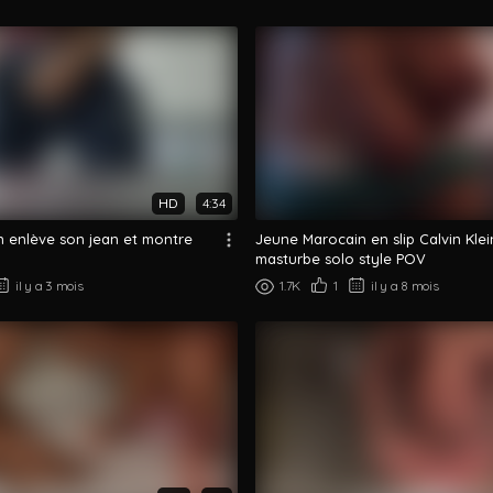
HD
4:34
 enlève son jean et montre
Jeune Marocain en slip Calvin Klei
masturbe solo style POV
il y a 3 mois
1.7K
1
il y a 8 mois