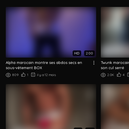
HD
2:00
Alpha marocain montre ses abdos secs en
Twunk marocain
sous-vêtement BOX
son cul serré
809
1
il y a 12 mois
2.0K
4