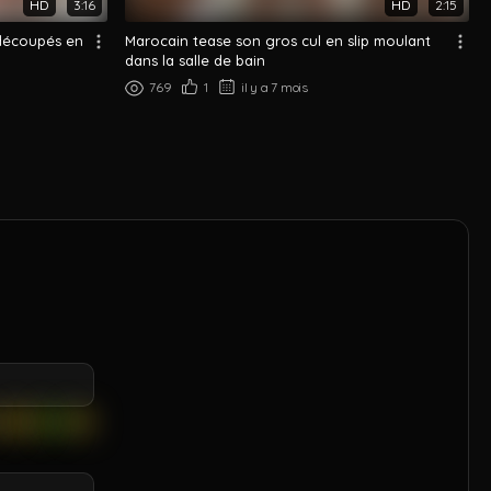
HD
3:16
HD
2:15
 découpés en
Marocain tease son gros cul en slip moulant
dans la salle de bain
769
1
il y a 7 mois