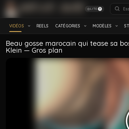
LITE
?
RECHERCHES POPULAIRES
français
Turkish
Daddy
feet
Hairy
S
VIDÉOS
REELS
CATÉGORIES
MODÈLES
S
Black
CATÉGORIES
Beau gosse marocain qui tease sa boss
Klein — Gros plan
Bareback
Baise gay
908 videos
532 videos
Amateur
Lascars
1.5K videos
604 videos
MODÈLES