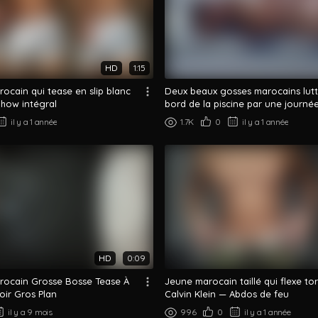
HD
1:15
ocain qui tease en slip blanc
Deux beaux gosses marocains lutt
Show intégral
bord de la piscine par une journée
il y a 1 année
1.7K
0
il y a 1 année
HD
0:09
ocain Grosse Bosse Tease À
Jeune marocain taillé qui flexe to
oir Gros Plan
Calvin Klein — Abdos de feu
il y a 9 mois
996
0
il y a 1 année