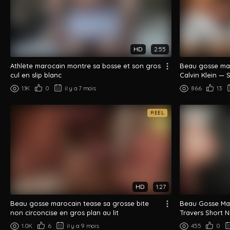
HD
2:55
Athlète marocain montre sa bosse et son gros
Beau gosse mar
cul en slip blanc
Calvin Klein — 
1.1K
0
il y a 7 mois
866
13
REEL
HD
1:27
Beau gosse marocain tease sa grosse bite
Beau Gosse Mar
non circoncise en gros plan au lit
Travers Short N
1.0K
6
il y a 9 mois
455
0