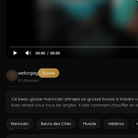
Cocksucker
Arad Winwin
Amir Pounding
Dzfuck
Tahar
Kad
00:00
00:00
webogay
Suivre
82
Abonnés
Ce beau gosse marocain attrape sa grosse bosse à travers un 
bien rempli sous tous les angles. Il sait comment chauffer en 
vêtement d'un jeune athlète nord-africain. Contenu exclusif d
Marocain
Beurs des Cités
Muscle
Hétéros
slip
muscle