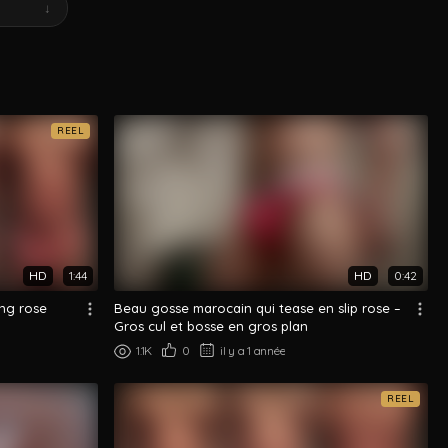
↓
REEL
HD
1:44
HD
0:42
ng rose
Beau gosse marocain qui tease en slip rose –
Gros cul et bosse en gros plan
1.1K
0
il y a 1 année
REEL