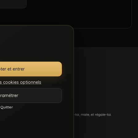
ter et entrer
s cookies optionnels
.S.C.
GÉRER MES
ramétrer
7
COOKIES
Quitter
més, et du sexe hard comme tu kiffes. Pose-toi, mate, et régale-toi.