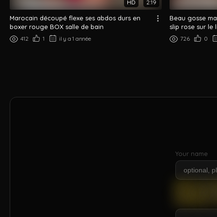
HD
2:19
Marocain découpé flexe ses abdos durs en
Beau gosse mar
boxer rouge BOX salle de bain
slip rose sur le l
412
1
il y a 1 année
726
0
Your name