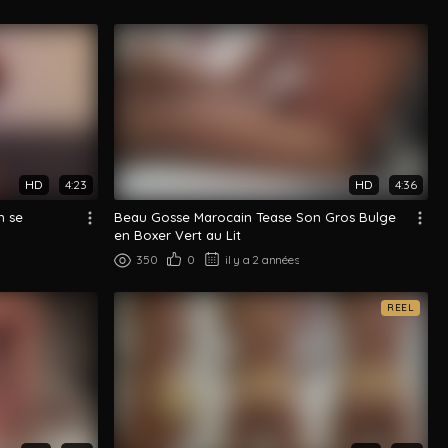
HD
4:23
HD
4:36
n se
Beau Gosse Marocain Tease Son Gros Bulge
en Boxer Vert au Lit
350
0
il y a 2 années
REEL