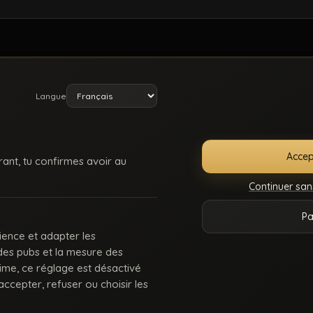
Langue
Accep
rant, tu confirmes avoir au
Continuer san
E
SUPPORT /
CONDITIONS
DMCA
18 U
Pa
ONNECTER
CONTACT
D’UTILISATION
225
ience et adapter les
 des pubs et la mesure des
 : des keums du bled, des rebeus bien montés, des lascars actifs, des passifs affa
rime, ce réglage est désactivé
Balance-nous tes coms pour des nouvelles fonctionnalités ou tes questions.
ccepter, refuser ou choisir les
© 2026.
Beur Gay
- Tous droits sont réservés.