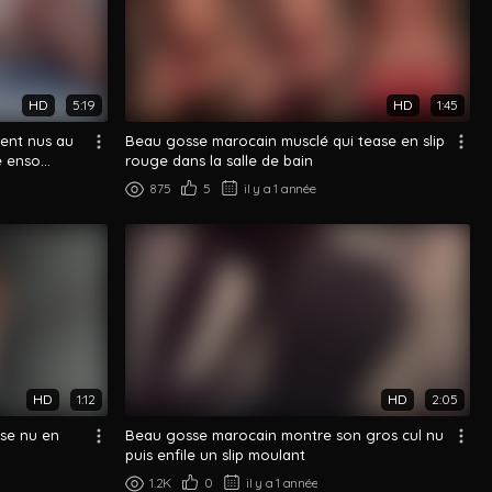
HD
5:19
HD
1:45
ent nus au
Beau gosse marocain musclé qui tease en slip
 enso...
rouge dans la salle de bain
875
5
il y a 1 année
HD
1:12
HD
2:05
rse nu en
Beau gosse marocain montre son gros cul nu
puis enfile un slip moulant
1.2K
0
il y a 1 année