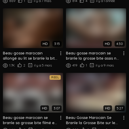
869
1
il y a 7 mois
814
4
il y a 1 année
HD
3:15
HD
4:30
Beau gosse marocain
Beau gosse marocain se
allongé au lit se branle la bite
branle la grosse bite assis nu
- Branlette nocturne
par terre
1.7K
2
il y a 5 mois
419
1
il y a 9 mois
REEL
HD
3:07
HD
5:27
Beau gosse marocain se
Beau Gosse Marocain Se
branle sa grosse bite filmé en
Branle la Grosse Bite sur le
contre-plongée
Canapé Striptease Boxer