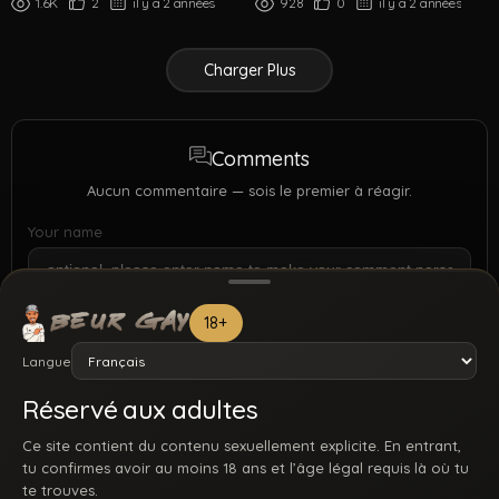
1.6K
2
il y a 2 années
928
0
il y a 2 années
Charger Plus
Comments
Aucun commentaire — sois le premier à réagir.
Your name
18+
Langue
Réservé aux adultes
Ce site contient du contenu sexuellement explicite. En entrant,
tu confirmes avoir au moins 18 ans et l’âge légal requis là où tu
te trouves.