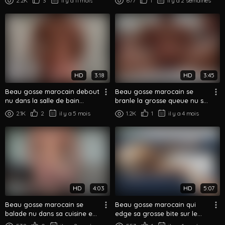
2.2K
3
il y a 11 mois
677
1
il y a 2 semaines
HD
3:18
HD
3:45
Beau gosse marocain debout
Beau gosse marocain se
nu dans la salle de bain
branle la grosse queue nu sur
branle sa grosse bite
le lit session complète
2.1K
2
il y a 5 mois
1.2K
1
il y a 4 mois
HD
4:03
HD
5:07
Beau gosse marocain se
Beau gosse marocain qui
balade nu dans sa cuisine en
edge sa grosse bite sur le
se branlant
canapé bleu – Long solo