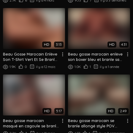
2.7K
6
il y a 4 mois
953
7
il y a 3 semaines
HD
3:13
HD
4:31
Beau Gosse Marocain Enlève
Beau gosse marocain enlève
Son T-Shirt Vert Et Se Branle
son boxer bleu et branle sa
La Grosse Bite Face Caméra
grosse queue sur le canapé
1.9K
0
il y a 12 mois
1.0K
1
il y a 1 année
HD
5:17
HD
2:49
Beau gosse marocain
Beau gosse marocain se
masqué en cagoule se branle
branle allongé style POV
sa grosse bite au lit
grosse bite