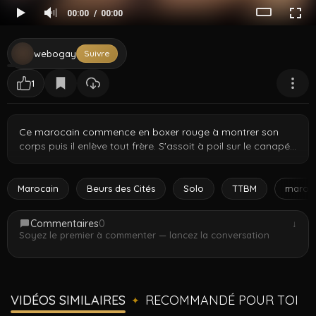
00:00
00:00
webogay
Suivre
1
Ce marocain commence en boxer rouge à montrer son
corps puis il enlève tout frère. S'assoit à poil sur le canapé
et commence à caresser ce gros engin lent et régulier.
Corps entier à la caméra, muscles qui flexent pendant qu'il
bosse wallah. Presque cinq minutes de pur contenu strip et
Marocain
Beurs des Cités
Solo
TTBM
maroc
branlette du Maroc habibi.
Commentaires
0
↓
Soyez le premier à commenter — lancez la conversation
VIDÉOS SIMILAIRES
RECOMMANDÉ POUR TOI
✦