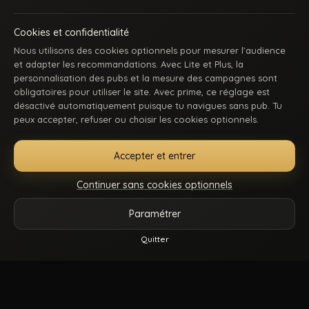
Cookies et confidentialité
Nous utilisons des cookies optionnels pour mesurer l’audience
et adapter les recommandations. Avec Lite et Plus, la
personnalisation des pubs et la mesure des campagnes sont
obligatoires pour utiliser le site. Avec prime, ce réglage est
ACCUEIL
INSCRIPTION
SE CONNECTER
SUPPORT / CONTACT
désactivé automatiquement puisque tu navigues sans pub. Tu
CONDITIONS D’UTILISATION
DMCA
18 U.S.C. 2257
peux accepter, refuser ou choisir les cookies optionnels.
GÉRER MES COOKIES
Accepter et entrer
La première communauté en ligne dédiée au porno gay beur et métissé : des
keums du bled, des rebeus bien montés, des lascars actifs, des passifs
Continuer sans cookies optionnels
affamés, et du sexe hard comme tu kiffes. Pose-toi, mate, et régale-toi. Balance-
nous tes coms pour des nouvelles fonctionnalités ou tes questions.
Paramétrer
Vidéos
Catégories
Modèles
Plus
Quitter
© 2026.
Beur Gay
- Tous droits sont réservés.
Reels