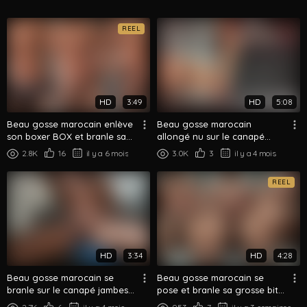
REEL
HD
3:49
HD
5:08
Beau gosse marocain enlève
Beau gosse marocain
son boxer BOX et branle sa
allongé nu sur le canapé
grosse bite
caresse sa grosse bite —
2.8K
16
il y a 6 mois
3.0K
3
il y a 4 mois
Branlette solo
REEL
HD
3:34
HD
4:28
Beau gosse marocain se
Beau gosse marocain se
branle sur le canapé jambes
pose et branle sa grosse bite
musclées écartées
lentement