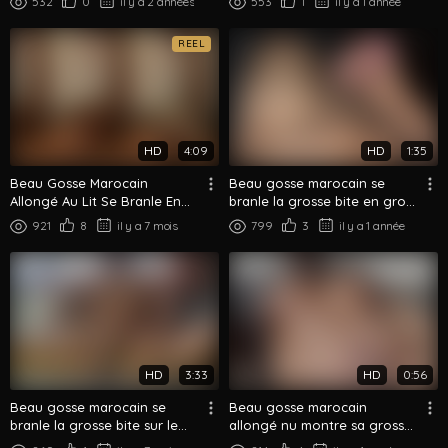
532
0
il y a 2 années
553
1
il y a 1 année
REEL
HD
4:09
HD
1:35
Beau Gosse Marocain
Beau gosse marocain se
Allongé Au Lit Se Branle En
branle la grosse bite en gros
POV Son Gros Engin
plan au lit
921
8
il y a 7 mois
799
3
il y a 1 année
HD
3:33
HD
0:56
Beau gosse marocain se
Beau gosse marocain
branle la grosse bite sur le
allongé nu montre sa grosse
canapé - Gros plan branlette
queue épaisse