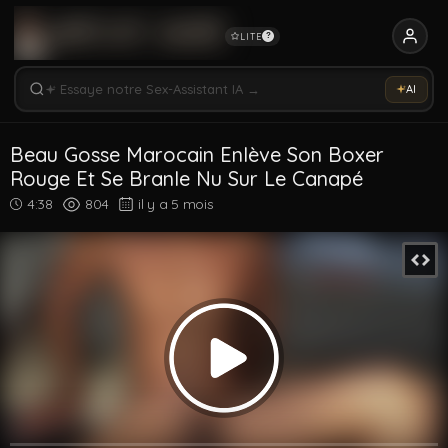
LITE
?
Rechercher vidéos, modèles, tags...
Essaye notre Sex-Assistant IA →
AI
Rechercher parmi 5338 vidéos
Rechercher vidéos, modèles, tags...
Beau Gosse Marocain Enlève Son Boxer
Rouge Et Se Branle Nu Sur Le Canapé
4:38
804
il y a 5 mois